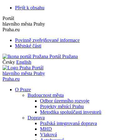
Přejít k obsahu
Portál
hlavního města Prahy
Praha.eu
Povinně zveřejňované informace
Městské části
Portál Pražana
Česky
English
Portál
hlavního města Prahy
Praha.eu
O Praze
Budoucnost města
Odbor územního rozvoje
Projekty měnící Prahu
Metodika spoluúčasti investorů
Doprava
Pražská integrovaná doprava
MHD
Vlaková