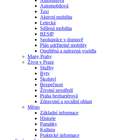
Autobusová
Automobilová
Taxi
Aktivní mobilita
Letecká
Sdílená mobilita
BESIP
Spolupráce v dopravě
Plán udržitelné mobility
Opuštěná a nalezená vozidla
Mapy Prahy
Život v Praze
Služby
Byty
Školství
Bezpečnost
Životní prostředí
Praha bezbariérová
Zdravotní a sociální oblast
Město
Základní informace
Historie
Památky
Kultura
Praktické informace