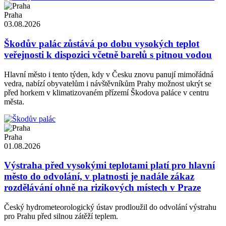
Praha
03.08.2026
Škodův palác zůstává po dobu vysokých teplot
veřejnosti k dispozici včetně barelů s pitnou vodou
Hlavní město i tento týden, kdy v Česku znovu panují mimořádná
vedra, nabízí obyvatelům i návštěvníkům Prahy možnost ukrýt se
před horkem v klimatizovaném přízemí Škodova paláce v centru
města.
Praha
01.08.2026
Výstraha před vysokými teplotami platí pro hlavní
město do odvolání, v platnosti je nadále zákaz
rozdělávání ohně na rizikových místech v Praze
Český hydrometeorologický ústav prodloužil do odvolání výstrahu
pro Prahu před silnou zátěží teplem.