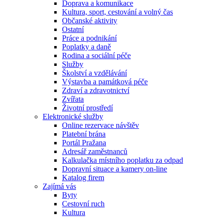
Doprava a komunikace
Kultura, sport, cestování a volný čas
Občanské aktivity
Ostatní
Práce a podnikání
Poplatky a daně
Rodina a sociální péče
Služby
Školství a vzdělávání
Výstavba a památková péče
Zdraví a zdravotnictví
Zvířata
Životní prostředí
Elektronické služby
Online rezervace návštěv
Platební brána
Portál Pražana
Adresář zaměstnanců
Kalkulačka místního poplatku za odpad
Dopravní situace a kamery on-line
Katalog firem
Zajímá vás
Byty
Cestovní ruch
Kultura