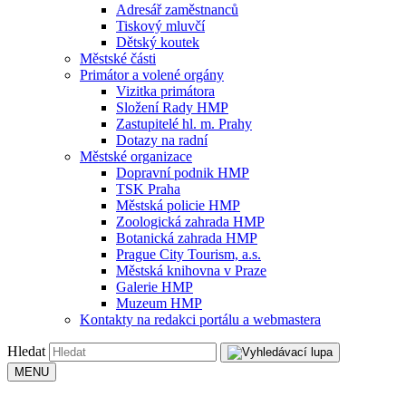
Adresář zaměstnanců
Tiskový mluvčí
Dětský koutek
Městské části
Primátor a volené orgány
Vizitka primátora
Složení Rady HMP
Zastupitelé hl. m. Prahy
Dotazy na radní
Městské organizace
Dopravní podnik HMP
TSK Praha
Městská policie HMP
Zoologická zahrada HMP
Botanická zahrada HMP
Prague City Tourism, a.s.
Městská knihovna v Praze
Galerie HMP
Muzeum HMP
Kontakty na redakci portálu a webmastera
Hledat
MENU