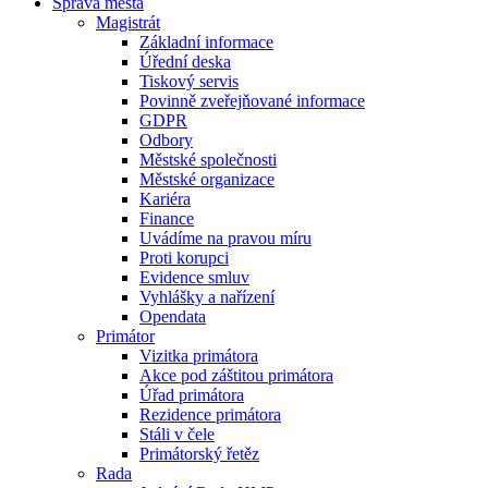
Správa města
Magistrát
Základní informace
Úřední deska
Tiskový servis
Povinně zveřejňované informace
GDPR
Odbory
Městské společnosti
Městské organizace
Kariéra
Finance
Uvádíme na pravou míru
Proti korupci
Evidence smluv
Vyhlášky a nařízení
Opendata
Primátor
Vizitka primátora
Akce pod záštitou primátora
Úřad primátora
Rezidence primátora
Stáli v čele
Primátorský řetěz
Rada