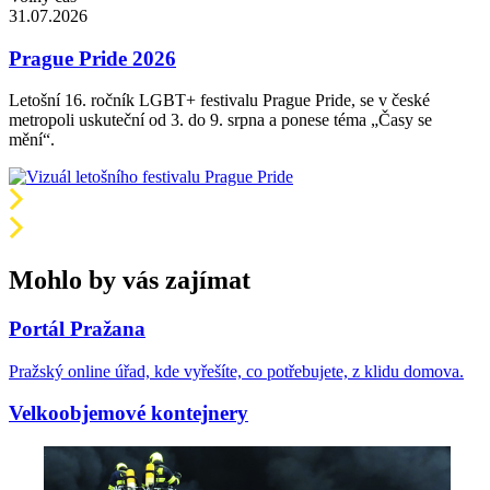
31.07.2026
Prague Pride 2026
Letošní 16. ročník LGBT+ festivalu Prague Pride, se v české
metropoli uskuteční od 3. do 9. srpna a ponese téma „Časy se
mění“.
Mohlo by vás zajímat
Portál Pražana
Pražský online úřad, kde vyřešíte, co potřebujete, z klidu domova.
Velkoobjemové kontejnery