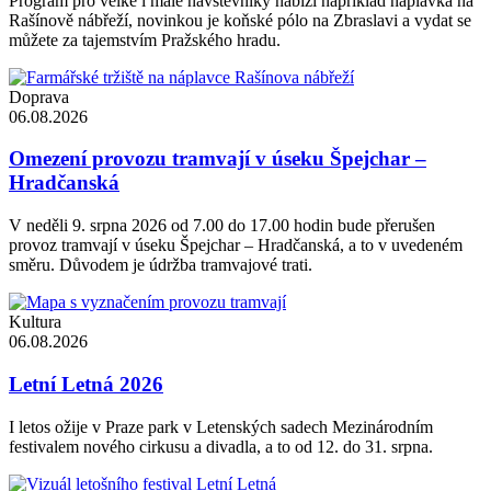
Program pro velké i malé návštěvníky nabízí například náplavka na
Rašínově nábřeží, novinkou je koňské pólo na Zbraslavi a vydat se
můžete za tajemstvím Pražského hradu.
Doprava
06.08.2026
Omezení provozu tramvají v úseku Špejchar –
Hradčanská
V neděli 9. srpna 2026 od 7.00 do 17.00 hodin bude přerušen
provoz tramvají v úseku Špejchar – Hradčanská, a to v uvedeném
směru. Důvodem je údržba tramvajové trati.
Kultura
06.08.2026
Letní Letná 2026
I letos ožije v Praze park v Letenských sadech Mezinárodním
festivalem nového cirkusu a divadla, a to od 12. do 31. srpna.