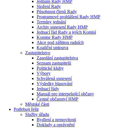
Jednání Rady HMP
Složení Rady
Působnost členů Rady
Programové prohlášení Rady HMP
Termíny jednání
Archiv usnesení Rady HMP
Jednací řád Rady a jejích Komisí
Komise Rady HMP
Akce pod záštitou radních
Koaliční smlouva
Zastupitelstvo
Zasedání zastupitelstva
Seznam zastupitelů
Politické kluby
Výbory
Schválená usnesení
Výsledky hlasování
Jednací řády
Manuál pro interpelující občany
Čestné občanství HMP
Městské části
Potřebuji řešit
Služby úřadu
Bydlení a nemovitosti
Doklady a oprávnění