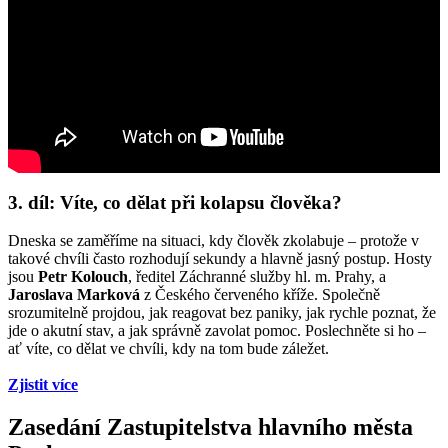
3. díl: Víte, co dělat při kolapsu člověka?
Dneska se zaměříme na situaci, kdy člověk zkolabuje – protože v
takové chvíli často rozhodují sekundy a hlavně jasný postup. Hosty
jsou
Petr Kolouch
, ředitel Záchranné služby hl. m. Prahy, a
Jaroslava Marková
z Českého červeného kříže. Společně
srozumitelně projdou, jak reagovat bez paniky, jak rychle poznat, že
jde o akutní stav, a jak správně zavolat pomoc. Poslechněte si ho –
ať víte, co dělat ve chvíli, kdy na tom bude záležet.
Zjistit více
Zasedání Zastupitelstva hlavního města