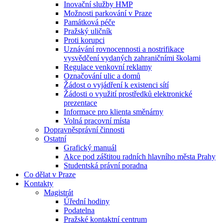
Inovační služby HMP
Možnosti parkování v Praze
Památková péče
Pražský uličník
Proti korupci
Uznávání rovnocennosti a nostrifikace
vysvědčení vydaných zahraničními školami
Regulace venkovní reklamy
Označování ulic a domů
Žádost o vyjádření k existenci sítí
Žádosti o využití prostředků elektronické
prezentace
Informace pro klienta směnárny
Volná pracovní místa
Dopravněsprávní činnosti
Ostatní
Grafický manuál
Akce pod záštitou radních hlavního města Prahy
Studentská právní poradna
Co dělat v Praze
Kontakty
Magistrát
Úřední hodiny
Podatelna
Pražské kontaktní centrum