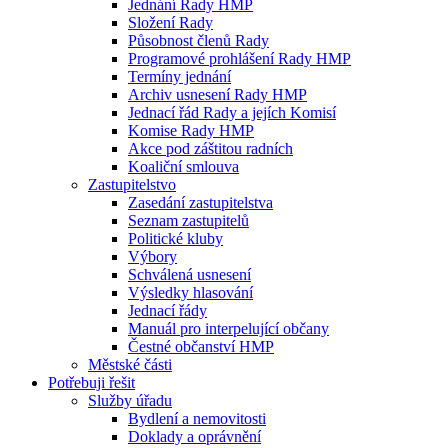
Jednání Rady HMP
Složení Rady
Působnost členů Rady
Programové prohlášení Rady HMP
Termíny jednání
Archiv usnesení Rady HMP
Jednací řád Rady a jejích Komisí
Komise Rady HMP
Akce pod záštitou radních
Koaliční smlouva
Zastupitelstvo
Zasedání zastupitelstva
Seznam zastupitelů
Politické kluby
Výbory
Schválená usnesení
Výsledky hlasování
Jednací řády
Manuál pro interpelující občany
Čestné občanství HMP
Městské části
Potřebuji řešit
Služby úřadu
Bydlení a nemovitosti
Doklady a oprávnění