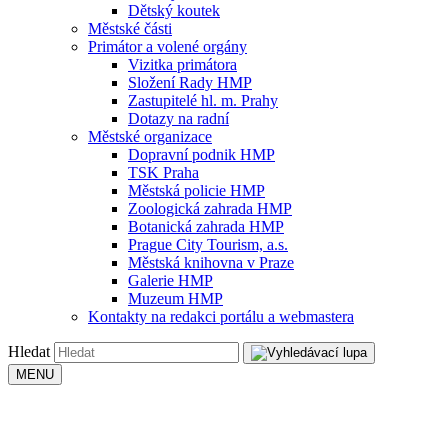
Dětský koutek
Městské části
Primátor a volené orgány
Vizitka primátora
Složení Rady HMP
Zastupitelé hl. m. Prahy
Dotazy na radní
Městské organizace
Dopravní podnik HMP
TSK Praha
Městská policie HMP
Zoologická zahrada HMP
Botanická zahrada HMP
Prague City Tourism, a.s.
Městská knihovna v Praze
Galerie HMP
Muzeum HMP
Kontakty na redakci portálu a webmastera
Hledat
MENU