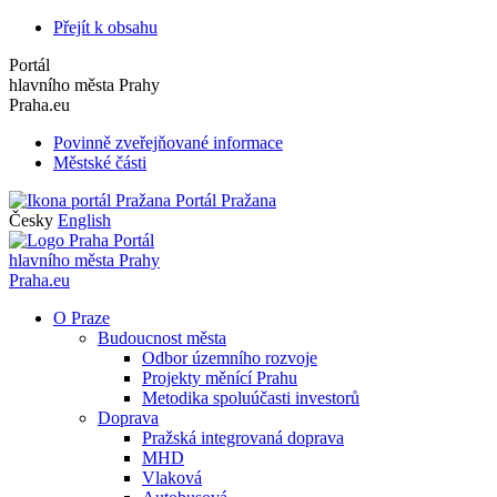
Přejít k obsahu
Portál
hlavního města Prahy
Praha.eu
Povinně zveřejňované informace
Městské části
Portál Pražana
Česky
English
Portál
hlavního města Prahy
Praha.eu
O Praze
Budoucnost města
Odbor územního rozvoje
Projekty měnící Prahu
Metodika spoluúčasti investorů
Doprava
Pražská integrovaná doprava
MHD
Vlaková