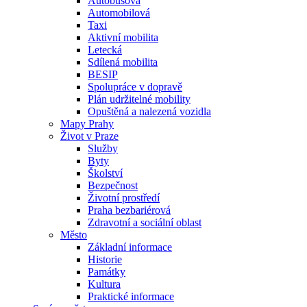
Autobusová
Automobilová
Taxi
Aktivní mobilita
Letecká
Sdílená mobilita
BESIP
Spolupráce v dopravě
Plán udržitelné mobility
Opuštěná a nalezená vozidla
Mapy Prahy
Život v Praze
Služby
Byty
Školství
Bezpečnost
Životní prostředí
Praha bezbariérová
Zdravotní a sociální oblast
Město
Základní informace
Historie
Památky
Kultura
Praktické informace