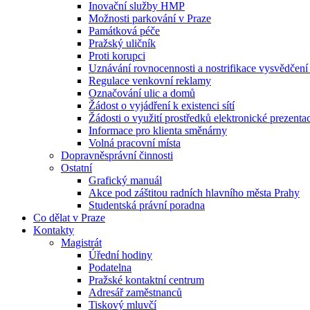
Inovační služby HMP
Možnosti parkování v Praze
Památková péče
Pražský uličník
Proti korupci
Uznávání rovnocennosti a nostrifikace vysvědčen
Regulace venkovní reklamy
Označování ulic a domů
Žádost o vyjádření k existenci sítí
Žádosti o využití prostředků elektronické prezenta
Informace pro klienta směnárny
Volná pracovní místa
Dopravněsprávní činnosti
Ostatní
Grafický manuál
Akce pod záštitou radních hlavního města Prahy
Studentská právní poradna
Co dělat v Praze
Kontakty
Magistrát
Úřední hodiny
Podatelna
Pražské kontaktní centrum
Adresář zaměstnanců
Tiskový mluvčí