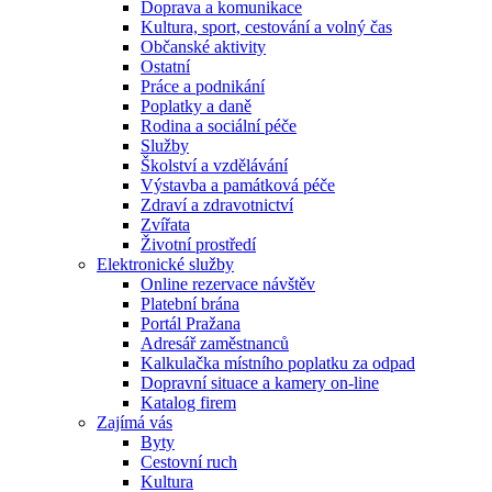
Doprava a komunikace
Kultura, sport, cestování a volný čas
Občanské aktivity
Ostatní
Práce a podnikání
Poplatky a daně
Rodina a sociální péče
Služby
Školství a vzdělávání
Výstavba a památková péče
Zdraví a zdravotnictví
Zvířata
Životní prostředí
Elektronické služby
Online rezervace návštěv
Platební brána
Portál Pražana
Adresář zaměstnanců
Kalkulačka místního poplatku za odpad
Dopravní situace a kamery on-line
Katalog firem
Zajímá vás
Byty
Cestovní ruch
Kultura