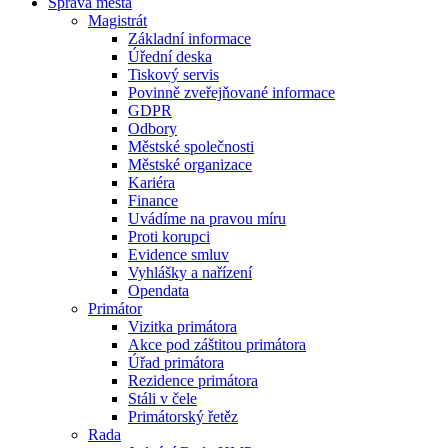
Správa města
Magistrát
Základní informace
Úřední deska
Tiskový servis
Povinně zveřejňované informace
GDPR
Odbory
Městské společnosti
Městské organizace
Kariéra
Finance
Uvádíme na pravou míru
Proti korupci
Evidence smluv
Vyhlášky a nařízení
Opendata
Primátor
Vizitka primátora
Akce pod záštitou primátora
Úřad primátora
Rezidence primátora
Stáli v čele
Primátorský řetěz
Rada