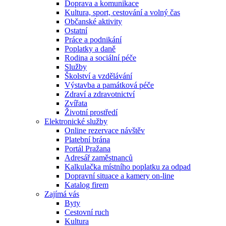
Doprava a komunikace
Kultura, sport, cestování a volný čas
Občanské aktivity
Ostatní
Práce a podnikání
Poplatky a daně
Rodina a sociální péče
Služby
Školství a vzdělávání
Výstavba a památková péče
Zdraví a zdravotnictví
Zvířata
Životní prostředí
Elektronické služby
Online rezervace návštěv
Platební brána
Portál Pražana
Adresář zaměstnanců
Kalkulačka místního poplatku za odpad
Dopravní situace a kamery on-line
Katalog firem
Zajímá vás
Byty
Cestovní ruch
Kultura