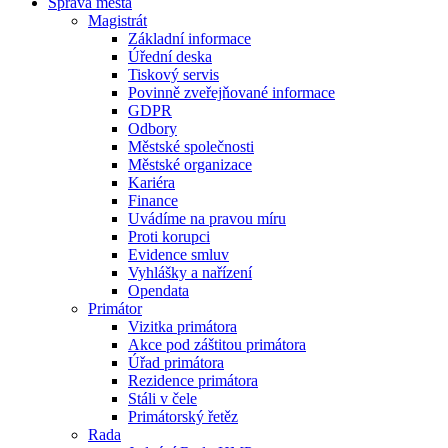
Správa města
Magistrát
Základní informace
Úřední deska
Tiskový servis
Povinně zveřejňované informace
GDPR
Odbory
Městské společnosti
Městské organizace
Kariéra
Finance
Uvádíme na pravou míru
Proti korupci
Evidence smluv
Vyhlášky a nařízení
Opendata
Primátor
Vizitka primátora
Akce pod záštitou primátora
Úřad primátora
Rezidence primátora
Stáli v čele
Primátorský řetěz
Rada