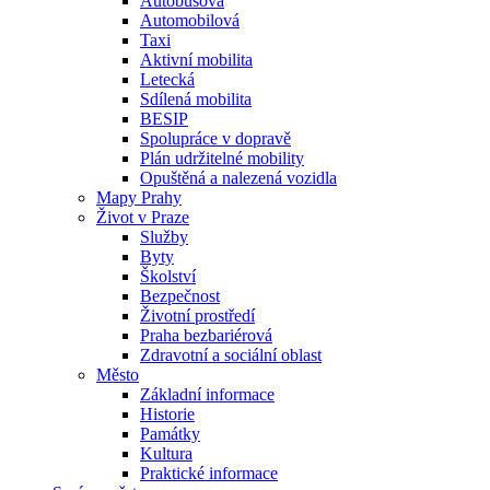
Autobusová
Automobilová
Taxi
Aktivní mobilita
Letecká
Sdílená mobilita
BESIP
Spolupráce v dopravě
Plán udržitelné mobility
Opuštěná a nalezená vozidla
Mapy Prahy
Život v Praze
Služby
Byty
Školství
Bezpečnost
Životní prostředí
Praha bezbariérová
Zdravotní a sociální oblast
Město
Základní informace
Historie
Památky
Kultura
Praktické informace