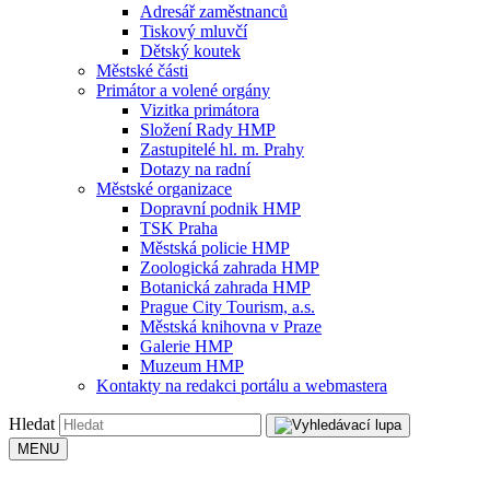
Adresář zaměstnanců
Tiskový mluvčí
Dětský koutek
Městské části
Primátor a volené orgány
Vizitka primátora
Složení Rady HMP
Zastupitelé hl. m. Prahy
Dotazy na radní
Městské organizace
Dopravní podnik HMP
TSK Praha
Městská policie HMP
Zoologická zahrada HMP
Botanická zahrada HMP
Prague City Tourism, a.s.
Městská knihovna v Praze
Galerie HMP
Muzeum HMP
Kontakty na redakci portálu a webmastera
Hledat
MENU