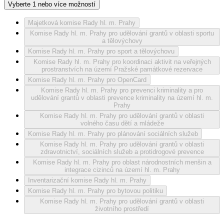
Vyberte 1 nebo více možností
Majetková komise Rady hl. m. Prahy
Komise Rady hl. m. Prahy pro udělování grantů v oblasti sportu
a tělovýchovy
Komise Rady hl. m. Prahy pro sport a tělovýchovu
Komise Rady hl. m. Prahy pro koordinaci aktivit na veřejných
prostranstvích na území Pražské památkové rezervace
Komise Rady hl. m. Prahy pro OpenCard
Komise Rady hl. m. Prahy pro prevenci kriminality a pro
udělování grantů v oblasti prevence kriminality na území hl. m.
Prahy
Komise Rady hl. m. Prahy pro udělování grantů v oblasti
volného času dětí a mládeže
Komise Rady hl. m. Prahy pro plánování sociálních služeb
Komise Rady hl. m. Prahy pro udělování grantů v oblasti
zdravotnictví, sociálních služeb a protidrogové prevence
Komise Rady hl. m. Prahy pro oblast národnostních menšin a
integrace cizinců na území hl. m. Prahy
Inventarizační komise Rady hl. m. Prahy
Komise Rady hl. m. Prahy pro bytovou politiku
Komise Rady hl. m. Prahy pro udělování grantů v oblasti
životního prostředí