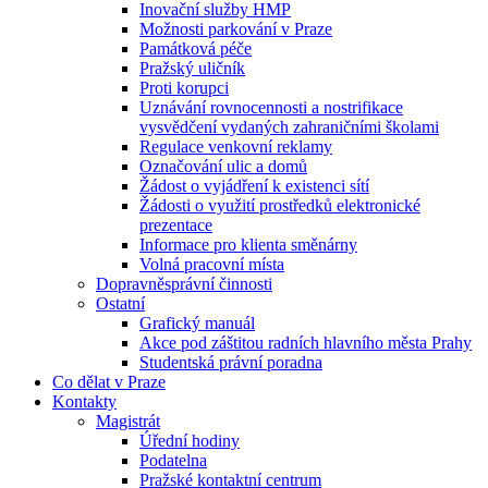
Inovační služby HMP
Možnosti parkování v Praze
Památková péče
Pražský uličník
Proti korupci
Uznávání rovnocennosti a nostrifikace
vysvědčení vydaných zahraničními školami
Regulace venkovní reklamy
Označování ulic a domů
Žádost o vyjádření k existenci sítí
Žádosti o využití prostředků elektronické
prezentace
Informace pro klienta směnárny
Volná pracovní místa
Dopravněsprávní činnosti
Ostatní
Grafický manuál
Akce pod záštitou radních hlavního města Prahy
Studentská právní poradna
Co dělat v Praze
Kontakty
Magistrát
Úřední hodiny
Podatelna
Pražské kontaktní centrum