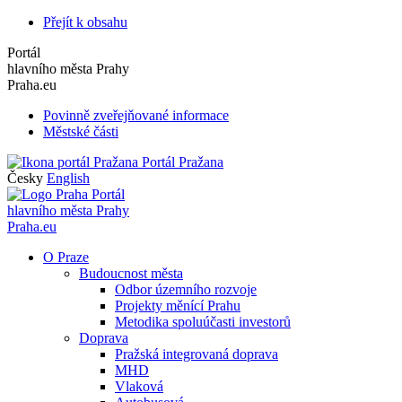
Přejít k obsahu
Portál
hlavního města Prahy
Praha.eu
Povinně zveřejňované informace
Městské části
Portál Pražana
Česky
English
Portál
hlavního města Prahy
Praha.eu
O Praze
Budoucnost města
Odbor územního rozvoje
Projekty měnící Prahu
Metodika spoluúčasti investorů
Doprava
Pražská integrovaná doprava
MHD
Vlaková