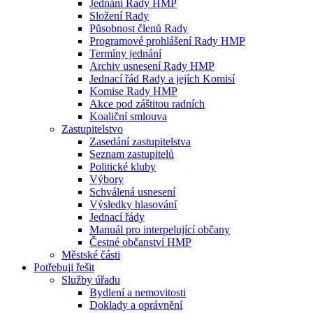
Jednání Rady HMP
Složení Rady
Působnost členů Rady
Programové prohlášení Rady HMP
Termíny jednání
Archiv usnesení Rady HMP
Jednací řád Rady a jejích Komisí
Komise Rady HMP
Akce pod záštitou radních
Koaliční smlouva
Zastupitelstvo
Zasedání zastupitelstva
Seznam zastupitelů
Politické kluby
Výbory
Schválená usnesení
Výsledky hlasování
Jednací řády
Manuál pro interpelující občany
Čestné občanství HMP
Městské části
Potřebuji řešit
Služby úřadu
Bydlení a nemovitosti
Doklady a oprávnění