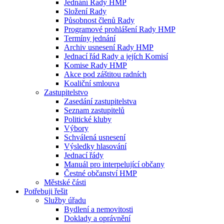
Jednání Rady HMP
Složení Rady
Působnost členů Rady
Programové prohlášení Rady HMP
Termíny jednání
Archiv usnesení Rady HMP
Jednací řád Rady a jejích Komisí
Komise Rady HMP
Akce pod záštitou radních
Koaliční smlouva
Zastupitelstvo
Zasedání zastupitelstva
Seznam zastupitelů
Politické kluby
Výbory
Schválená usnesení
Výsledky hlasování
Jednací řády
Manuál pro interpelující občany
Čestné občanství HMP
Městské části
Potřebuji řešit
Služby úřadu
Bydlení a nemovitosti
Doklady a oprávnění