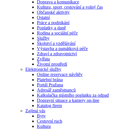
Doprava a komunikace
Kultura, sport, cestování a volný čas
Občanské aktivity
Ostatní
Práce a podnikání
Poplatky a daně
Rodina a sociální péče
Služby
Školství a vzdělávání
Výstavba a památková péče
Zdraví a zdravotnictví
Zvířata
Životní prostředí
Elektronické služby
Online rezervace návštěv
Platební brána
Portál Pražana
Adresář zaměstnanců
Kalkulačka místního poplatku za odpad
Dopravní situace a kamery on-line
Katalog firem
Zajímá vás
Byty
Cestovní ruch
Kultura