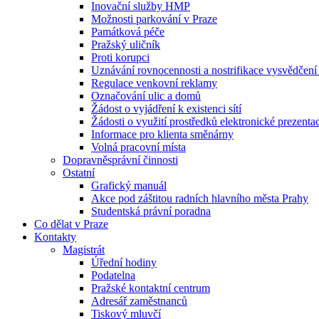
Inovační služby HMP
Možnosti parkování v Praze
Památková péče
Pražský uličník
Proti korupci
Uznávání rovnocennosti a nostrifikace vysvědčen
Regulace venkovní reklamy
Označování ulic a domů
Žádost o vyjádření k existenci sítí
Žádosti o využití prostředků elektronické prezenta
Informace pro klienta směnárny
Volná pracovní místa
Dopravněsprávní činnosti
Ostatní
Grafický manuál
Akce pod záštitou radních hlavního města Prahy
Studentská právní poradna
Co dělat v Praze
Kontakty
Magistrát
Úřední hodiny
Podatelna
Pražské kontaktní centrum
Adresář zaměstnanců
Tiskový mluvčí