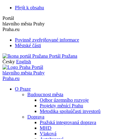
Přejít k obsahu
Portál
hlavního města Prahy
Praha.eu
Povinně zveřejňované informace
Městské části
Portál Pražana
Česky
English
Portál
hlavního města Prahy
Praha.eu
O Praze
Budoucnost města
Odbor územního rozvoje
Projekty měnící Prahu
Metodika spoluúčasti investorů
Doprava
Pražská integrovaná doprava
MHD
Vlaková