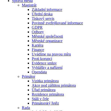
Správa města
Magistrát
Základní informace
Úřední deska
Tiskový servis
Povinně zveřejňované informace
GDPR
Odbory
Městské společnosti
Městské organizace
Kariéra
Finance
Uvádíme na pravou míru
Proti korupci
Evidence smluv
Vyhlášky a nařízení
Opendata
Primátor
Vizitka primátora
Akce pod záštitou primátora
Úřad primátora
Rezidence primátora
Stáli v čele
Primátorský řetěz
Rada