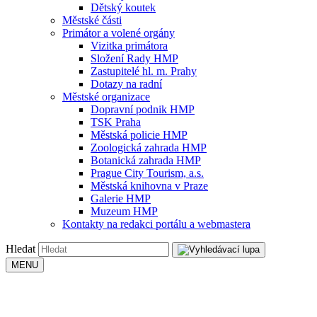
Dětský koutek
Městské části
Primátor a volené orgány
Vizitka primátora
Složení Rady HMP
Zastupitelé hl. m. Prahy
Dotazy na radní
Městské organizace
Dopravní podnik HMP
TSK Praha
Městská policie HMP
Zoologická zahrada HMP
Botanická zahrada HMP
Prague City Tourism, a.s.
Městská knihovna v Praze
Galerie HMP
Muzeum HMP
Kontakty na redakci portálu a webmastera
Hledat
MENU