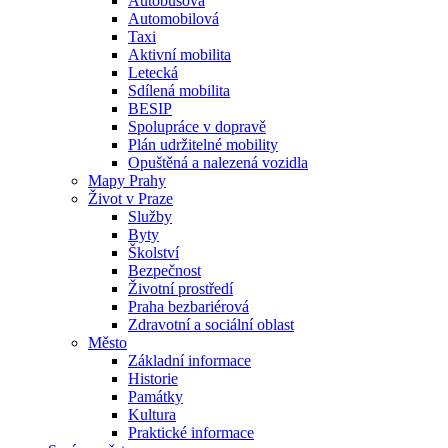
Autobusová
Automobilová
Taxi
Aktivní mobilita
Letecká
Sdílená mobilita
BESIP
Spolupráce v dopravě
Plán udržitelné mobility
Opuštěná a nalezená vozidla
Mapy Prahy
Život v Praze
Služby
Byty
Školství
Bezpečnost
Životní prostředí
Praha bezbariérová
Zdravotní a sociální oblast
Město
Základní informace
Historie
Památky
Kultura
Praktické informace