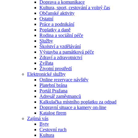
Doprava a komunikace
Kultura, sport, cestování a volný čas
Občanské aktivity
Ostatní
Práce a podnikání
Poplatky a daně
Rodina a sociální péče
Služby
Školství a vzdělávání
Výstavba a památková péče
Zdraví a zdravotnictví
Zvířata
Životní prostředí
Elektronické služby
Online rezervace návštěv
Platební brána
Portál Pražana
Adresář zaměstnanců
Kalkulačka místního poplatku za odpad
Dopravní situace a kamery on-line
Katalog firem
Zajímá vás
Byty
Cestovní ruch
Kultura