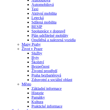
Autobusová
Automobilová
Taxi
Aktivní mobilita
Letecká
Sdílená mobilita
BESIP
Spolupráce v dopravě
Plán udržitelné mobility
Opuštěná a nalezená vozidla
Mapy Prahy
Život v Praze
Služby
Byty
Školství
Bezpečnost
Životní prostředí
Praha bezbariérová
Zdravotní a sociální oblast
Město
Základní informace
Historie
Památky
Kultura
Praktické informace