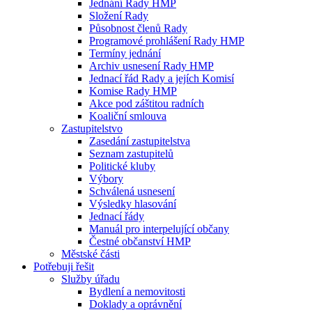
Jednání Rady HMP
Složení Rady
Působnost členů Rady
Programové prohlášení Rady HMP
Termíny jednání
Archiv usnesení Rady HMP
Jednací řád Rady a jejích Komisí
Komise Rady HMP
Akce pod záštitou radních
Koaliční smlouva
Zastupitelstvo
Zasedání zastupitelstva
Seznam zastupitelů
Politické kluby
Výbory
Schválená usnesení
Výsledky hlasování
Jednací řády
Manuál pro interpelující občany
Čestné občanství HMP
Městské části
Potřebuji řešit
Služby úřadu
Bydlení a nemovitosti
Doklady a oprávnění