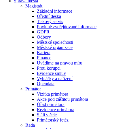
Správa města
Magistrát
Základní informace
Úřední deska
Tiskový servis
Povinně zveřejňované informace
GDPR
Odbory
Městské společnosti
Městské organizace
Kariéra
Finance
Uvádíme na pravou míru
Proti korupci
Evidence smluv
Vyhlášky a nařízení
Opendata
Primátor
Vizitka primátora
Akce pod záštitou primátora
Úřad primátora
Rezidence primátora
Stáli v čele
Primátorský řetěz
Rada