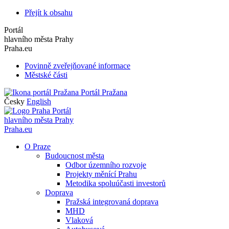
Přejít k obsahu
Portál
hlavního města Prahy
Praha.eu
Povinně zveřejňované informace
Městské části
Portál Pražana
Česky
English
Portál
hlavního města Prahy
Praha.eu
O Praze
Budoucnost města
Odbor územního rozvoje
Projekty měnící Prahu
Metodika spoluúčasti investorů
Doprava
Pražská integrovaná doprava
MHD
Vlaková