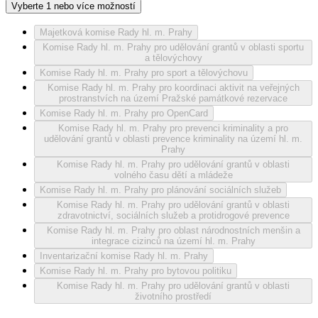
Vyberte 1 nebo více možností
Majetková komise Rady hl. m. Prahy
Komise Rady hl. m. Prahy pro udělování grantů v oblasti sportu
a tělovýchovy
Komise Rady hl. m. Prahy pro sport a tělovýchovu
Komise Rady hl. m. Prahy pro koordinaci aktivit na veřejných
prostranstvích na území Pražské památkové rezervace
Komise Rady hl. m. Prahy pro OpenCard
Komise Rady hl. m. Prahy pro prevenci kriminality a pro
udělování grantů v oblasti prevence kriminality na území hl. m.
Prahy
Komise Rady hl. m. Prahy pro udělování grantů v oblasti
volného času dětí a mládeže
Komise Rady hl. m. Prahy pro plánování sociálních služeb
Komise Rady hl. m. Prahy pro udělování grantů v oblasti
zdravotnictví, sociálních služeb a protidrogové prevence
Komise Rady hl. m. Prahy pro oblast národnostních menšin a
integrace cizinců na území hl. m. Prahy
Inventarizační komise Rady hl. m. Prahy
Komise Rady hl. m. Prahy pro bytovou politiku
Komise Rady hl. m. Prahy pro udělování grantů v oblasti
životního prostředí