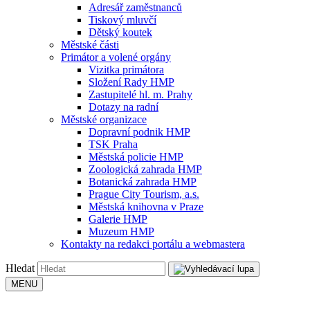
Adresář zaměstnanců
Tiskový mluvčí
Dětský koutek
Městské části
Primátor a volené orgány
Vizitka primátora
Složení Rady HMP
Zastupitelé hl. m. Prahy
Dotazy na radní
Městské organizace
Dopravní podnik HMP
TSK Praha
Městská policie HMP
Zoologická zahrada HMP
Botanická zahrada HMP
Prague City Tourism, a.s.
Městská knihovna v Praze
Galerie HMP
Muzeum HMP
Kontakty na redakci portálu a webmastera
Hledat
MENU