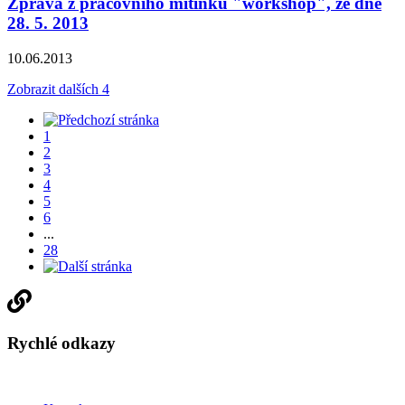
Zpráva z pracovního mítinku "workshop", ze dne
28. 5. 2013
10.06.2013
Zobrazit dalších 4
1
2
3
4
5
6
...
28
Rychlé odkazy