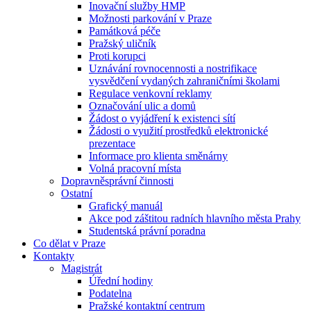
Inovační služby HMP
Možnosti parkování v Praze
Památková péče
Pražský uličník
Proti korupci
Uznávání rovnocennosti a nostrifikace
vysvědčení vydaných zahraničními školami
Regulace venkovní reklamy
Označování ulic a domů
Žádost o vyjádření k existenci sítí
Žádosti o využití prostředků elektronické
prezentace
Informace pro klienta směnárny
Volná pracovní místa
Dopravněsprávní činnosti
Ostatní
Grafický manuál
Akce pod záštitou radních hlavního města Prahy
Studentská právní poradna
Co dělat v Praze
Kontakty
Magistrát
Úřední hodiny
Podatelna
Pražské kontaktní centrum