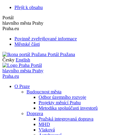
Přejít k obsahu
Portál
hlavního města Prahy
Praha.eu
Povinně zveřejňované informace
Městské části
Portál Pražana
Česky
English
Portál
hlavního města Prahy
Praha.eu
O Praze
Budoucnost města
Odbor územního rozvoje
Projekty měnící Prahu
Metodika spoluúčasti investorů
Doprava
Pražská integrovaná doprava
MHD
Vlaková