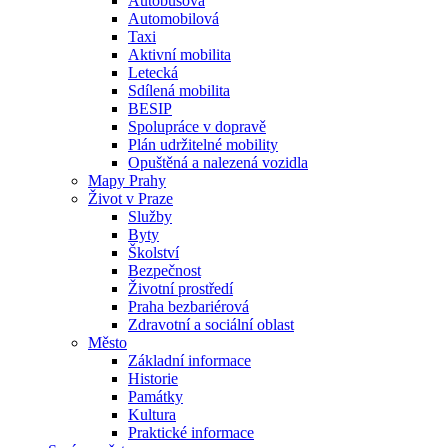
Autobusová
Automobilová
Taxi
Aktivní mobilita
Letecká
Sdílená mobilita
BESIP
Spolupráce v dopravě
Plán udržitelné mobility
Opuštěná a nalezená vozidla
Mapy Prahy
Život v Praze
Služby
Byty
Školství
Bezpečnost
Životní prostředí
Praha bezbariérová
Zdravotní a sociální oblast
Město
Základní informace
Historie
Památky
Kultura
Praktické informace