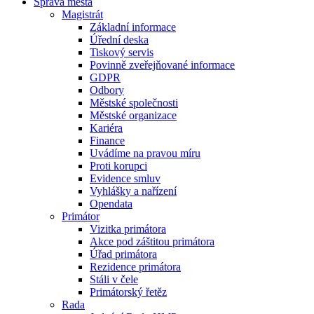
Správa města
Magistrát
Základní informace
Úřední deska
Tiskový servis
Povinně zveřejňované informace
GDPR
Odbory
Městské společnosti
Městské organizace
Kariéra
Finance
Uvádíme na pravou míru
Proti korupci
Evidence smluv
Vyhlášky a nařízení
Opendata
Primátor
Vizitka primátora
Akce pod záštitou primátora
Úřad primátora
Rezidence primátora
Stáli v čele
Primátorský řetěz
Rada