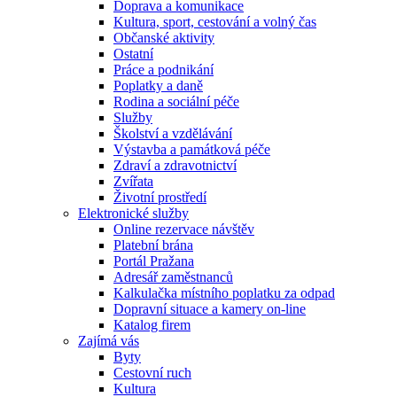
Doprava a komunikace
Kultura, sport, cestování a volný čas
Občanské aktivity
Ostatní
Práce a podnikání
Poplatky a daně
Rodina a sociální péče
Služby
Školství a vzdělávání
Výstavba a památková péče
Zdraví a zdravotnictví
Zvířata
Životní prostředí
Elektronické služby
Online rezervace návštěv
Platební brána
Portál Pražana
Adresář zaměstnanců
Kalkulačka místního poplatku za odpad
Dopravní situace a kamery on-line
Katalog firem
Zajímá vás
Byty
Cestovní ruch
Kultura