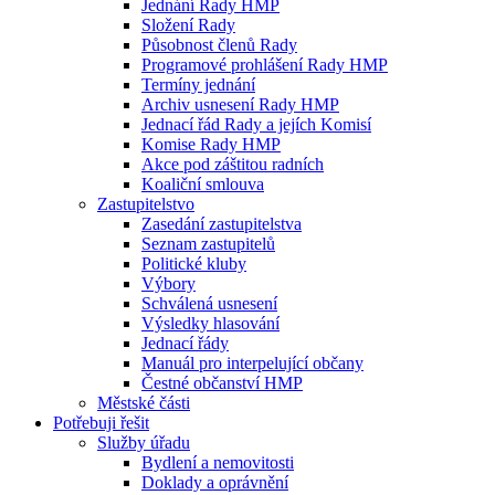
Jednání Rady HMP
Složení Rady
Působnost členů Rady
Programové prohlášení Rady HMP
Termíny jednání
Archiv usnesení Rady HMP
Jednací řád Rady a jejích Komisí
Komise Rady HMP
Akce pod záštitou radních
Koaliční smlouva
Zastupitelstvo
Zasedání zastupitelstva
Seznam zastupitelů
Politické kluby
Výbory
Schválená usnesení
Výsledky hlasování
Jednací řády
Manuál pro interpelující občany
Čestné občanství HMP
Městské části
Potřebuji řešit
Služby úřadu
Bydlení a nemovitosti
Doklady a oprávnění