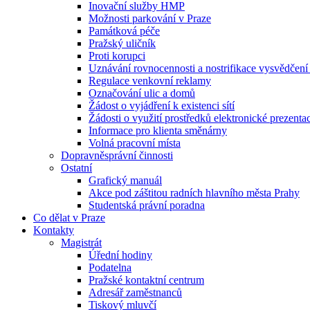
Inovační služby HMP
Možnosti parkování v Praze
Památková péče
Pražský uličník
Proti korupci
Uznávání rovnocennosti a nostrifikace vysvědčen
Regulace venkovní reklamy
Označování ulic a domů
Žádost o vyjádření k existenci sítí
Žádosti o využití prostředků elektronické prezenta
Informace pro klienta směnárny
Volná pracovní místa
Dopravněsprávní činnosti
Ostatní
Grafický manuál
Akce pod záštitou radních hlavního města Prahy
Studentská právní poradna
Co dělat v Praze
Kontakty
Magistrát
Úřední hodiny
Podatelna
Pražské kontaktní centrum
Adresář zaměstnanců
Tiskový mluvčí