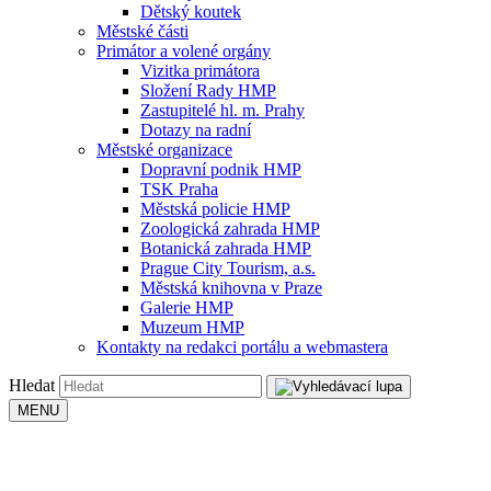
Dětský koutek
Městské části
Primátor a volené orgány
Vizitka primátora
Složení Rady HMP
Zastupitelé hl. m. Prahy
Dotazy na radní
Městské organizace
Dopravní podnik HMP
TSK Praha
Městská policie HMP
Zoologická zahrada HMP
Botanická zahrada HMP
Prague City Tourism, a.s.
Městská knihovna v Praze
Galerie HMP
Muzeum HMP
Kontakty na redakci portálu a webmastera
Hledat
MENU