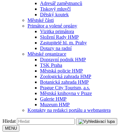
Adresář zaměstnanců
Tiskový mluvčí
Dětský koutek
Městské části
Primátor a volené orgány
Vizitka primátora
Složení Rady HMP
Zastupitelé hl. m. Prahy
Dotazy na radní
Městské organizace
Dopravní podnik HMP
TSK Praha
Městská policie HMP
Zoologická zahrada HMP
Botanická zahrada HMP
Prague City Tourism, a.s.
Městská knihovna v Praze
Galerie HMP
Muzeum HMP
Kontakty na redakci portálu a webmastera
Hledat
MENU