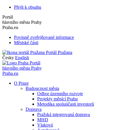
Přejít k obsahu
Portál
hlavního města Prahy
Praha.eu
Povinně zveřejňované informace
Městské části
Portál Pražana
Česky
English
Portál
hlavního města Prahy
Praha.eu
O Praze
Budoucnost města
Odbor územního rozvoje
Projekty měnící Prahu
Metodika spoluúčasti investorů
Doprava
Pražská integrovaná doprava
MHD
Vlaková