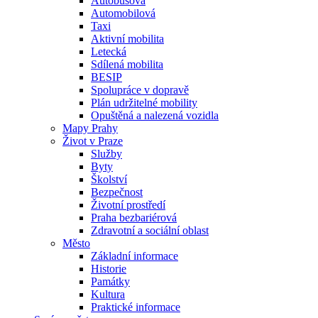
Autobusová
Automobilová
Taxi
Aktivní mobilita
Letecká
Sdílená mobilita
BESIP
Spolupráce v dopravě
Plán udržitelné mobility
Opuštěná a nalezená vozidla
Mapy Prahy
Život v Praze
Služby
Byty
Školství
Bezpečnost
Životní prostředí
Praha bezbariérová
Zdravotní a sociální oblast
Město
Základní informace
Historie
Památky
Kultura
Praktické informace