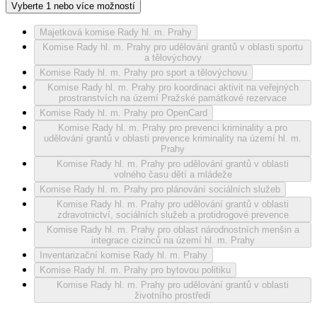
Vyberte 1 nebo více možností
Majetková komise Rady hl. m. Prahy
Komise Rady hl. m. Prahy pro udělování grantů v oblasti sportu
a tělovýchovy
Komise Rady hl. m. Prahy pro sport a tělovýchovu
Komise Rady hl. m. Prahy pro koordinaci aktivit na veřejných
prostranstvích na území Pražské památkové rezervace
Komise Rady hl. m. Prahy pro OpenCard
Komise Rady hl. m. Prahy pro prevenci kriminality a pro
udělování grantů v oblasti prevence kriminality na území hl. m.
Prahy
Komise Rady hl. m. Prahy pro udělování grantů v oblasti
volného času dětí a mládeže
Komise Rady hl. m. Prahy pro plánování sociálních služeb
Komise Rady hl. m. Prahy pro udělování grantů v oblasti
zdravotnictví, sociálních služeb a protidrogové prevence
Komise Rady hl. m. Prahy pro oblast národnostních menšin a
integrace cizinců na území hl. m. Prahy
Inventarizační komise Rady hl. m. Prahy
Komise Rady hl. m. Prahy pro bytovou politiku
Komise Rady hl. m. Prahy pro udělování grantů v oblasti
životního prostředí