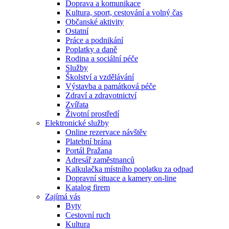
Doprava a komunikace
Kultura, sport, cestování a volný čas
Občanské aktivity
Ostatní
Práce a podnikání
Poplatky a daně
Rodina a sociální péče
Služby
Školství a vzdělávání
Výstavba a památková péče
Zdraví a zdravotnictví
Zvířata
Životní prostředí
Elektronické služby
Online rezervace návštěv
Platební brána
Portál Pražana
Adresář zaměstnanců
Kalkulačka místního poplatku za odpad
Dopravní situace a kamery on-line
Katalog firem
Zajímá vás
Byty
Cestovní ruch
Kultura