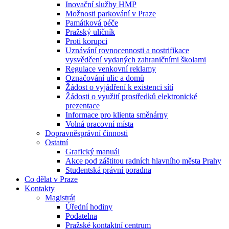
Inovační služby HMP
Možnosti parkování v Praze
Památková péče
Pražský uličník
Proti korupci
Uznávání rovnocennosti a nostrifikace
vysvědčení vydaných zahraničními školami
Regulace venkovní reklamy
Označování ulic a domů
Žádost o vyjádření k existenci sítí
Žádosti o využití prostředků elektronické
prezentace
Informace pro klienta směnárny
Volná pracovní místa
Dopravněsprávní činnosti
Ostatní
Grafický manuál
Akce pod záštitou radních hlavního města Prahy
Studentská právní poradna
Co dělat v Praze
Kontakty
Magistrát
Úřední hodiny
Podatelna
Pražské kontaktní centrum