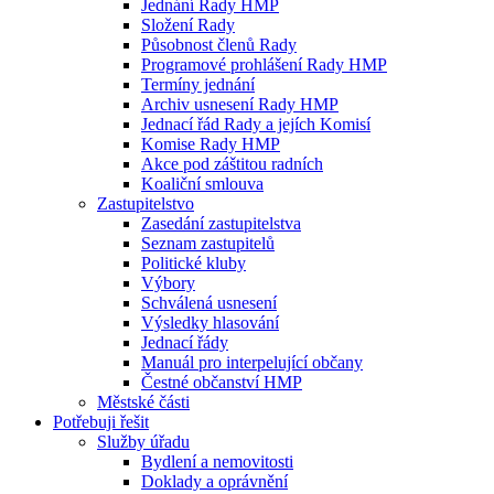
Jednání Rady HMP
Složení Rady
Působnost členů Rady
Programové prohlášení Rady HMP
Termíny jednání
Archiv usnesení Rady HMP
Jednací řád Rady a jejích Komisí
Komise Rady HMP
Akce pod záštitou radních
Koaliční smlouva
Zastupitelstvo
Zasedání zastupitelstva
Seznam zastupitelů
Politické kluby
Výbory
Schválená usnesení
Výsledky hlasování
Jednací řády
Manuál pro interpelující občany
Čestné občanství HMP
Městské části
Potřebuji řešit
Služby úřadu
Bydlení a nemovitosti
Doklady a oprávnění