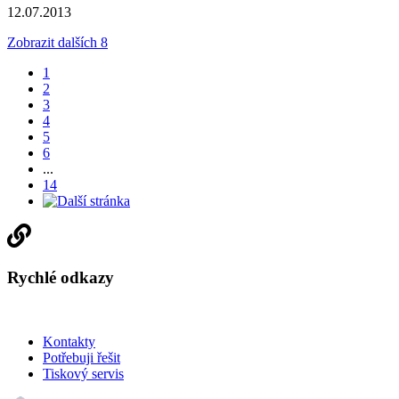
12.07.2013
Zobrazit dalších 8
1
2
3
4
5
6
...
14
Rychlé odkazy
Kontakty
Potřebuji řešit
Tiskový servis