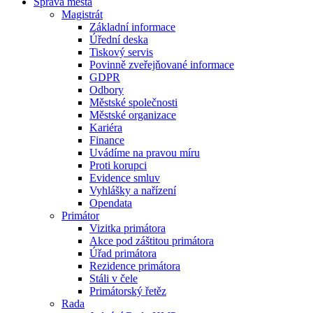
Správa města
Magistrát
Základní informace
Úřední deska
Tiskový servis
Povinně zveřejňované informace
GDPR
Odbory
Městské společnosti
Městské organizace
Kariéra
Finance
Uvádíme na pravou míru
Proti korupci
Evidence smluv
Vyhlášky a nařízení
Opendata
Primátor
Vizitka primátora
Akce pod záštitou primátora
Úřad primátora
Rezidence primátora
Stáli v čele
Primátorský řetěz
Rada