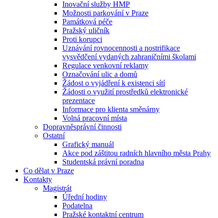
Inovační služby HMP
Možnosti parkování v Praze
Památková péče
Pražský uličník
Proti korupci
Uznávání rovnocennosti a nostrifikace
vysvědčení vydaných zahraničními školami
Regulace venkovní reklamy
Označování ulic a domů
Žádost o vyjádření k existenci sítí
Žádosti o využití prostředků elektronické
prezentace
Informace pro klienta směnárny
Volná pracovní místa
Dopravněsprávní činnosti
Ostatní
Grafický manuál
Akce pod záštitou radních hlavního města Prahy
Studentská právní poradna
Co dělat v Praze
Kontakty
Magistrát
Úřední hodiny
Podatelna
Pražské kontaktní centrum