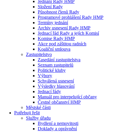
Jednání Rady HMP
Složení Rady
Působnost členů Rady
Programové prohlášení Rady HMP
Termíny jednání
Archiv usnesení Rady HMP
Jednací řád Rady a jejích Komisí
Komise Rady HMP
Akce pod záštitou radních
Koaliční smlouva
Zastupitelstvo
Zasedání zastupitelstva
Seznam zastupitelů
Politické kluby
Výbory
Schválená usnesení
Výsledky hlasování
Jednací řády
Manuál pro interpelující občany
Čestné občanství HMP
Městské části
Potřebuji řešit
Služby úřadu
Bydlení a nemovitosti
Doklady a oprávnění