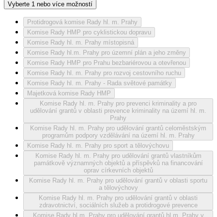
Vyberte 1 nebo více možností
Protidrogová komise Rady hl. m. Prahy
Komise Rady HMP pro cyklistickou dopravu
Komise Rady hl. m. Prahy místopisná
Komise Rady hl.m. Prahy pro územní plán a jeho změny
Komise Rady HMP pro Prahu bezbariérovou a otevřenou
Komise Rady hl. m. Prahy pro rozvoj cestovního ruchu
Komise Rady hl. m. Prahy - Rada světové památky
Majetková komise Rady HMP
Komise Rady hl. m. Prahy pro prevenci kriminality a pro
udělování grantů v oblasti prevence kriminality na území hl. m.
Prahy
Komise Rady hl. m. Prahy pro udělování grantů celoměstským
programům podpory vzdělávání na území hl. m. Prahy
Komise Rady hl. m. Prahy pro sport a tělovýchovu
Komise Rady hl. m. Prahy pro udělování grantů vlastníkům
památkově významných objektů a příspěvků na financování
oprav církevních objektů
Komise Rady hl. m. Prahy pro udělování grantů v oblasti sportu
a tělovýchovy
Komise Rady hl. m. Prahy pro udělování grantů v oblasti
zdravotnictví, sociálních služeb a protidrogové prevence
Komise Rady hl.m. Prahy pro udělování grantů hl.m. Prahy v