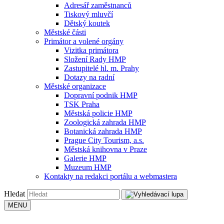
Adresář zaměstnanců
Tiskový mluvčí
Dětský koutek
Městské části
Primátor a volené orgány
Vizitka primátora
Složení Rady HMP
Zastupitelé hl. m. Prahy
Dotazy na radní
Městské organizace
Dopravní podnik HMP
TSK Praha
Městská policie HMP
Zoologická zahrada HMP
Botanická zahrada HMP
Prague City Tourism, a.s.
Městská knihovna v Praze
Galerie HMP
Muzeum HMP
Kontakty na redakci portálu a webmastera
Hledat
MENU