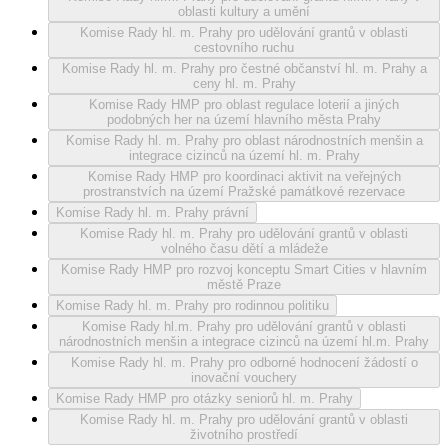
oblasti kultury a umění
Komise Rady hl. m. Prahy pro udělování grantů v oblasti
cestovního ruchu
Komise Rady hl. m. Prahy pro čestné občanství hl. m. Prahy a
ceny hl. m. Prahy
Komise Rady HMP pro oblast regulace loterií a jiných
podobných her na území hlavního města Prahy
Komise Rady hl. m. Prahy pro oblast národnostních menšin a
integrace cizinců na území hl. m. Prahy
Komise Rady HMP pro koordinaci aktivit na veřejných
prostranstvích na území Pražské památkové rezervace
Komise Rady hl. m. Prahy právní
Komise Rady hl. m. Prahy pro udělování grantů v oblasti
volného času dětí a mládeže
Komise Rady HMP pro rozvoj konceptu Smart Cities v hlavním
městě Praze
Komise Rady hl. m. Prahy pro rodinnou politiku
Komise Rady hl.m. Prahy pro udělování grantů v oblasti
národnostních menšin a integrace cizinců na území hl.m. Prahy
Komise Rady hl. m. Prahy pro odborné hodnocení žádostí o
inovační vouchery
Komise Rady HMP pro otázky seniorů hl. m. Prahy
Komise Rady hl. m. Prahy pro udělování grantů v oblasti
životního prostředí