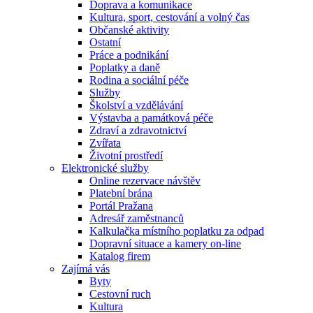
Doprava a komunikace
Kultura, sport, cestování a volný čas
Občanské aktivity
Ostatní
Práce a podnikání
Poplatky a daně
Rodina a sociální péče
Služby
Školství a vzdělávání
Výstavba a památková péče
Zdraví a zdravotnictví
Zvířata
Životní prostředí
Elektronické služby
Online rezervace návštěv
Platební brána
Portál Pražana
Adresář zaměstnanců
Kalkulačka místního poplatku za odpad
Dopravní situace a kamery on-line
Katalog firem
Zajímá vás
Byty
Cestovní ruch
Kultura