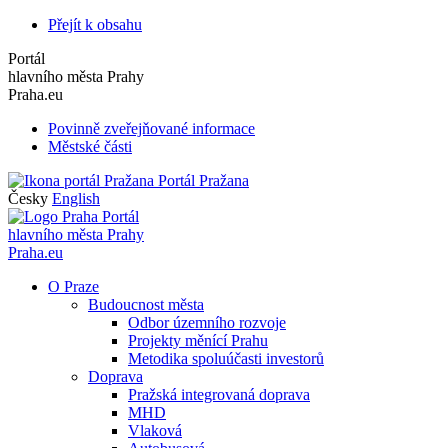
Přejít k obsahu
Portál
hlavního města Prahy
Praha.eu
Povinně zveřejňované informace
Městské části
Portál Pražana
Česky
English
Portál
hlavního města Prahy
Praha.eu
O Praze
Budoucnost města
Odbor územního rozvoje
Projekty měnící Prahu
Metodika spoluúčasti investorů
Doprava
Pražská integrovaná doprava
MHD
Vlaková