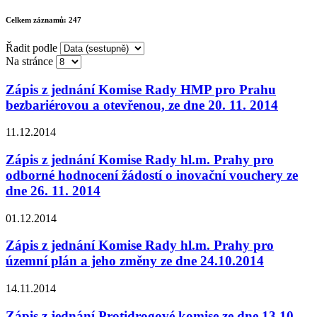
Celkem záznamů:
247
Řadit podle
Na stránce
Zápis z jednání Komise Rady HMP pro Prahu
bezbariérovou a otevřenou, ze dne 20. 11. 2014
11.12.2014
Zápis z jednání Komise Rady hl.m. Prahy pro
odborné hodnocení žádostí o inovační vouchery ze
dne 26. 11. 2014
01.12.2014
Zápis z jednání Komise Rady hl.m. Prahy pro
územní plán a jeho změny ze dne 24.10.2014
14.11.2014
Zápis z jednání Protidrogové komise ze dne 13.10.