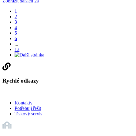
Zobrazit dalších 20
1
2
3
4
5
6
...
13
Rychlé odkazy
Kontakty
Potřebuji řešit
Tiskový servis