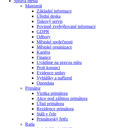
Správa města
Magistrát
Základní informace
Úřední deska
Tiskový servis
Povinně zveřejňované informace
GDPR
Odbory
Městské společnosti
Městské organizace
Kariéra
Finance
Uvádíme na pravou míru
Proti korupci
Evidence smluv
Vyhlášky a nařízení
Opendata
Primátor
Vizitka primátora
Akce pod záštitou primátora
Úřad primátora
Rezidence primátora
Stáli v čele
Primátorský řetěz
Rada