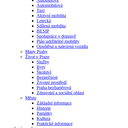
Autobusová
Automobilová
Taxi
Aktivní mobilita
Letecká
Sdílená mobilita
BESIP
Spolupráce v dopravě
Plán udržitelné mobility
Opuštěná a nalezená vozidla
Mapy Prahy
Život v Praze
Služby
Byty
Školství
Bezpečnost
Životní prostředí
Praha bezbariérová
Zdravotní a sociální oblast
Město
Základní informace
Historie
Památky
Kultura
Praktické informace