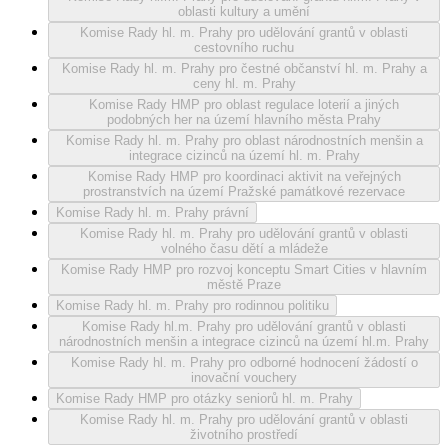
oblasti kultury a umění
Komise Rady hl. m. Prahy pro udělování grantů v oblasti
cestovního ruchu
Komise Rady hl. m. Prahy pro čestné občanství hl. m. Prahy a
ceny hl. m. Prahy
Komise Rady HMP pro oblast regulace loterií a jiných
podobných her na území hlavního města Prahy
Komise Rady hl. m. Prahy pro oblast národnostních menšin a
integrace cizinců na území hl. m. Prahy
Komise Rady HMP pro koordinaci aktivit na veřejných
prostranstvích na území Pražské památkové rezervace
Komise Rady hl. m. Prahy právní
Komise Rady hl. m. Prahy pro udělování grantů v oblasti
volného času dětí a mládeže
Komise Rady HMP pro rozvoj konceptu Smart Cities v hlavním
městě Praze
Komise Rady hl. m. Prahy pro rodinnou politiku
Komise Rady hl.m. Prahy pro udělování grantů v oblasti
národnostních menšin a integrace cizinců na území hl.m. Prahy
Komise Rady hl. m. Prahy pro odborné hodnocení žádostí o
inovační vouchery
Komise Rady HMP pro otázky seniorů hl. m. Prahy
Komise Rady hl. m. Prahy pro udělování grantů v oblasti
životního prostředí