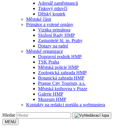
Adresář zaměstnanců
Tiskový mluvčí
Dětský koutek
Městské části
Primátor a volené orgány
Vizitka primátora
Složení Rady HMP
Zastupitelé hl. m. Prahy
Dotazy na radní
Městské organizace
Dopravní podnik HMP
TSK Praha
Městská policie HMP
Zoologická zahrada HMP
Botanická zahrada HMP
Prague City Tourism, a.s.
Městská knihovna v Praze
Galerie HMP
Muzeum HMP
Kontakty na redakci portálu a webmastera
Hledat
MENU