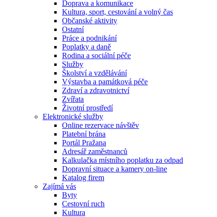
Doprava a komunikace
Kultura, sport, cestování a volný čas
Občanské aktivity
Ostatní
Práce a podnikání
Poplatky a daně
Rodina a sociální péče
Služby
Školství a vzdělávání
Výstavba a památková péče
Zdraví a zdravotnictví
Zvířata
Životní prostředí
Elektronické služby
Online rezervace návštěv
Platební brána
Portál Pražana
Adresář zaměstnanců
Kalkulačka místního poplatku za odpad
Dopravní situace a kamery on-line
Katalog firem
Zajímá vás
Byty
Cestovní ruch
Kultura