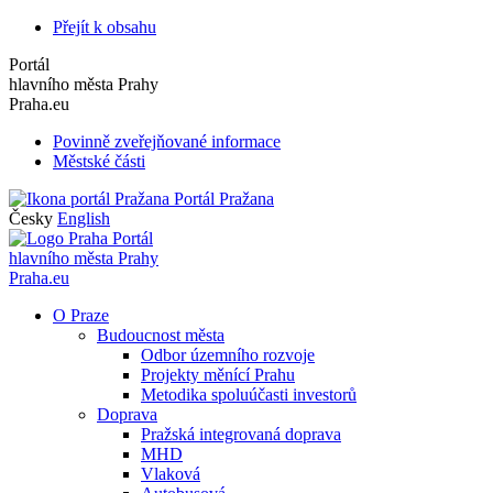
Přejít k obsahu
Portál
hlavního města Prahy
Praha.eu
Povinně zveřejňované informace
Městské části
Portál Pražana
Česky
English
Portál
hlavního města Prahy
Praha.eu
O Praze
Budoucnost města
Odbor územního rozvoje
Projekty měnící Prahu
Metodika spoluúčasti investorů
Doprava
Pražská integrovaná doprava
MHD
Vlaková