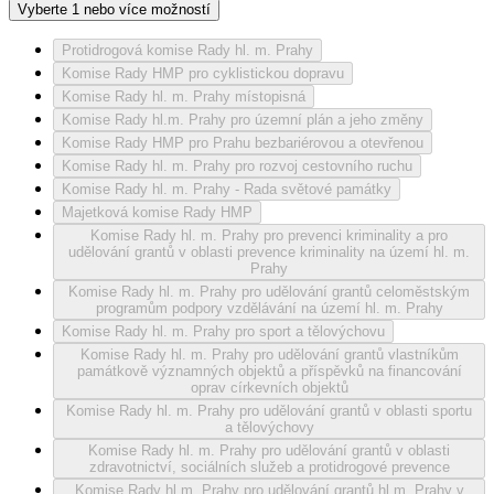
Vyberte 1 nebo více možností
Protidrogová komise Rady hl. m. Prahy
Komise Rady HMP pro cyklistickou dopravu
Komise Rady hl. m. Prahy místopisná
Komise Rady hl.m. Prahy pro územní plán a jeho změny
Komise Rady HMP pro Prahu bezbariérovou a otevřenou
Komise Rady hl. m. Prahy pro rozvoj cestovního ruchu
Komise Rady hl. m. Prahy - Rada světové památky
Majetková komise Rady HMP
Komise Rady hl. m. Prahy pro prevenci kriminality a pro
udělování grantů v oblasti prevence kriminality na území hl. m.
Prahy
Komise Rady hl. m. Prahy pro udělování grantů celoměstským
programům podpory vzdělávání na území hl. m. Prahy
Komise Rady hl. m. Prahy pro sport a tělovýchovu
Komise Rady hl. m. Prahy pro udělování grantů vlastníkům
památkově významných objektů a příspěvků na financování
oprav církevních objektů
Komise Rady hl. m. Prahy pro udělování grantů v oblasti sportu
a tělovýchovy
Komise Rady hl. m. Prahy pro udělování grantů v oblasti
zdravotnictví, sociálních služeb a protidrogové prevence
Komise Rady hl.m. Prahy pro udělování grantů hl.m. Prahy v