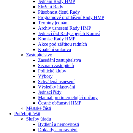
Jednání Rady HMP
Složení Rady
Působnost členů Rady
Programové prohlášení Rady HMP
Termíny jednání
Archiv usnesení Rady HMP
Jednací řád Rady a jejích Komisí
Komise Rady HMP
Akce pod záštitou radních
Koaliční smlouva
Zastupitelstvo
Zasedání zastupitelstva
Seznam zastupitelů
Politické kluby
Výbory
Schválená usnesení
Výsledky hlasování
Jednací řády
Manuál pro interpelující občany
Čestné občanství HMP
Městské části
Potřebuji řešit
Služby úřadu
Bydlení a nemovitosti
Doklady a oprávnění