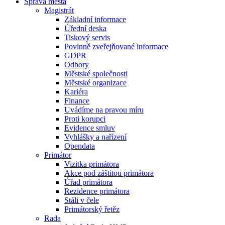
Správa města
Magistrát
Základní informace
Úřední deska
Tiskový servis
Povinně zveřejňované informace
GDPR
Odbory
Městské společnosti
Městské organizace
Kariéra
Finance
Uvádíme na pravou míru
Proti korupci
Evidence smluv
Vyhlášky a nařízení
Opendata
Primátor
Vizitka primátora
Akce pod záštitou primátora
Úřad primátora
Rezidence primátora
Stáli v čele
Primátorský řetěz
Rada