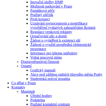
Inovační služby HMP
Možnosti parkování v Praze
Památková péče
Pražský uličník
Proti korupci
Uznávání rovnocennosti a nostrifikace
vysvědčení vydaných zahraničními školami
Regulace venkovní reklamy
Označování ulic a domů
Žádost o vyjádření k existenci sítí
Žádosti o využití prostředků elektronické
prezentace
Informace pro klienta směnárny
Volná pracovní místa
Dopravněsprávní činnosti
Ostatní
Grafický manuál
Akce pod záštitou radních hlavního města Prahy
Studentská právní poradna
Co dělat v Praze
Kontakty
Magistrát
Úřední hodiny
Podatelna
Pražské kontaktní centrum