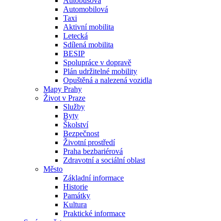
Autobusová
Automobilová
Taxi
Aktivní mobilita
Letecká
Sdílená mobilita
BESIP
Spolupráce v dopravě
Plán udržitelné mobility
Opuštěná a nalezená vozidla
Mapy Prahy
Život v Praze
Služby
Byty
Školství
Bezpečnost
Životní prostředí
Praha bezbariérová
Zdravotní a sociální oblast
Město
Základní informace
Historie
Památky
Kultura
Praktické informace