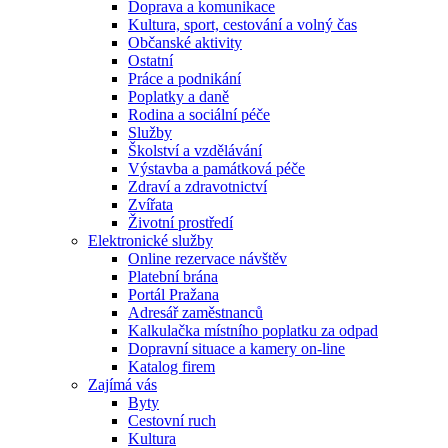
Doprava a komunikace
Kultura, sport, cestování a volný čas
Občanské aktivity
Ostatní
Práce a podnikání
Poplatky a daně
Rodina a sociální péče
Služby
Školství a vzdělávání
Výstavba a památková péče
Zdraví a zdravotnictví
Zvířata
Životní prostředí
Elektronické služby
Online rezervace návštěv
Platební brána
Portál Pražana
Adresář zaměstnanců
Kalkulačka místního poplatku za odpad
Dopravní situace a kamery on-line
Katalog firem
Zajímá vás
Byty
Cestovní ruch
Kultura