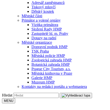
Adresář zaměstnanců
Tiskový mluvčí
Dětský koutek
Městské části
Primátor a volené orgány
Vizitka primátora
Složení Rady HMP
Zastupitelé hl. m. Prahy
Dotazy na radní
Městské organizace
Dopravní podnik HMP
TSK Praha
Městská policie HMP
Zoologická zahrada HMP
Botanická zahrada HMP
Prague City Tourism, a.s.
Městská knihovna v Praze
Galerie HMP
Muzeum HMP
Kontakty na redakci portálu a webmastera
Hledat
MENU