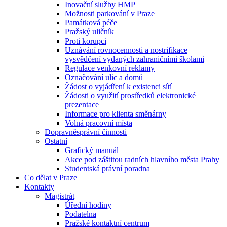
Inovační služby HMP
Možnosti parkování v Praze
Památková péče
Pražský uličník
Proti korupci
Uznávání rovnocennosti a nostrifikace
vysvědčení vydaných zahraničními školami
Regulace venkovní reklamy
Označování ulic a domů
Žádost o vyjádření k existenci sítí
Žádosti o využití prostředků elektronické
prezentace
Informace pro klienta směnárny
Volná pracovní místa
Dopravněsprávní činnosti
Ostatní
Grafický manuál
Akce pod záštitou radních hlavního města Prahy
Studentská právní poradna
Co dělat v Praze
Kontakty
Magistrát
Úřední hodiny
Podatelna
Pražské kontaktní centrum