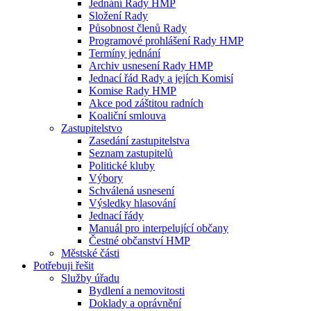
Jednání Rady HMP
Složení Rady
Působnost členů Rady
Programové prohlášení Rady HMP
Termíny jednání
Archiv usnesení Rady HMP
Jednací řád Rady a jejích Komisí
Komise Rady HMP
Akce pod záštitou radních
Koaliční smlouva
Zastupitelstvo
Zasedání zastupitelstva
Seznam zastupitelů
Politické kluby
Výbory
Schválená usnesení
Výsledky hlasování
Jednací řády
Manuál pro interpelující občany
Čestné občanství HMP
Městské části
Potřebuji řešit
Služby úřadu
Bydlení a nemovitosti
Doklady a oprávnění