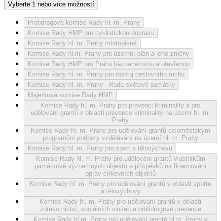
Vyberte 1 nebo více možností
Protidrogová komise Rady hl. m. Prahy
Komise Rady HMP pro cyklistickou dopravu
Komise Rady hl. m. Prahy místopisná
Komise Rady hl.m. Prahy pro územní plán a jeho změny
Komise Rady HMP pro Prahu bezbariérovou a otevřenou
Komise Rady hl. m. Prahy pro rozvoj cestovního ruchu
Komise Rady hl. m. Prahy - Rada světové památky
Majetková komise Rady HMP
Komise Rady hl. m. Prahy pro prevenci kriminality a pro
udělování grantů v oblasti prevence kriminality na území hl. m.
Prahy
Komise Rady hl. m. Prahy pro udělování grantů celoměstským
programům podpory vzdělávání na území hl. m. Prahy
Komise Rady hl. m. Prahy pro sport a tělovýchovu
Komise Rady hl. m. Prahy pro udělování grantů vlastníkům
památkově významných objektů a příspěvků na financování
oprav církevních objektů
Komise Rady hl. m. Prahy pro udělování grantů v oblasti sportu
a tělovýchovy
Komise Rady hl. m. Prahy pro udělování grantů v oblasti
zdravotnictví, sociálních služeb a protidrogové prevence
Komise Rady hl.m. Prahy pro udělování grantů hl.m. Prahy v