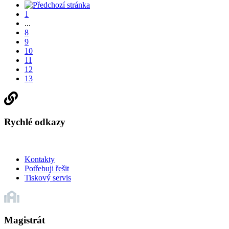
1
...
8
9
10
11
12
13
Rychlé odkazy
Kontakty
Potřebuji řešit
Tiskový servis
Magistrát