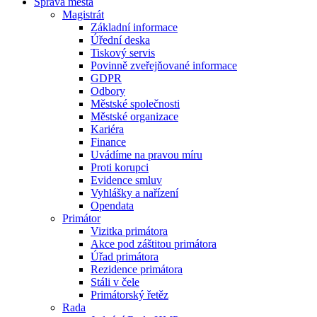
Správa města
Magistrát
Základní informace
Úřední deska
Tiskový servis
Povinně zveřejňované informace
GDPR
Odbory
Městské společnosti
Městské organizace
Kariéra
Finance
Uvádíme na pravou míru
Proti korupci
Evidence smluv
Vyhlášky a nařízení
Opendata
Primátor
Vizitka primátora
Akce pod záštitou primátora
Úřad primátora
Rezidence primátora
Stáli v čele
Primátorský řetěz
Rada