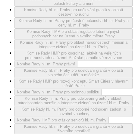
oblasti kultury a umění
Komise Rady hl. m. Prahy pro udělování grantů v oblasti
cestovního ruchu
Komise Rady hl. m. Prahy pro čestné občanství hl. m. Prahy a
ceny hl. m. Prahy
Komise Rady HMP pro oblast regulace loterií a jiných
podobných her na území hlavního města Prahy
Komise Rady hl. m. Prahy pro oblast národnostních menšin a
integrace cizinců na území hl. m. Prahy
Komise Rady HMP pro koordinaci aktivit na veřejných
prostranstvích na území Pražské památkové rezervace
Komise Rady hl. m. Prahy právní
Komise Rady hl. m. Prahy pro udělování grantů v oblasti
volného času dětí a mládeže
Komise Rady HMP pro rozvoj konceptu Smart Cities v hlavním
městě Praze
Komise Rady hl. m. Prahy pro rodinnou politiku
Komise Rady hl.m. Prahy pro udělování grantů v oblasti
národnostních menšin a integrace cizinců na území hl.m. Prahy
Komise Rady hl. m. Prahy pro odborné hodnocení žádostí o
inovační vouchery
Komise Rady HMP pro otázky seniorů hl. m. Prahy
Komise Rady hl. m. Prahy pro udělování grantů v oblasti
životního prostředí