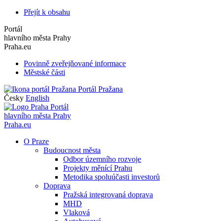
Přejít k obsahu
Portál
hlavního města Prahy
Praha.eu
Povinně zveřejňované informace
Městské části
Portál Pražana
Česky
English
Portál
hlavního města Prahy
Praha.eu
O Praze
Budoucnost města
Odbor územního rozvoje
Projekty měnící Prahu
Metodika spoluúčasti investorů
Doprava
Pražská integrovaná doprava
MHD
Vlaková