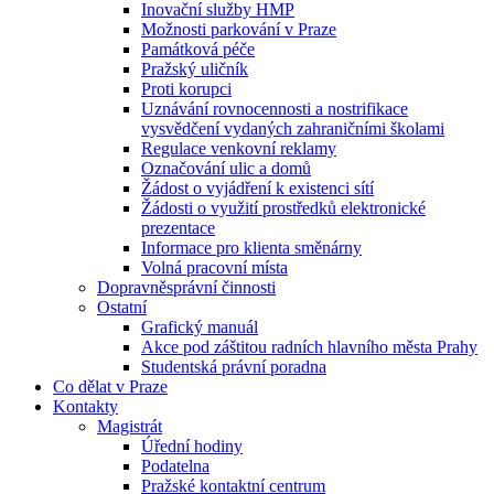
Inovační služby HMP
Možnosti parkování v Praze
Památková péče
Pražský uličník
Proti korupci
Uznávání rovnocennosti a nostrifikace
vysvědčení vydaných zahraničními školami
Regulace venkovní reklamy
Označování ulic a domů
Žádost o vyjádření k existenci sítí
Žádosti o využití prostředků elektronické
prezentace
Informace pro klienta směnárny
Volná pracovní místa
Dopravněsprávní činnosti
Ostatní
Grafický manuál
Akce pod záštitou radních hlavního města Prahy
Studentská právní poradna
Co dělat v Praze
Kontakty
Magistrát
Úřední hodiny
Podatelna
Pražské kontaktní centrum