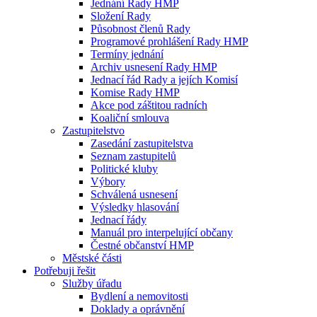
Jednání Rady HMP
Složení Rady
Působnost členů Rady
Programové prohlášení Rady HMP
Termíny jednání
Archiv usnesení Rady HMP
Jednací řád Rady a jejích Komisí
Komise Rady HMP
Akce pod záštitou radních
Koaliční smlouva
Zastupitelstvo
Zasedání zastupitelstva
Seznam zastupitelů
Politické kluby
Výbory
Schválená usnesení
Výsledky hlasování
Jednací řády
Manuál pro interpelující občany
Čestné občanství HMP
Městské části
Potřebuji řešit
Služby úřadu
Bydlení a nemovitosti
Doklady a oprávnění