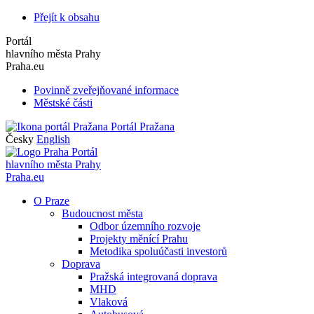
Přejít k obsahu
Portál
hlavního města Prahy
Praha.eu
Povinně zveřejňované informace
Městské části
Portál Pražana
Česky
English
Portál
hlavního města Prahy
Praha.eu
O Praze
Budoucnost města
Odbor územního rozvoje
Projekty měnící Prahu
Metodika spoluúčasti investorů
Doprava
Pražská integrovaná doprava
MHD
Vlaková