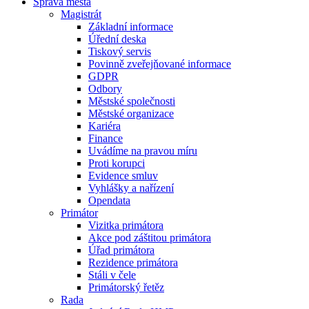
Správa města
Magistrát
Základní informace
Úřední deska
Tiskový servis
Povinně zveřejňované informace
GDPR
Odbory
Městské společnosti
Městské organizace
Kariéra
Finance
Uvádíme na pravou míru
Proti korupci
Evidence smluv
Vyhlášky a nařízení
Opendata
Primátor
Vizitka primátora
Akce pod záštitou primátora
Úřad primátora
Rezidence primátora
Stáli v čele
Primátorský řetěz
Rada