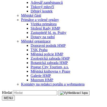
Adresář zaměstnanců
Tiskový mluvčí
Dětský koutek
Městské části
Primátor a volené orgány
Vizitka primátora
Složení Rady HMP
Zastupitelé hl. m. Prahy
Dotazy na radní
Městské organizace
Dopravní podnik HMP
TSK Praha
Městská policie HMP
Zoologická zahrada HMP
Botanická zahrada HMP
Prague City Tourism, a.s.
Městská knihovna v Praze
Galerie HMP
Muzeum HMP
Kontakty na redakci portálu a webmastera
Hledat
MENU