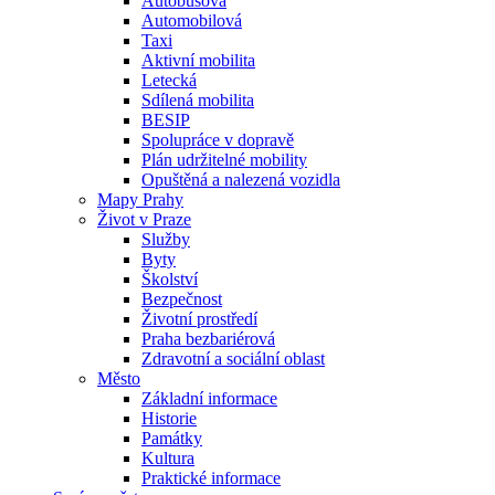
Autobusová
Automobilová
Taxi
Aktivní mobilita
Letecká
Sdílená mobilita
BESIP
Spolupráce v dopravě
Plán udržitelné mobility
Opuštěná a nalezená vozidla
Mapy Prahy
Život v Praze
Služby
Byty
Školství
Bezpečnost
Životní prostředí
Praha bezbariérová
Zdravotní a sociální oblast
Město
Základní informace
Historie
Památky
Kultura
Praktické informace