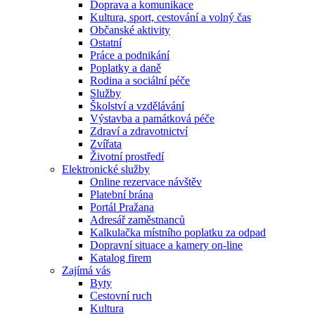
Doprava a komunikace
Kultura, sport, cestování a volný čas
Občanské aktivity
Ostatní
Práce a podnikání
Poplatky a daně
Rodina a sociální péče
Služby
Školství a vzdělávání
Výstavba a památková péče
Zdraví a zdravotnictví
Zvířata
Životní prostředí
Elektronické služby
Online rezervace návštěv
Platební brána
Portál Pražana
Adresář zaměstnanců
Kalkulačka místního poplatku za odpad
Dopravní situace a kamery on-line
Katalog firem
Zajímá vás
Byty
Cestovní ruch
Kultura