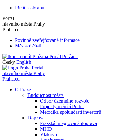
Přejít k obsahu
Portál
hlavního města Prahy
Praha.eu
Povinně zveřejňované informace
Městské části
Portál Pražana
Česky
English
Portál
hlavního města Prahy
Praha.eu
O Praze
Budoucnost města
Odbor územního rozvoje
Projekty měnící Prahu
Metodika spoluúčasti investorů
Doprava
Pražská integrovaná doprava
MHD
Vlaková