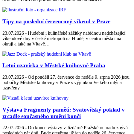
Tipy na poslední červencový víkend v Praze
23.07.2026 -
Hudební i kulinářské zážitky nabídnou nadcházející
víkendové dny v české metropoli na Hradě, v centru města i na
okraji a také na Vltavě…
Letní uzavírka v Městské knihovně Praha
23.07.2026 -
Od pondělí 27. července do neděle 9. srpna 2026 jsou
pobočky Městské knihovny v Praze s výjimkou Velkého mlýna
uzavřeny.
Výstava Fragmenty paměti: Svatovítský poklad v
zrcadle současného umění končí
22.07.2026 -
Do konce výstavy v Jízdárně Pražského hradu zbývá
posledních pár dnů. Bude otevřena již jen do neděle 26. července.