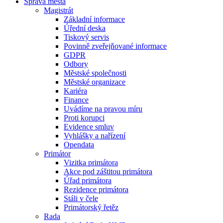
Správa města
Magistrát
Základní informace
Úřední deska
Tiskový servis
Povinně zveřejňované informace
GDPR
Odbory
Městské společnosti
Městské organizace
Kariéra
Finance
Uvádíme na pravou míru
Proti korupci
Evidence smluv
Vyhlášky a nařízení
Opendata
Primátor
Vizitka primátora
Akce pod záštitou primátora
Úřad primátora
Rezidence primátora
Stáli v čele
Primátorský řetěz
Rada