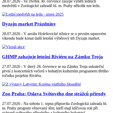
28.07.2026 -
Ve čtvrtek 30. července zasype výběh ledních
medvědů v Zoologické zahradě hl. m. Prahy několik tun ledu.
Dyzajn market Prázdniny
28.07.2026 -
V areálu Holešovické tržnice se o prvním srpnovém
víkendu bude konat další letošní výběrový trh Dyzajn market.
GHMP zahajuje letošní Riviéru na Zámku Troja
27.07.2026 -
V úterý 28. července se na Zámku Troja uskuteční
první z koncertních večerů s bohatým kulturním programem třetího
ročníku projektu Riviéra.
Zoo Praha: Oslava Světového dne strážců přírody
27.07.2026 -
Na sobotu 1. srpna připravila Zoologická zahrada hl.
m. Prahy program věnovaný těm, kteří mají klíčovou roli při
ochraně světového přírodního a kulturního bohatství.