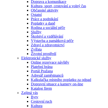
Doprava a komunikace
Kultura, sport, cestování a volný čas
Občanské aktivity
Ostatní
Práce a podnikání
Poplatky a daně
Rodina a sociální péče
Služby
Školství a vzdělávání
Výstavba a památková péče
Zdraví a zdravotnictví
Zvířata
Životní prostředí
Elektronické služby
Online rezervace návštěv
Platební brána
Portál Pražana
Adresář zaměstnanců
Kalkulačka místního poplatku za odpad
Dopravní situace a kamery on-line
Katalog firem
Zajímá vás
Byty
Cestovní ruch
Kultura