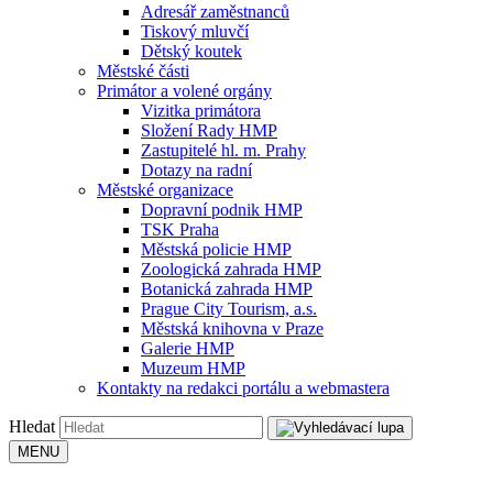
Adresář zaměstnanců
Tiskový mluvčí
Dětský koutek
Městské části
Primátor a volené orgány
Vizitka primátora
Složení Rady HMP
Zastupitelé hl. m. Prahy
Dotazy na radní
Městské organizace
Dopravní podnik HMP
TSK Praha
Městská policie HMP
Zoologická zahrada HMP
Botanická zahrada HMP
Prague City Tourism, a.s.
Městská knihovna v Praze
Galerie HMP
Muzeum HMP
Kontakty na redakci portálu a webmastera
Hledat
MENU