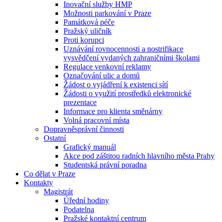
Inovační služby HMP
Možnosti parkování v Praze
Památková péče
Pražský uličník
Proti korupci
Uznávání rovnocennosti a nostrifikace
vysvědčení vydaných zahraničními školami
Regulace venkovní reklamy
Označování ulic a domů
Žádost o vyjádření k existenci sítí
Žádosti o využití prostředků elektronické
prezentace
Informace pro klienta směnárny
Volná pracovní místa
Dopravněsprávní činnosti
Ostatní
Grafický manuál
Akce pod záštitou radních hlavního města Prahy
Studentská právní poradna
Co dělat v Praze
Kontakty
Magistrát
Úřední hodiny
Podatelna
Pražské kontaktní centrum