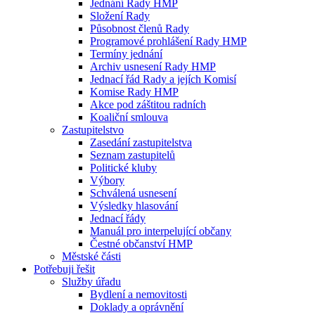
Jednání Rady HMP
Složení Rady
Působnost členů Rady
Programové prohlášení Rady HMP
Termíny jednání
Archiv usnesení Rady HMP
Jednací řád Rady a jejích Komisí
Komise Rady HMP
Akce pod záštitou radních
Koaliční smlouva
Zastupitelstvo
Zasedání zastupitelstva
Seznam zastupitelů
Politické kluby
Výbory
Schválená usnesení
Výsledky hlasování
Jednací řády
Manuál pro interpelující občany
Čestné občanství HMP
Městské části
Potřebuji řešit
Služby úřadu
Bydlení a nemovitosti
Doklady a oprávnění