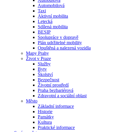
Autobusová
Automobilová
Taxi
Aktivní mobilita
Letecká
Sdílená mobilita
BESIP
Spolupráce v dopravě
Plán udržitelné mobility
Opuštěná a nalezená vozidla
Mapy Prahy
Život v Praze
Služby
Byty
Školství
Bezpečnost
Životní prostředí
Praha bezbariérová
Zdravotní a sociální oblast
Město
Základní informace
Historie
Památky
Kultura
Praktické informace