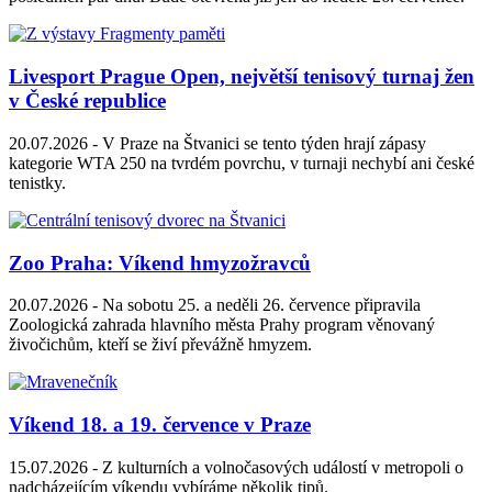
Livesport Prague Open, největší tenisový turnaj žen
v České republice
20.07.2026 -
V Praze na Štvanici se tento týden hrají zápasy
kategorie WTA 250 na tvrdém povrchu, v turnaji nechybí ani české
tenistky.
Zoo Praha: Víkend hmyzožravců
20.07.2026 -
Na sobotu 25. a neděli 26. července připravila
Zoologická zahrada hlavního města Prahy program věnovaný
živočichům, kteří se živí převážně hmyzem.
Víkend 18. a 19. července v Praze
15.07.2026 -
Z kulturních a volnočasových událostí v metropoli o
nadcházejícím víkendu vybíráme několik tipů.