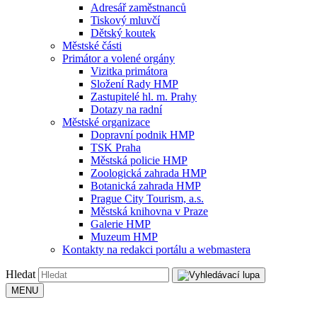
Adresář zaměstnanců
Tiskový mluvčí
Dětský koutek
Městské části
Primátor a volené orgány
Vizitka primátora
Složení Rady HMP
Zastupitelé hl. m. Prahy
Dotazy na radní
Městské organizace
Dopravní podnik HMP
TSK Praha
Městská policie HMP
Zoologická zahrada HMP
Botanická zahrada HMP
Prague City Tourism, a.s.
Městská knihovna v Praze
Galerie HMP
Muzeum HMP
Kontakty na redakci portálu a webmastera
Hledat
MENU