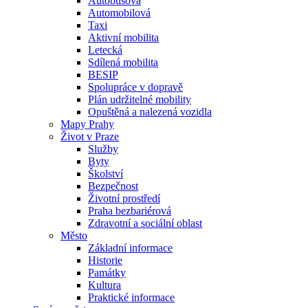
Autobusová
Automobilová
Taxi
Aktivní mobilita
Letecká
Sdílená mobilita
BESIP
Spolupráce v dopravě
Plán udržitelné mobility
Opuštěná a nalezená vozidla
Mapy Prahy
Život v Praze
Služby
Byty
Školství
Bezpečnost
Životní prostředí
Praha bezbariérová
Zdravotní a sociální oblast
Město
Základní informace
Historie
Památky
Kultura
Praktické informace