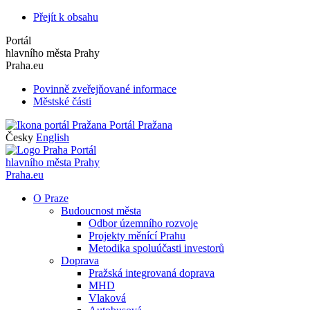
Přejít k obsahu
Portál
hlavního města Prahy
Praha.eu
Povinně zveřejňované informace
Městské části
Portál Pražana
Česky
English
Portál
hlavního města Prahy
Praha.eu
O Praze
Budoucnost města
Odbor územního rozvoje
Projekty měnící Prahu
Metodika spoluúčasti investorů
Doprava
Pražská integrovaná doprava
MHD
Vlaková