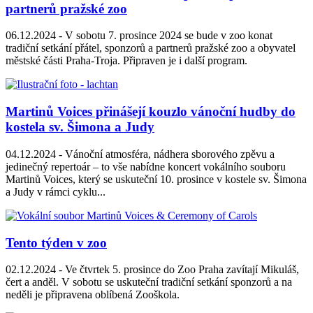
partnerů pražské zoo
06.12.2024 -
V sobotu 7. prosince 2024 se bude v zoo konat
tradiční setkání přátel, sponzorů a partnerů pražské zoo a obyvatel
městské části Praha-Troja. Připraven je i další program.
Martinů Voices přinášejí kouzlo vánoční hudby do
kostela sv. Šimona a Judy
04.12.2024 -
Vánoční atmosféra, nádhera sborového zpěvu a
jedinečný repertoár – to vše nabídne koncert vokálního souboru
Martinů Voices, který se uskuteční 10. prosince v kostele sv. Šimona
a Judy v rámci cyklu...
Tento týden v zoo
02.12.2024 -
Ve čtvrtek 5. prosince do Zoo Praha zavítají Mikuláš,
čert a anděl. V sobotu se uskuteční tradiční setkání sponzorů a na
neděli je připravena oblíbená Zooškola.