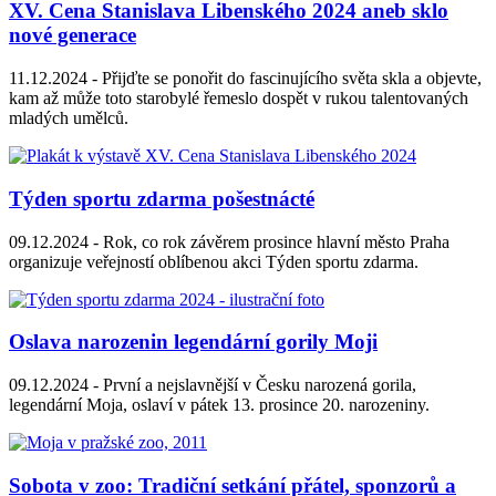
XV. Cena Stanislava Libenského 2024 aneb sklo
nové generace
11.12.2024 -
Přijďte se ponořit do fascinujícího světa skla a objevte,
kam až může toto starobylé řemeslo dospět v rukou talentovaných
mladých umělců.
Týden sportu zdarma pošestnácté
09.12.2024 -
Rok, co rok závěrem prosince hlavní město Praha
organizuje veřejností oblíbenou akci Týden sportu zdarma.
Oslava narozenin legendární gorily Moji
09.12.2024 -
První a nejslavnější v Česku narozená gorila,
legendární Moja, oslaví v pátek 13. prosince 20. narozeniny.
Sobota v zoo: Tradiční setkání přátel, sponzorů a