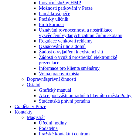
Inovační služby HMP
Možnosti parkování v Praze
Památková péče
Pražský uličník
Proti korupci
Uznávání rovnocennosti a nostrifikace
vysvědčení vydaných zahraničními školami
Regulace venkovní reklamy
Označování ulic a domů
Žádost o vyjádření k existenci sítí
Žádosti o využití prostředků elektronické
prezentace
Informace pro klienta směnárny
Volná pracovní místa
Dopravněsprávní činnosti
Ostatní
Grafický manuál
Akce pod záštitou radních hlavního města Prahy
Studentská právní poradna
Co dělat v Praze
Kontakty
Magistrát
Úřední hodiny
Podatelna
Pražské kontaktní centrum