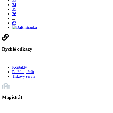
33
34
35
36
...
63
Rychlé odkazy
Kontakty
Potřebuji řešit
Tiskový servis
Magistrát