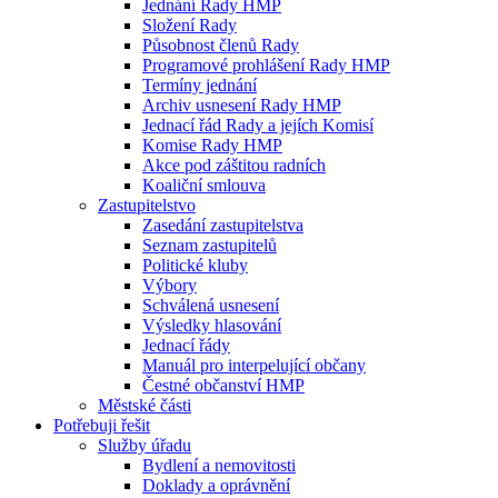
Jednání Rady HMP
Složení Rady
Působnost členů Rady
Programové prohlášení Rady HMP
Termíny jednání
Archiv usnesení Rady HMP
Jednací řád Rady a jejích Komisí
Komise Rady HMP
Akce pod záštitou radních
Koaliční smlouva
Zastupitelstvo
Zasedání zastupitelstva
Seznam zastupitelů
Politické kluby
Výbory
Schválená usnesení
Výsledky hlasování
Jednací řády
Manuál pro interpelující občany
Čestné občanství HMP
Městské části
Potřebuji řešit
Služby úřadu
Bydlení a nemovitosti
Doklady a oprávnění