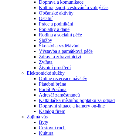
Doprava a komunikace
Kultura, sport, cestování a volný čas
Občanské aktivity
Ostatní
Práce a podnikání
Poplatky a daně
Rodina a sociální péče
Služby
Školství a vzdělávání
Výstavba a památková péče
Zdraví a zdravotnictví
Zvířata
Životní prostředí
Elektronické služby
Online rezervace návštěv
Platební brána
Portál Pražana
Adresář zaměstnanců
Kalkulačka místního poplatku za odpad
Dopravní situace a kamery on-line
Katalog firem
Zajímá vás
Byty
Cestovní ruch
Kultura