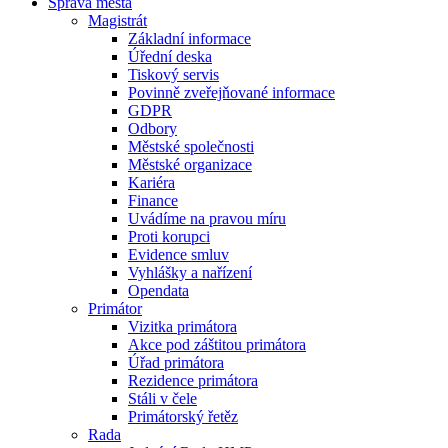
Správa města
Magistrát
Základní informace
Úřední deska
Tiskový servis
Povinně zveřejňované informace
GDPR
Odbory
Městské společnosti
Městské organizace
Kariéra
Finance
Uvádíme na pravou míru
Proti korupci
Evidence smluv
Vyhlášky a nařízení
Opendata
Primátor
Vizitka primátora
Akce pod záštitou primátora
Úřad primátora
Rezidence primátora
Stáli v čele
Primátorský řetěz
Rada