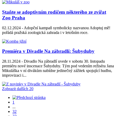
Staňte se adoptivním rodičem některého ze zvířat
Zoo Praha
02.12.2024 -
Adopční kampaň symbolicky nazvanou Adoptuj mě!
pořádá pražská zoologická zahrada i v letošním roce.
Premiéra v Divadle Na zábradlí: Šubyduby
28.11.2024 -
Divadlo Na zábradlí uvede v sobotu 30. listopadu
premiéru nové inscenace Šubyduby. Tým pod vedením režiséra Jana
Mikuláška v ní divákům nabídne jedinečný zážitek spojující hudbu,
improvizaci i...
Zobrazit dalších 20
1
...
32