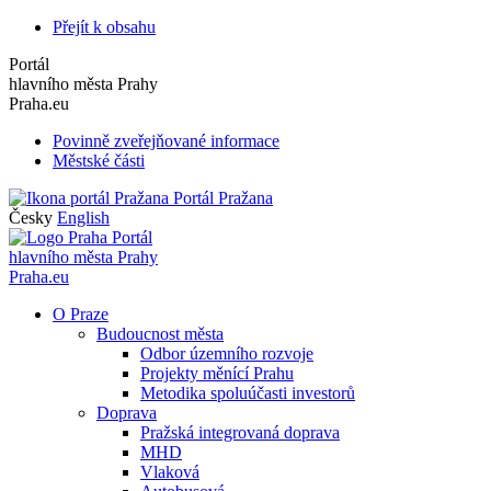
Přejít k obsahu
Portál
hlavního města Prahy
Praha.eu
Povinně zveřejňované informace
Městské části
Portál Pražana
Česky
English
Portál
hlavního města Prahy
Praha.eu
O Praze
Budoucnost města
Odbor územního rozvoje
Projekty měnící Prahu
Metodika spoluúčasti investorů
Doprava
Pražská integrovaná doprava
MHD
Vlaková