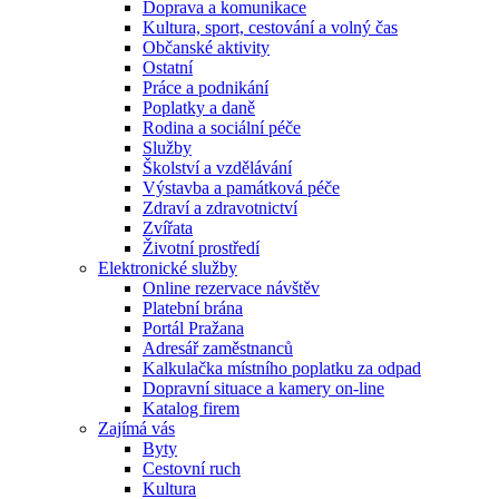
Doprava a komunikace
Kultura, sport, cestování a volný čas
Občanské aktivity
Ostatní
Práce a podnikání
Poplatky a daně
Rodina a sociální péče
Služby
Školství a vzdělávání
Výstavba a památková péče
Zdraví a zdravotnictví
Zvířata
Životní prostředí
Elektronické služby
Online rezervace návštěv
Platební brána
Portál Pražana
Adresář zaměstnanců
Kalkulačka místního poplatku za odpad
Dopravní situace a kamery on-line
Katalog firem
Zajímá vás
Byty
Cestovní ruch
Kultura