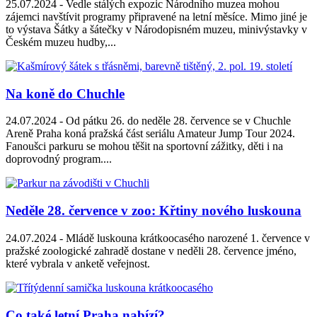
25.07.2024 -
Vedle stálých expozic Národního muzea mohou
zájemci navštívit programy připravené na letní měsíce. Mimo jiné je
to výstava Šátky a šátečky v Národopisném muzeu, minivýstavky v
Českém muzeu hudby,...
Na koně do Chuchle
24.07.2024 -
Od pátku 26. do neděle 28. července se v Chuchle
Areně Praha koná pražská část seriálu Amateur Jump Tour 2024.
Fanoušci parkuru se mohou těšit na sportovní zážitky, děti i na
doprovodný program....
Neděle 28. července v zoo: Křtiny nového luskouna
24.07.2024 -
Mládě luskouna krátkoocasého narozené 1. července v
pražské zoologické zahradě dostane v neděli 28. července jméno,
které vybrala v anketě veřejnost.
Co také letní Praha nabízí?