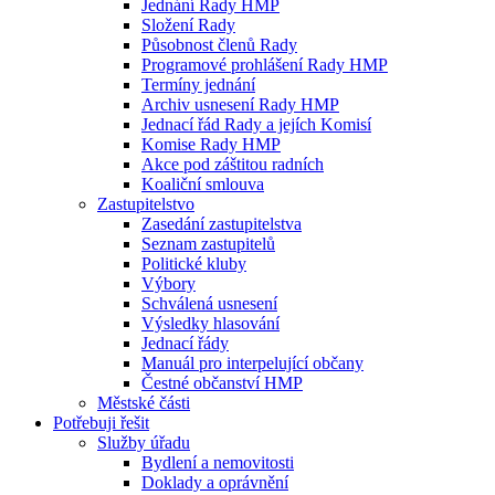
Jednání Rady HMP
Složení Rady
Působnost členů Rady
Programové prohlášení Rady HMP
Termíny jednání
Archiv usnesení Rady HMP
Jednací řád Rady a jejích Komisí
Komise Rady HMP
Akce pod záštitou radních
Koaliční smlouva
Zastupitelstvo
Zasedání zastupitelstva
Seznam zastupitelů
Politické kluby
Výbory
Schválená usnesení
Výsledky hlasování
Jednací řády
Manuál pro interpelující občany
Čestné občanství HMP
Městské části
Potřebuji řešit
Služby úřadu
Bydlení a nemovitosti
Doklady a oprávnění