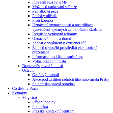
Inovační služby HMP
Možnosti parkování v Praze
Památková péče
Pražský uličník
Proti korupci
Uznávání rovnocennosti a nostrifikace
vysvědčení vydaných zahraničními školami
Regulace venkovní reklamy
Označování ulic a domů
Žádost o vyjádření k existenci sítí
Žádosti o využití prostředků elektronické
prezentace
Informace pro klienta směnárny
Volná pracovní místa
Dopravněsprávní činnosti
Ostatní
Grafický manuál
Akce pod záštitou radních hlavního města Prahy
Studentská právní poradna
Co dělat v Praze
Kontakty
Magistrát
Úřední hodiny
Podatelna
Pražské kontaktní centrum