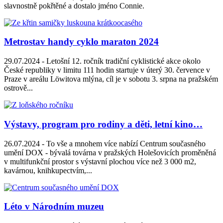
slavnostně pokřtěné a dostalo jméno Connie.
Metrostav handy cyklo maraton 2024
29.07.2024 -
Letošní 12. ročník tradiční cyklistické akce okolo
České republiky v limitu 111 hodin startuje v úterý 30. července v
Praze v areálu Löwitova mlýna, cíl je v sobotu 3. srpna na pražském
ostrově...
Výstavy, program pro rodiny a děti, letní kino…
26.07.2024 -
To vše a mnohem více nabízí Centrum současného
umění DOX - bývalá továrna v pražských Holešovicích proměněná
v multifunkční prostor s výstavní plochou více než 3 000 m2,
kavárnou, knihkupectvím,...
Léto v Národním muzeu