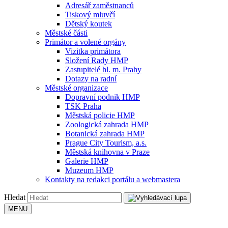
Adresář zaměstnanců
Tiskový mluvčí
Dětský koutek
Městské části
Primátor a volené orgány
Vizitka primátora
Složení Rady HMP
Zastupitelé hl. m. Prahy
Dotazy na radní
Městské organizace
Dopravní podnik HMP
TSK Praha
Městská policie HMP
Zoologická zahrada HMP
Botanická zahrada HMP
Prague City Tourism, a.s.
Městská knihovna v Praze
Galerie HMP
Muzeum HMP
Kontakty na redakci portálu a webmastera
Hledat
MENU