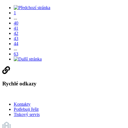
1
...
40
41
42
43
44
...
63
Rychlé odkazy
Kontakty
Potřebuji řešit
Tiskový servis