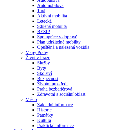
Autobusová
Automobilová
Taxi
Aktivní mobilita
Letecká
Sdílená mobilita
BESIP
Spolupráce v dopravě
Plán udržitelné mobility
Opuštěná a nalezená vozidla
Mapy Prahy
Život v Praze
Služby
Byty
Školství
Bezpečnost
Životní prostředí
Praha bezbariérová
Zdravotní a sociální oblast
Město
Základní informace
Historie
Památky
Kultura
Praktické informace