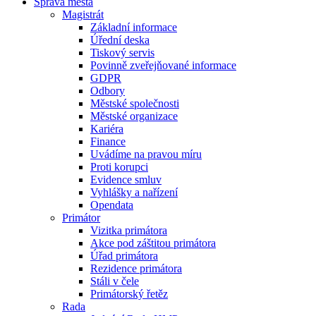
Správa města
Magistrát
Základní informace
Úřední deska
Tiskový servis
Povinně zveřejňované informace
GDPR
Odbory
Městské společnosti
Městské organizace
Kariéra
Finance
Uvádíme na pravou míru
Proti korupci
Evidence smluv
Vyhlášky a nařízení
Opendata
Primátor
Vizitka primátora
Akce pod záštitou primátora
Úřad primátora
Rezidence primátora
Stáli v čele
Primátorský řetěz
Rada