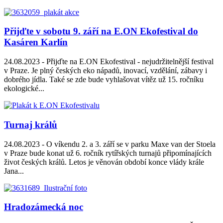
Přijďte v sobotu 9. září na E.ON Ekofestival do
Kasáren Karlín
24.08.2023 -
Přijďte na E.ON Ekofestival - nejudržitelnější festival
v Praze. Je plný českých eko nápadů, inovací, vzdělání, zábavy i
dobrého jídla. Také se zde bude vyhlašovat vítěz už 15. ročníku
ekologické...
Turnaj králů
24.08.2023 -
O víkendu 2. a 3. září se v parku Maxe van der Stoela
v Praze bude konat už 6. ročník rytířských turnajů připomínajících
život českých králů. Letos je věnován období konce vlády krále
Jana...
Hradozámecká noc