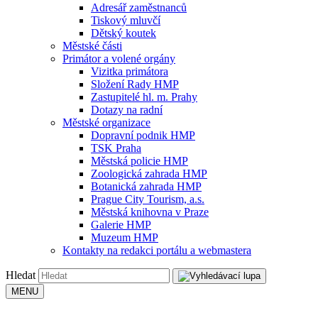
Adresář zaměstnanců
Tiskový mluvčí
Dětský koutek
Městské části
Primátor a volené orgány
Vizitka primátora
Složení Rady HMP
Zastupitelé hl. m. Prahy
Dotazy na radní
Městské organizace
Dopravní podnik HMP
TSK Praha
Městská policie HMP
Zoologická zahrada HMP
Botanická zahrada HMP
Prague City Tourism, a.s.
Městská knihovna v Praze
Galerie HMP
Muzeum HMP
Kontakty na redakci portálu a webmastera
Hledat
MENU