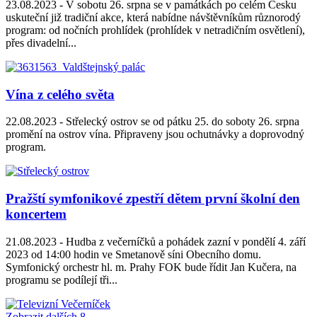
23.08.2023 -
V sobotu 26. srpna se v památkách po celém Česku
uskuteční již tradiční akce, která nabídne návštěvníkům různorodý
program: od nočních prohlídek (prohlídek v netradičním osvětlení),
přes divadelní...
Vína z celého světa
22.08.2023 -
Střelecký ostrov se od pátku 25. do soboty 26. srpna
promění na ostrov vína. Připraveny jsou ochutnávky a doprovodný
program.
Pražští symfonikové zpestří dětem první školní den
koncertem
21.08.2023 -
Hudba z večerníčků a pohádek zazní v pondělí 4. září
2023 od 14:00 hodin ve Smetanově síni Obecního domu.
Symfonický orchestr hl. m. Prahy FOK bude řídit Jan Kučera, na
programu se podílejí tři...
Zobrazit dalších 8