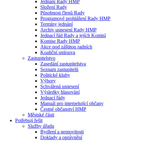
Jednání Rady HMP
Složení Rady
Působnost členů Rady
Programové prohlášení Rady HMP
Termíny jednání
Archiv usnesení Rady HMP
Jednací řád Rady a jejích Komisí
Komise Rady HMP
Akce pod záštitou radních
Koaliční smlouva
Zastupitelstvo
Zasedání zastupitelstva
Seznam zastupitelů
Politické kluby
Výbory
Schválená usnesení
Výsledky hlasování
Jednací řády
Manuál pro interpelující občany
Čestné občanství HMP
Městské části
Potřebuji řešit
Služby úřadu
Bydlení a nemovitosti
Doklady a oprávnění