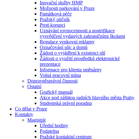
Inovační služby HMP
Možnosti parkování v Praze
Památková péče
Pražský uličník
Proti korupci
Uznávání rovnocennosti a nostrifikace
vysvědčení vydaných zahraničními školami
Regulace venkovní reklamy
Označování ulic a domů
Žádost o vyjádření k existenci sítí
Žádosti o využití prostředků elektronické
prezentace
Informace pro klienta směnárny
Volná pracovní místa
Dopravněsprávní činnosti
Ostatní
Grafický manuál
Akce pod záštitou radních hlavního města Prahy
Studentská právní poradna
Co dělat v Praze
Kontakty
Magistrát
Úřední hodiny
Podatelna
Pražské kontaktní centrum