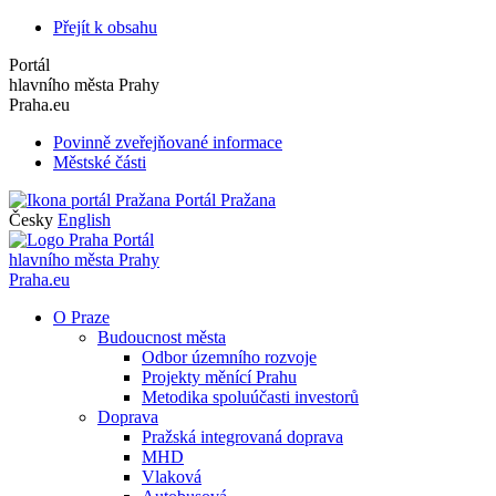
Přejít k obsahu
Portál
hlavního města Prahy
Praha.eu
Povinně zveřejňované informace
Městské části
Portál Pražana
Česky
English
Portál
hlavního města Prahy
Praha.eu
O Praze
Budoucnost města
Odbor územního rozvoje
Projekty měnící Prahu
Metodika spoluúčasti investorů
Doprava
Pražská integrovaná doprava
MHD
Vlaková