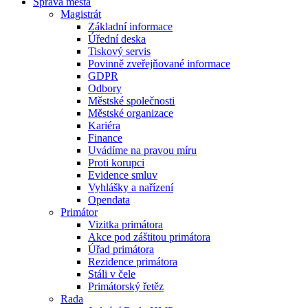
Správa města
Magistrát
Základní informace
Úřední deska
Tiskový servis
Povinně zveřejňované informace
GDPR
Odbory
Městské společnosti
Městské organizace
Kariéra
Finance
Uvádíme na pravou míru
Proti korupci
Evidence smluv
Vyhlášky a nařízení
Opendata
Primátor
Vizitka primátora
Akce pod záštitou primátora
Úřad primátora
Rezidence primátora
Stáli v čele
Primátorský řetěz
Rada