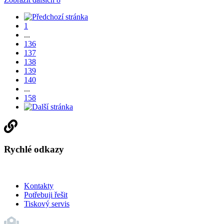
1
...
136
137
138
139
140
...
158
Rychlé odkazy
Kontakty
Potřebuji řešit
Tiskový servis