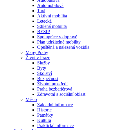
Autobusová
Automobilová
Taxi
Aktivní mobilita
Letecká
Sdílená mobilita
BESIP
Spolupráce v dopravě
Plán udržitelné mobility
Opuštěná a nalezená vozidla
Mapy Prahy
Život v Praze
Služby
Byty
Školství
Bezpečnost
Životní prostředí
Praha bezbariérová
Zdravotní a sociální oblast
Město
Základní informace
Historie
Památky
Kultura
Praktické informace