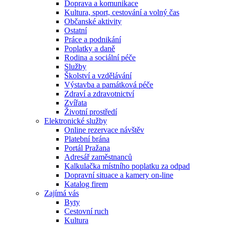
Doprava a komunikace
Kultura, sport, cestování a volný čas
Občanské aktivity
Ostatní
Práce a podnikání
Poplatky a daně
Rodina a sociální péče
Služby
Školství a vzdělávání
Výstavba a památková péče
Zdraví a zdravotnictví
Zvířata
Životní prostředí
Elektronické služby
Online rezervace návštěv
Platební brána
Portál Pražana
Adresář zaměstnanců
Kalkulačka místního poplatku za odpad
Dopravní situace a kamery on-line
Katalog firem
Zajímá vás
Byty
Cestovní ruch
Kultura