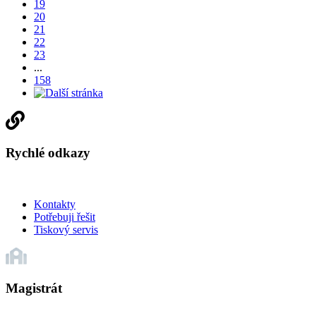
19
20
21
22
23
...
158
Rychlé odkazy
Kontakty
Potřebuji řešit
Tiskový servis
Magistrát