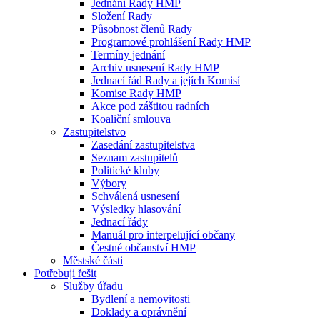
Jednání Rady HMP
Složení Rady
Působnost členů Rady
Programové prohlášení Rady HMP
Termíny jednání
Archiv usnesení Rady HMP
Jednací řád Rady a jejích Komisí
Komise Rady HMP
Akce pod záštitou radních
Koaliční smlouva
Zastupitelstvo
Zasedání zastupitelstva
Seznam zastupitelů
Politické kluby
Výbory
Schválená usnesení
Výsledky hlasování
Jednací řády
Manuál pro interpelující občany
Čestné občanství HMP
Městské části
Potřebuji řešit
Služby úřadu
Bydlení a nemovitosti
Doklady a oprávnění