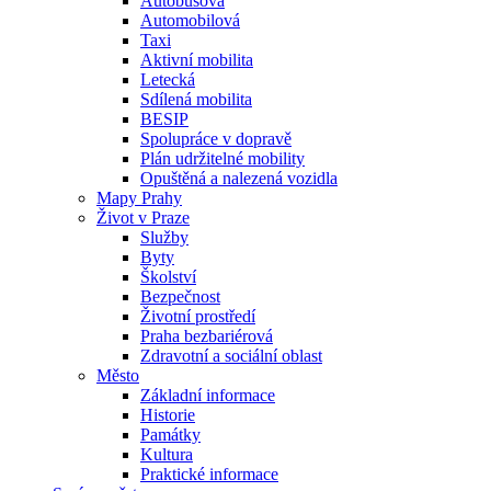
Autobusová
Automobilová
Taxi
Aktivní mobilita
Letecká
Sdílená mobilita
BESIP
Spolupráce v dopravě
Plán udržitelné mobility
Opuštěná a nalezená vozidla
Mapy Prahy
Život v Praze
Služby
Byty
Školství
Bezpečnost
Životní prostředí
Praha bezbariérová
Zdravotní a sociální oblast
Město
Základní informace
Historie
Památky
Kultura
Praktické informace