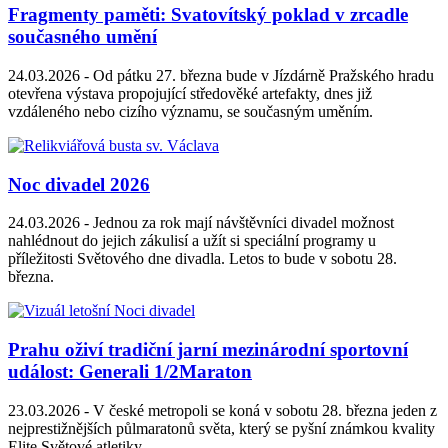
Fragmenty paměti: Svatovítský poklad v zrcadle
současného umění
24.03.2026 -
Od pátku 27. března bude v Jízdárně Pražského hradu
otevřena výstava propojující středověké artefakty, dnes již
vzdáleného nebo cizího významu, se současným uměním.
Noc divadel 2026
24.03.2026 -
Jednou za rok mají návštěvníci divadel možnost
nahlédnout do jejich zákulisí a užít si speciální programy u
příležitosti Světového dne divadla. Letos to bude v sobotu 28.
března.
Prahu oživí tradiční jarní mezinárodní sportovní
událost: Generali 1/2Maraton
23.03.2026 -
V české metropoli se koná v sobotu 28. března jeden z
nejprestižnějších půlmaratonů světa, který se pyšní známkou kvality
Elite Světové atletiky.