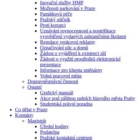
Inovační služby HMP
Možnosti parkování v Praze
Památková péče
Pražský uličník
Proti korupci
Uznávání rovnocennosti a nostrifikace
vysvědčení vydaných zahraničními školami
Regulace venkovní reklamy
Označování ulic a domů
Žádost o vyjádření k existenci sítí
Žádosti o využití prostředků elektronické
prezentace
Informace pro klienta směnárny
Volná pracovní místa
Dopravněsprávní činnosti
Ostatní
Grafický manuál
Akce pod záštitou radních hlavního města Prahy
Studentská právní poradna
Co dělat v Praze
Kontakty
Magistrát
Úřední hodiny
Podatelna
Pražské kontaktní centrum