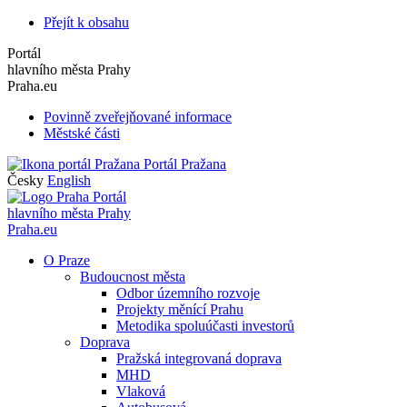
Přejít k obsahu
Portál
hlavního města Prahy
Praha.eu
Povinně zveřejňované informace
Městské části
Portál Pražana
Česky
English
Portál
hlavního města Prahy
Praha.eu
O Praze
Budoucnost města
Odbor územního rozvoje
Projekty měnící Prahu
Metodika spoluúčasti investorů
Doprava
Pražská integrovaná doprava
MHD
Vlaková