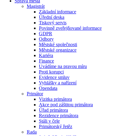
Správa města
Magistrát
Základní informace
Úřední deska
Tiskový servis
Povinně zveřejňované informace
GDPR
Odbory
Městské společnosti
Městské organizace
Kariéra
Finance
Uvádíme na pravou míru
Proti korupci
Evidence smluv
Vyhlášky a nařízení
Opendata
Primátor
Vizitka primátora
Akce pod záštitou primátora
Úřad primátora
Rezidence primátora
Stáli v čele
Primátorský řetěz
Rada