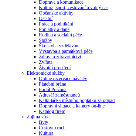
Doprava a komunikace
Kultura, sport, cestování a volný čas
Občanské aktivity
Ostatní
Práce a podnikání
Poplatky a daně
Rodina a sociální péče
Služby
Školství a vzdělávání
Výstavba a památková péče
Zdraví a zdravotnictví
Zvířata
Životní prostředí
Elektronické služby
Online rezervace návštěv
Platební brána
Portál Pražana
Adresář zaměstnanců
Kalkulačka místního poplatku za odpad
Dopravní situace a kamery on-line
Katalog firem
Zajímá vás
Byty
Cestovní ruch
Kultura