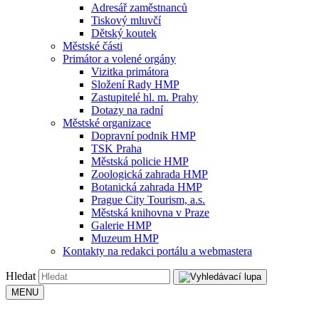
Adresář zaměstnanců
Tiskový mluvčí
Dětský koutek
Městské části
Primátor a volené orgány
Vizitka primátora
Složení Rady HMP
Zastupitelé hl. m. Prahy
Dotazy na radní
Městské organizace
Dopravní podnik HMP
TSK Praha
Městská policie HMP
Zoologická zahrada HMP
Botanická zahrada HMP
Prague City Tourism, a.s.
Městská knihovna v Praze
Galerie HMP
Muzeum HMP
Kontakty na redakci portálu a webmastera
Hledat
MENU