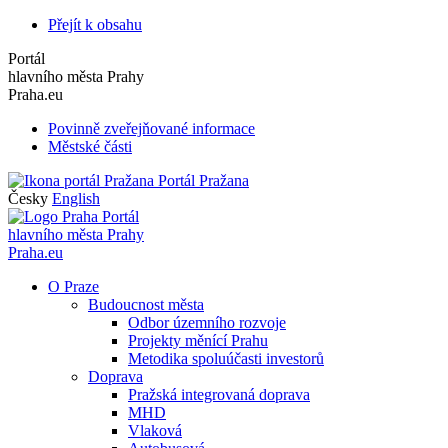
Přejít k obsahu
Portál
hlavního města Prahy
Praha.eu
Povinně zveřejňované informace
Městské části
Portál Pražana
Česky
English
Portál
hlavního města Prahy
Praha.eu
O Praze
Budoucnost města
Odbor územního rozvoje
Projekty měnící Prahu
Metodika spoluúčasti investorů
Doprava
Pražská integrovaná doprava
MHD
Vlaková