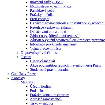
Inovační služby HMP
Možnosti parkování v Praze
Památková péče
Pražský uličník
Proti korupci
Uznávání rovnocennosti a nostrifikace vysvědčen
Regulace venkovní reklamy
Označování ulic a domů
Žádost o vyjádření k existenci sítí
Žádosti o využití prostředků elektronické prezenta
Informace pro klienta směnárny
Volná pracovní místa
Dopravněsprávní činnosti
Ostatní
Grafický manuál
Akce pod záštitou radních hlavního města Prahy
Studentská právní poradna
Co dělat v Praze
Kontakty
Magistrát
Úřední hodiny
Podatelna
Pražské kontaktní centrum
Adresář zaměstnanců
Tiskový mluvčí