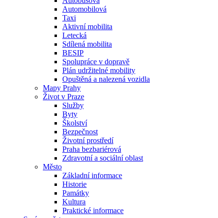
Autobusová
Automobilová
Taxi
Aktivní mobilita
Letecká
Sdílená mobilita
BESIP
Spolupráce v dopravě
Plán udržitelné mobility
Opuštěná a nalezená vozidla
Mapy Prahy
Život v Praze
Služby
Byty
Školství
Bezpečnost
Životní prostředí
Praha bezbariérová
Zdravotní a sociální oblast
Město
Základní informace
Historie
Památky
Kultura
Praktické informace