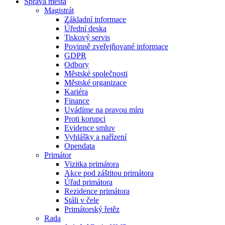
Správa města
Magistrát
Základní informace
Úřední deska
Tiskový servis
Povinně zveřejňované informace
GDPR
Odbory
Městské společnosti
Městské organizace
Kariéra
Finance
Uvádíme na pravou míru
Proti korupci
Evidence smluv
Vyhlášky a nařízení
Opendata
Primátor
Vizitka primátora
Akce pod záštitou primátora
Úřad primátora
Rezidence primátora
Stáli v čele
Primátorský řetěz
Rada