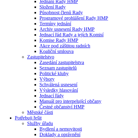
Jednání Rady HMP
Složení Rady
Působnost členů Rady
Programové prohlášení Rady HMP
Termíny jednání
Archiv usnesení Rady HMP
Jednací řád Rady a jejích Komisí
Komise Rady HMP
Akce pod záštitou radních
Koaliční smlouva
Zastupitelstvo
Zasedání zastupitelstva
Seznam zastupitelů
Politické kluby
Výbory
Schválená usnesení
Výsledky hlasování
Jednací řády
Manuál pro interpelující občany
Čestné občanství HMP
Městské části
Potřebuji řešit
Služby úřadu
Bydlení a nemovitosti
Doklady a oprávnění