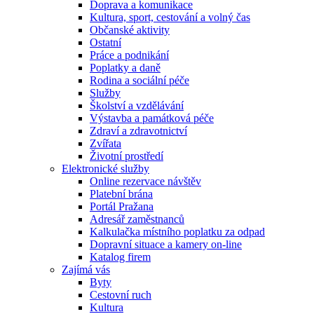
Doprava a komunikace
Kultura, sport, cestování a volný čas
Občanské aktivity
Ostatní
Práce a podnikání
Poplatky a daně
Rodina a sociální péče
Služby
Školství a vzdělávání
Výstavba a památková péče
Zdraví a zdravotnictví
Zvířata
Životní prostředí
Elektronické služby
Online rezervace návštěv
Platební brána
Portál Pražana
Adresář zaměstnanců
Kalkulačka místního poplatku za odpad
Dopravní situace a kamery on-line
Katalog firem
Zajímá vás
Byty
Cestovní ruch
Kultura