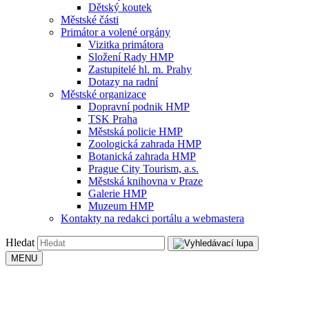
Dětský koutek
Městské části
Primátor a volené orgány
Vizitka primátora
Složení Rady HMP
Zastupitelé hl. m. Prahy
Dotazy na radní
Městské organizace
Dopravní podnik HMP
TSK Praha
Městská policie HMP
Zoologická zahrada HMP
Botanická zahrada HMP
Prague City Tourism, a.s.
Městská knihovna v Praze
Galerie HMP
Muzeum HMP
Kontakty na redakci portálu a webmastera
Hledat
MENU