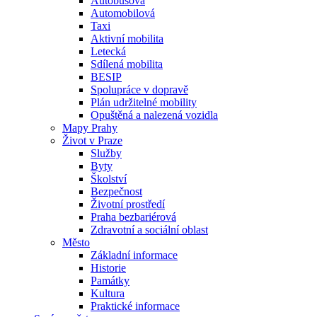
Autobusová
Automobilová
Taxi
Aktivní mobilita
Letecká
Sdílená mobilita
BESIP
Spolupráce v dopravě
Plán udržitelné mobility
Opuštěná a nalezená vozidla
Mapy Prahy
Život v Praze
Služby
Byty
Školství
Bezpečnost
Životní prostředí
Praha bezbariérová
Zdravotní a sociální oblast
Město
Základní informace
Historie
Památky
Kultura
Praktické informace