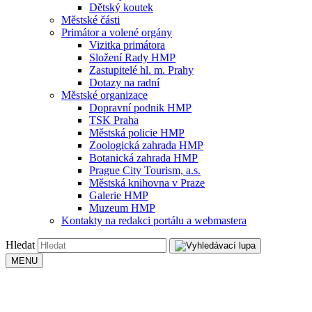
Dětský koutek
Městské části
Primátor a volené orgány
Vizitka primátora
Složení Rady HMP
Zastupitelé hl. m. Prahy
Dotazy na radní
Městské organizace
Dopravní podnik HMP
TSK Praha
Městská policie HMP
Zoologická zahrada HMP
Botanická zahrada HMP
Prague City Tourism, a.s.
Městská knihovna v Praze
Galerie HMP
Muzeum HMP
Kontakty na redakci portálu a webmastera
Hledat
MENU