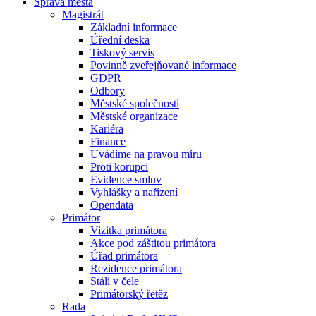
Správa města
Magistrát
Základní informace
Úřední deska
Tiskový servis
Povinně zveřejňované informace
GDPR
Odbory
Městské společnosti
Městské organizace
Kariéra
Finance
Uvádíme na pravou míru
Proti korupci
Evidence smluv
Vyhlášky a nařízení
Opendata
Primátor
Vizitka primátora
Akce pod záštitou primátora
Úřad primátora
Rezidence primátora
Stáli v čele
Primátorský řetěz
Rada