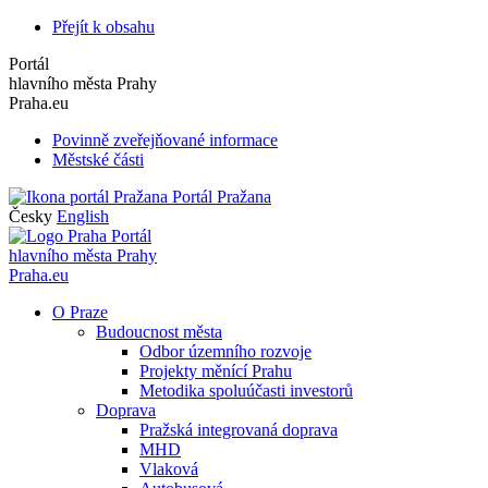
Přejít k obsahu
Portál
hlavního města Prahy
Praha.eu
Povinně zveřejňované informace
Městské části
Portál Pražana
Česky
English
Portál
hlavního města Prahy
Praha.eu
O Praze
Budoucnost města
Odbor územního rozvoje
Projekty měnící Prahu
Metodika spoluúčasti investorů
Doprava
Pražská integrovaná doprava
MHD
Vlaková