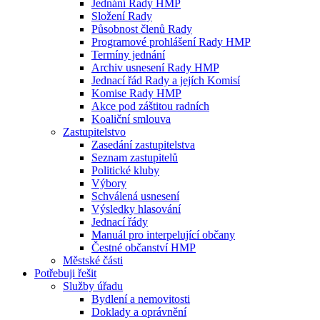
Jednání Rady HMP
Složení Rady
Působnost členů Rady
Programové prohlášení Rady HMP
Termíny jednání
Archiv usnesení Rady HMP
Jednací řád Rady a jejích Komisí
Komise Rady HMP
Akce pod záštitou radních
Koaliční smlouva
Zastupitelstvo
Zasedání zastupitelstva
Seznam zastupitelů
Politické kluby
Výbory
Schválená usnesení
Výsledky hlasování
Jednací řády
Manuál pro interpelující občany
Čestné občanství HMP
Městské části
Potřebuji řešit
Služby úřadu
Bydlení a nemovitosti
Doklady a oprávnění