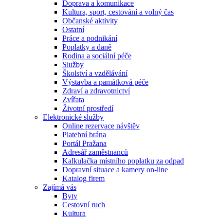
Doprava a komunikace
Kultura, sport, cestování a volný čas
Občanské aktivity
Ostatní
Práce a podnikání
Poplatky a daně
Rodina a sociální péče
Služby
Školství a vzdělávání
Výstavba a památková péče
Zdraví a zdravotnictví
Zvířata
Životní prostředí
Elektronické služby
Online rezervace návštěv
Platební brána
Portál Pražana
Adresář zaměstnanců
Kalkulačka místního poplatku za odpad
Dopravní situace a kamery on-line
Katalog firem
Zajímá vás
Byty
Cestovní ruch
Kultura