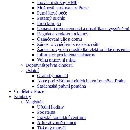
Inovační služby HMP
Možnosti parkování v Praze
Památková péče
Pražský uličník
Proti korupci
Uznávání rovnocennosti a nostrifikace vysvědčen
Regulace venkovní reklamy
Označování ulic a domů
Žádost o vyjádření k existenci sítí
Žádosti o využití prostředků elektronické prezenta
Informace pro klienta směnárny
Volná pracovní místa
Dopravněsprávní činnosti
Ostatní
Grafický manuál
Akce pod záštitou radních hlavního města Prahy
Studentská právní poradna
Co dělat v Praze
Kontakty
Magistrát
Úřední hodiny
Podatelna
Pražské kontaktní centrum
Adresář zaměstnanců
Tiskový mluvčí