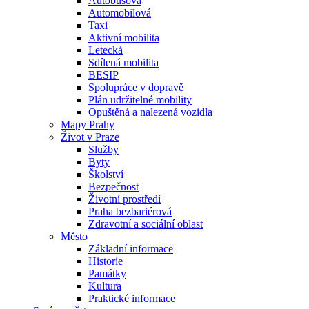
Autobusová
Automobilová
Taxi
Aktivní mobilita
Letecká
Sdílená mobilita
BESIP
Spolupráce v dopravě
Plán udržitelné mobility
Opuštěná a nalezená vozidla
Mapy Prahy
Život v Praze
Služby
Byty
Školství
Bezpečnost
Životní prostředí
Praha bezbariérová
Zdravotní a sociální oblast
Město
Základní informace
Historie
Památky
Kultura
Praktické informace