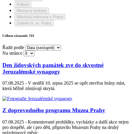
Kultura
Muzea a výstavy
Městská knihovna v Praze
Galerie hl. m. Prahy
Celkem záznamů:
541
Řadit podle
Na stránce
Den židovských památek zve do skvostné
Jeruzalémské synagogy
07.08.2025 -
V neděli 10. srpna 2025 se opět otevřou brány míst,
která běžně zůstávají skrytá.
Z doprovodného programu Muzea Prahy
07.08.2025 -
Komentované prohlídky, vycházky a další akce nejen
pro dospělé, ale i pro děti, připravilo Muzeum Prahy na druhý
prázdninový měsíc.