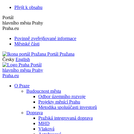
Přejít k obsahu
Portál
hlavního města Prahy
Praha.eu
Povinně zveřejňované informace
Městské části
Portál Pražana
Česky
English
Portál
hlavního města Prahy
Praha.eu
O Praze
Budoucnost města
Odbor územního rozvoje
Projekty měnící Prahu
Metodika spoluúčasti investorů
Doprava
Pražská integrovaná doprava
MHD
Vlaková