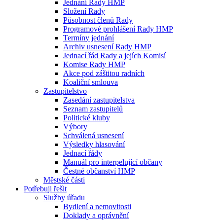
Jednání Rady HMP
Složení Rady
Působnost členů Rady
Programové prohlášení Rady HMP
Termíny jednání
Archiv usnesení Rady HMP
Jednací řád Rady a jejích Komisí
Komise Rady HMP
Akce pod záštitou radních
Koaliční smlouva
Zastupitelstvo
Zasedání zastupitelstva
Seznam zastupitelů
Politické kluby
Výbory
Schválená usnesení
Výsledky hlasování
Jednací řády
Manuál pro interpelující občany
Čestné občanství HMP
Městské části
Potřebuji řešit
Služby úřadu
Bydlení a nemovitosti
Doklady a oprávnění