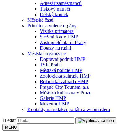
Adresář zaměstnanců
Tiskový mluvčí
Dětský koutek
Městské části
Primátor a volené orgány
Vizitka primátora
Složení Rady HMP
Zastupitelé hl. m. Prahy
Dotazy na radní
Městské organizace
Dopravní podnik HMP
TSK Praha
Městská policie HMP
Zoologická zahrada HMP
Botanická zahrada HMP
Prague City Tourism, a.s.
Městská knihovna v Praze
Galerie HMP
Muzeum HMP
Kontakty na redakci portálu a webmastera
Hledat
MENU