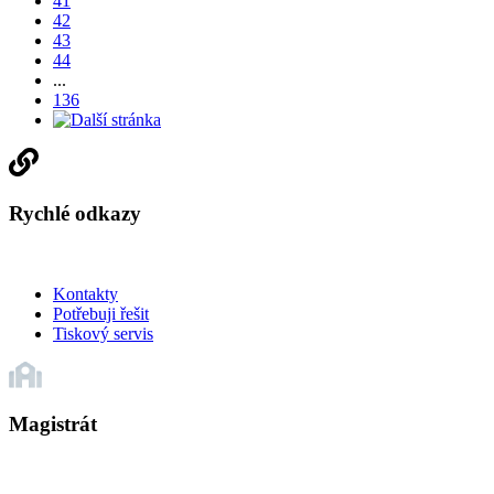
41
42
43
44
...
136
Rychlé odkazy
Kontakty
Potřebuji řešit
Tiskový servis
Magistrát