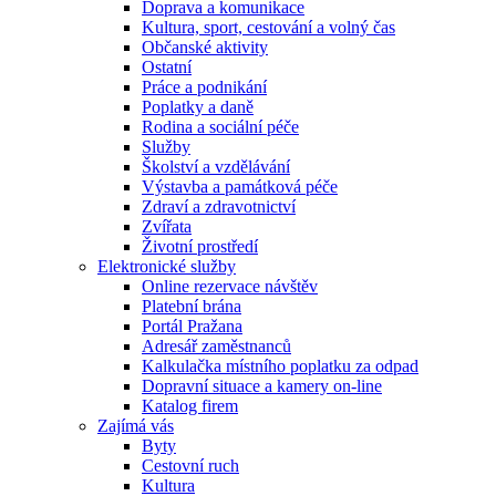
Doprava a komunikace
Kultura, sport, cestování a volný čas
Občanské aktivity
Ostatní
Práce a podnikání
Poplatky a daně
Rodina a sociální péče
Služby
Školství a vzdělávání
Výstavba a památková péče
Zdraví a zdravotnictví
Zvířata
Životní prostředí
Elektronické služby
Online rezervace návštěv
Platební brána
Portál Pražana
Adresář zaměstnanců
Kalkulačka místního poplatku za odpad
Dopravní situace a kamery on-line
Katalog firem
Zajímá vás
Byty
Cestovní ruch
Kultura