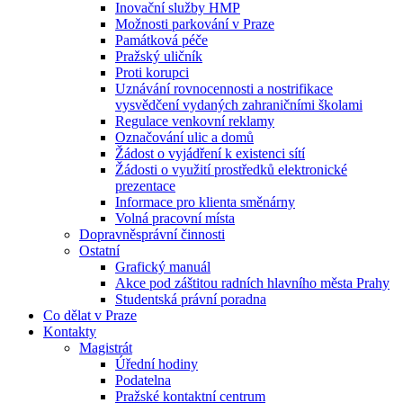
Inovační služby HMP
Možnosti parkování v Praze
Památková péče
Pražský uličník
Proti korupci
Uznávání rovnocennosti a nostrifikace
vysvědčení vydaných zahraničními školami
Regulace venkovní reklamy
Označování ulic a domů
Žádost o vyjádření k existenci sítí
Žádosti o využití prostředků elektronické
prezentace
Informace pro klienta směnárny
Volná pracovní místa
Dopravněsprávní činnosti
Ostatní
Grafický manuál
Akce pod záštitou radních hlavního města Prahy
Studentská právní poradna
Co dělat v Praze
Kontakty
Magistrát
Úřední hodiny
Podatelna
Pražské kontaktní centrum