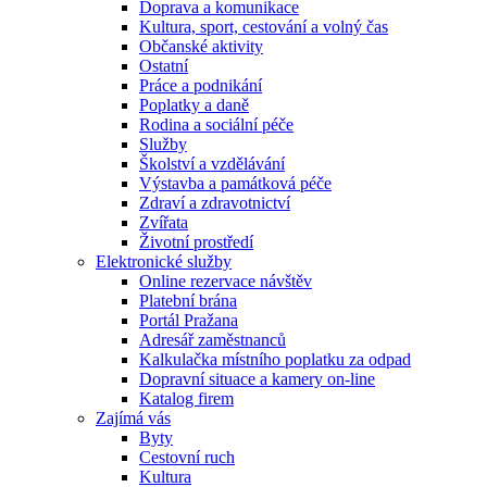
Doprava a komunikace
Kultura, sport, cestování a volný čas
Občanské aktivity
Ostatní
Práce a podnikání
Poplatky a daně
Rodina a sociální péče
Služby
Školství a vzdělávání
Výstavba a památková péče
Zdraví a zdravotnictví
Zvířata
Životní prostředí
Elektronické služby
Online rezervace návštěv
Platební brána
Portál Pražana
Adresář zaměstnanců
Kalkulačka místního poplatku za odpad
Dopravní situace a kamery on-line
Katalog firem
Zajímá vás
Byty
Cestovní ruch
Kultura