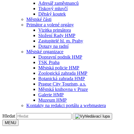
Adresář zaměstnanců
Tiskový mluvčí
Dětský koutek
Městské části
Primátor a volené orgány
Vizitka primátora
Složení Rady HMP
Zastupitelé hl. m. Prahy
Dotazy na radní
Městské organizace
Dopravní podnik HMP
TSK Praha
Městská policie HMP
Zoologická zahrada HMP
Botanická zahrada HMP
Prague City Tourism, a.s.
Městská knihovna v Praze
Galerie HMP
Muzeum HMP
Kontakty na redakci portálu a webmastera
Hledat
MENU