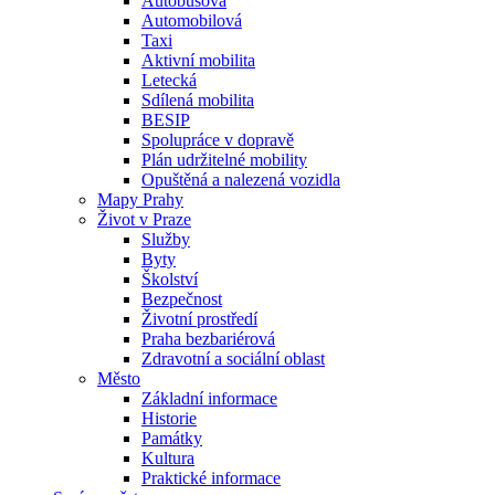
Autobusová
Automobilová
Taxi
Aktivní mobilita
Letecká
Sdílená mobilita
BESIP
Spolupráce v dopravě
Plán udržitelné mobility
Opuštěná a nalezená vozidla
Mapy Prahy
Život v Praze
Služby
Byty
Školství
Bezpečnost
Životní prostředí
Praha bezbariérová
Zdravotní a sociální oblast
Město
Základní informace
Historie
Památky
Kultura
Praktické informace