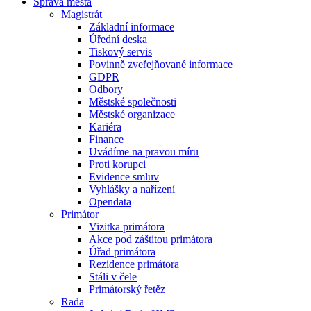
Správa města
Magistrát
Základní informace
Úřední deska
Tiskový servis
Povinně zveřejňované informace
GDPR
Odbory
Městské společnosti
Městské organizace
Kariéra
Finance
Uvádíme na pravou míru
Proti korupci
Evidence smluv
Vyhlášky a nařízení
Opendata
Primátor
Vizitka primátora
Akce pod záštitou primátora
Úřad primátora
Rezidence primátora
Stáli v čele
Primátorský řetěz
Rada