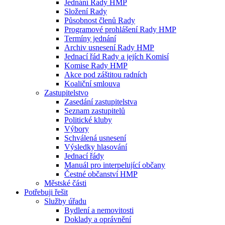
Jednání Rady HMP
Složení Rady
Působnost členů Rady
Programové prohlášení Rady HMP
Termíny jednání
Archiv usnesení Rady HMP
Jednací řád Rady a jejích Komisí
Komise Rady HMP
Akce pod záštitou radních
Koaliční smlouva
Zastupitelstvo
Zasedání zastupitelstva
Seznam zastupitelů
Politické kluby
Výbory
Schválená usnesení
Výsledky hlasování
Jednací řády
Manuál pro interpelující občany
Čestné občanství HMP
Městské části
Potřebuji řešit
Služby úřadu
Bydlení a nemovitosti
Doklady a oprávnění