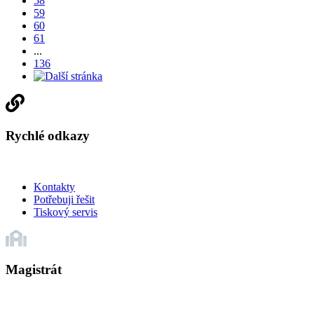
58
59
60
61
...
136
Rychlé odkazy
Kontakty
Potřebuji řešit
Tiskový servis
Magistrát