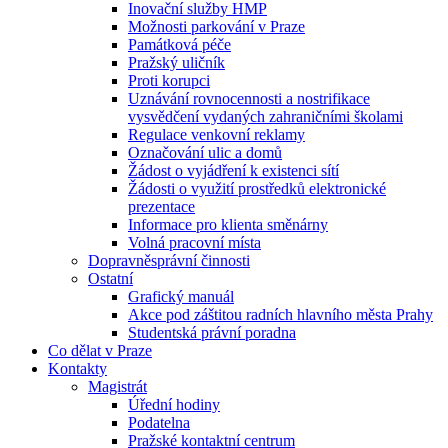
Inovační služby HMP
Možnosti parkování v Praze
Památková péče
Pražský uličník
Proti korupci
Uznávání rovnocennosti a nostrifikace
vysvědčení vydaných zahraničními školami
Regulace venkovní reklamy
Označování ulic a domů
Žádost o vyjádření k existenci sítí
Žádosti o využití prostředků elektronické
prezentace
Informace pro klienta směnárny
Volná pracovní místa
Dopravněsprávní činnosti
Ostatní
Grafický manuál
Akce pod záštitou radních hlavního města Prahy
Studentská právní poradna
Co dělat v Praze
Kontakty
Magistrát
Úřední hodiny
Podatelna
Pražské kontaktní centrum