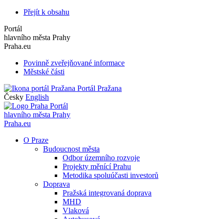
Přejít k obsahu
Portál
hlavního města Prahy
Praha.eu
Povinně zveřejňované informace
Městské části
Portál Pražana
Česky
English
Portál
hlavního města Prahy
Praha.eu
O Praze
Budoucnost města
Odbor územního rozvoje
Projekty měnící Prahu
Metodika spoluúčasti investorů
Doprava
Pražská integrovaná doprava
MHD
Vlaková