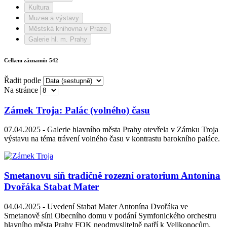
Kultura
Muzea a výstavy
Městská knihovna v Praze
Galerie hl. m. Prahy
Celkem záznamů:
542
Řadit podle
Na stránce
Zámek Troja: Palác (volného) času
07.04.2025 -
Galerie hlavního města Prahy otevřela v Zámku Troja
výstavu na téma trávení volného času v kontrastu barokního paláce.
Smetanovu síň tradičně rozezní oratorium Antonína
Dvořáka Stabat Mater
04.04.2025 -
Uvedení Stabat Mater Antonína Dvořáka ve
Smetanově síni Obecního domu v podání Symfonického orchestru
hlavního města Prahy FOK neodmyslitelně patří k Velikonocům.