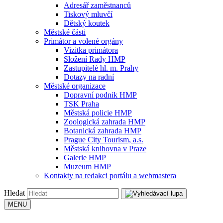
Adresář zaměstnanců
Tiskový mluvčí
Dětský koutek
Městské části
Primátor a volené orgány
Vizitka primátora
Složení Rady HMP
Zastupitelé hl. m. Prahy
Dotazy na radní
Městské organizace
Dopravní podnik HMP
TSK Praha
Městská policie HMP
Zoologická zahrada HMP
Botanická zahrada HMP
Prague City Tourism, a.s.
Městská knihovna v Praze
Galerie HMP
Muzeum HMP
Kontakty na redakci portálu a webmastera
Hledat
MENU