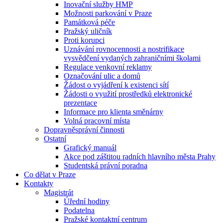
Inovační služby HMP
Možnosti parkování v Praze
Památková péče
Pražský uličník
Proti korupci
Uznávání rovnocennosti a nostrifikace
vysvědčení vydaných zahraničními školami
Regulace venkovní reklamy
Označování ulic a domů
Žádost o vyjádření k existenci sítí
Žádosti o využití prostředků elektronické
prezentace
Informace pro klienta směnárny
Volná pracovní místa
Dopravněsprávní činnosti
Ostatní
Grafický manuál
Akce pod záštitou radních hlavního města Prahy
Studentská právní poradna
Co dělat v Praze
Kontakty
Magistrát
Úřední hodiny
Podatelna
Pražské kontaktní centrum