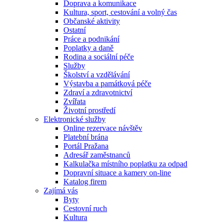
Doprava a komunikace
Kultura, sport, cestování a volný čas
Občanské aktivity
Ostatní
Práce a podnikání
Poplatky a daně
Rodina a sociální péče
Služby
Školství a vzdělávání
Výstavba a památková péče
Zdraví a zdravotnictví
Zvířata
Životní prostředí
Elektronické služby
Online rezervace návštěv
Platební brána
Portál Pražana
Adresář zaměstnanců
Kalkulačka místního poplatku za odpad
Dopravní situace a kamery on-line
Katalog firem
Zajímá vás
Byty
Cestovní ruch
Kultura