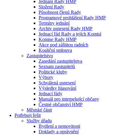
Jednání Rady HMP
Složení Rady
Působnost členů Rady
Programové prohlášení Rady HMP
Termíny jednání
Archiv usnesení Rady HMP
Jednací řád Rady a jejích Komisí
Komise Rady HMP
Akce pod záštitou radních
Koaliční smlouva
Zastupitelstvo
Zasedání zastupitelstva
Seznam zastupitelů
Politické kluby
Výbory
Schválená usnesení
Výsledky hlasování
Jednací řády
Manuál pro interpelující občany
Čestné občanství HMP
Městské části
Potřebuji řešit
Služby úřadu
Bydlení a nemovitosti
Doklady a oprávnění