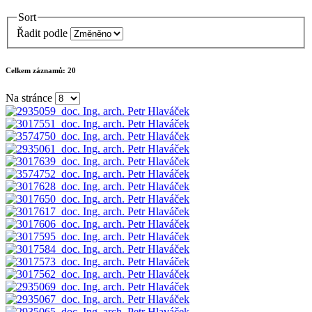
Sort
Řadit podle
Celkem záznamů:
20
Na stránce