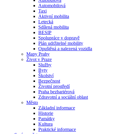
Autobusová
Automobilová
Taxi
Aktivní mobilita
Letecká
Sdílená mobilita
BESIP
Spolupráce v dopravě
Plán udržitelné mobility
Opuštěná a nalezená vozidla
Mapy Prahy
Život v Praze
Služby
Byty
Školství
Bezpečnost
Životní prostředí
Praha bezbariérová
Zdravotní a sociální oblast
Město
Základní informace
Historie
Památky
Kultura
Praktické informace