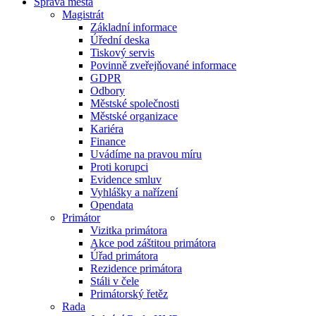
Správa města
Magistrát
Základní informace
Úřední deska
Tiskový servis
Povinně zveřejňované informace
GDPR
Odbory
Městské společnosti
Městské organizace
Kariéra
Finance
Uvádíme na pravou míru
Proti korupci
Evidence smluv
Vyhlášky a nařízení
Opendata
Primátor
Vizitka primátora
Akce pod záštitou primátora
Úřad primátora
Rezidence primátora
Stáli v čele
Primátorský řetěz
Rada