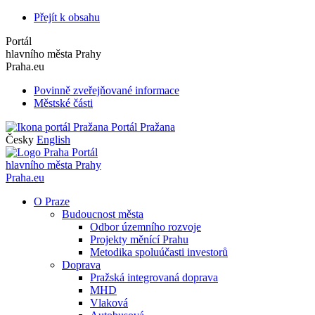
Přejít k obsahu
Portál
hlavního města Prahy
Praha.eu
Povinně zveřejňované informace
Městské části
Portál Pražana
Česky
English
Portál
hlavního města Prahy
Praha.eu
O Praze
Budoucnost města
Odbor územního rozvoje
Projekty měnící Prahu
Metodika spoluúčasti investorů
Doprava
Pražská integrovaná doprava
MHD
Vlaková