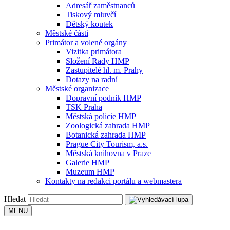
Adresář zaměstnanců
Tiskový mluvčí
Dětský koutek
Městské části
Primátor a volené orgány
Vizitka primátora
Složení Rady HMP
Zastupitelé hl. m. Prahy
Dotazy na radní
Městské organizace
Dopravní podnik HMP
TSK Praha
Městská policie HMP
Zoologická zahrada HMP
Botanická zahrada HMP
Prague City Tourism, a.s.
Městská knihovna v Praze
Galerie HMP
Muzeum HMP
Kontakty na redakci portálu a webmastera
Hledat
MENU