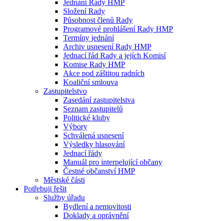
Jednání Rady HMP
Složení Rady
Působnost členů Rady
Programové prohlášení Rady HMP
Termíny jednání
Archiv usnesení Rady HMP
Jednací řád Rady a jejích Komisí
Komise Rady HMP
Akce pod záštitou radních
Koaliční smlouva
Zastupitelstvo
Zasedání zastupitelstva
Seznam zastupitelů
Politické kluby
Výbory
Schválená usnesení
Výsledky hlasování
Jednací řády
Manuál pro interpelující občany
Čestné občanství HMP
Městské části
Potřebuji řešit
Služby úřadu
Bydlení a nemovitosti
Doklady a oprávnění