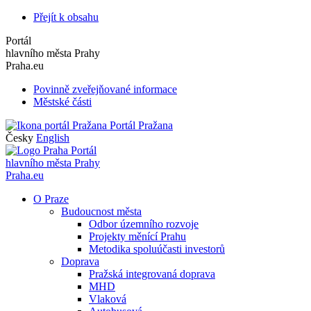
Přejít k obsahu
Portál
hlavního města Prahy
Praha.eu
Povinně zveřejňované informace
Městské části
Portál Pražana
Česky
English
Portál
hlavního města Prahy
Praha.eu
O Praze
Budoucnost města
Odbor územního rozvoje
Projekty měnící Prahu
Metodika spoluúčasti investorů
Doprava
Pražská integrovaná doprava
MHD
Vlaková