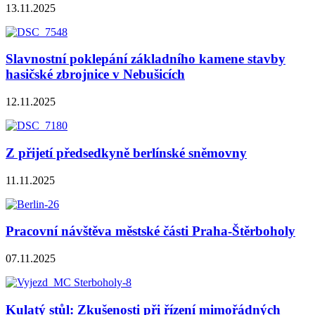
13.11.2025
Slavnostní poklepání základního kamene stavby
hasičské zbrojnice v Nebušicích
12.11.2025
Z přijetí předsedkyně berlínské sněmovny
11.11.2025
Pracovní návštěva městské části Praha-Štěrboholy
07.11.2025
Kulatý stůl: Zkušenosti při řízení mimořádných