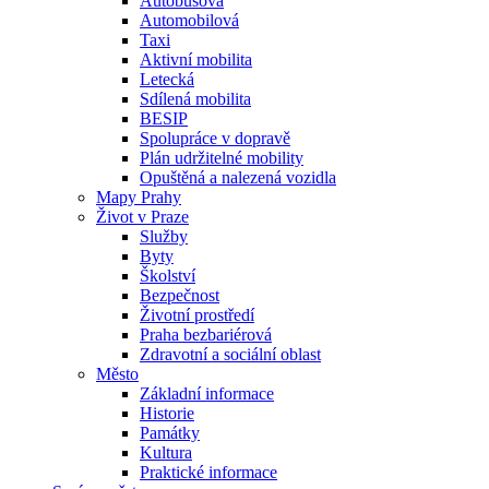
Autobusová
Automobilová
Taxi
Aktivní mobilita
Letecká
Sdílená mobilita
BESIP
Spolupráce v dopravě
Plán udržitelné mobility
Opuštěná a nalezená vozidla
Mapy Prahy
Život v Praze
Služby
Byty
Školství
Bezpečnost
Životní prostředí
Praha bezbariérová
Zdravotní a sociální oblast
Město
Základní informace
Historie
Památky
Kultura
Praktické informace