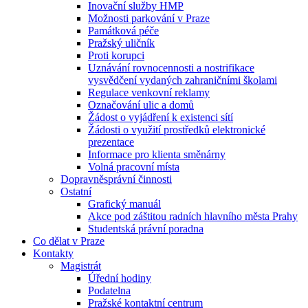
Inovační služby HMP
Možnosti parkování v Praze
Památková péče
Pražský uličník
Proti korupci
Uznávání rovnocennosti a nostrifikace
vysvědčení vydaných zahraničními školami
Regulace venkovní reklamy
Označování ulic a domů
Žádost o vyjádření k existenci sítí
Žádosti o využití prostředků elektronické
prezentace
Informace pro klienta směnárny
Volná pracovní místa
Dopravněsprávní činnosti
Ostatní
Grafický manuál
Akce pod záštitou radních hlavního města Prahy
Studentská právní poradna
Co dělat v Praze
Kontakty
Magistrát
Úřední hodiny
Podatelna
Pražské kontaktní centrum