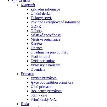
Správa města
Magistrát
Základní informace
Úřední deska
Tiskový servis
Povinně zveřejňované informace
GDPR
Odbory
Městské společnosti
Městské organizace
Kariéra
Finance
Uvádíme na pravou míru
Proti korupci
Evidence smluv
Vyhlášky a nařízení
Opendata
Primátor
Vizitka primátora
Akce pod záštitou primátora
Úřad primátora
Rezidence primátora
Stáli v čele
Primátorský řetěz
Rada