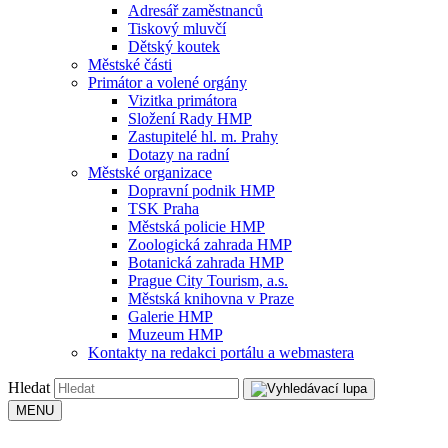
Adresář zaměstnanců
Tiskový mluvčí
Dětský koutek
Městské části
Primátor a volené orgány
Vizitka primátora
Složení Rady HMP
Zastupitelé hl. m. Prahy
Dotazy na radní
Městské organizace
Dopravní podnik HMP
TSK Praha
Městská policie HMP
Zoologická zahrada HMP
Botanická zahrada HMP
Prague City Tourism, a.s.
Městská knihovna v Praze
Galerie HMP
Muzeum HMP
Kontakty na redakci portálu a webmastera
Hledat
MENU