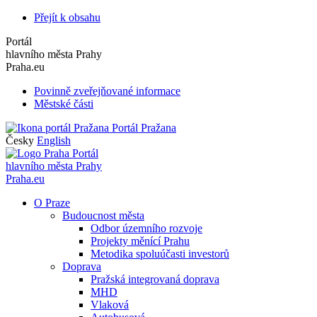
Přejít k obsahu
Portál
hlavního města Prahy
Praha.eu
Povinně zveřejňované informace
Městské části
Portál Pražana
Česky
English
Portál
hlavního města Prahy
Praha.eu
O Praze
Budoucnost města
Odbor územního rozvoje
Projekty měnící Prahu
Metodika spoluúčasti investorů
Doprava
Pražská integrovaná doprava
MHD
Vlaková