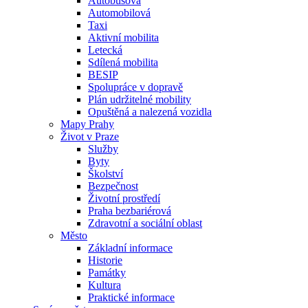
Autobusová
Automobilová
Taxi
Aktivní mobilita
Letecká
Sdílená mobilita
BESIP
Spolupráce v dopravě
Plán udržitelné mobility
Opuštěná a nalezená vozidla
Mapy Prahy
Život v Praze
Služby
Byty
Školství
Bezpečnost
Životní prostředí
Praha bezbariérová
Zdravotní a sociální oblast
Město
Základní informace
Historie
Památky
Kultura
Praktické informace