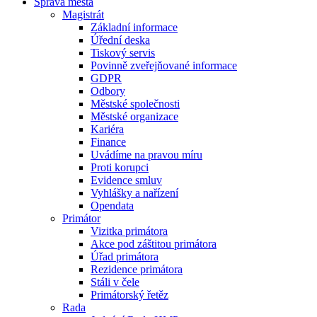
Správa města
Magistrát
Základní informace
Úřední deska
Tiskový servis
Povinně zveřejňované informace
GDPR
Odbory
Městské společnosti
Městské organizace
Kariéra
Finance
Uvádíme na pravou míru
Proti korupci
Evidence smluv
Vyhlášky a nařízení
Opendata
Primátor
Vizitka primátora
Akce pod záštitou primátora
Úřad primátora
Rezidence primátora
Stáli v čele
Primátorský řetěz
Rada