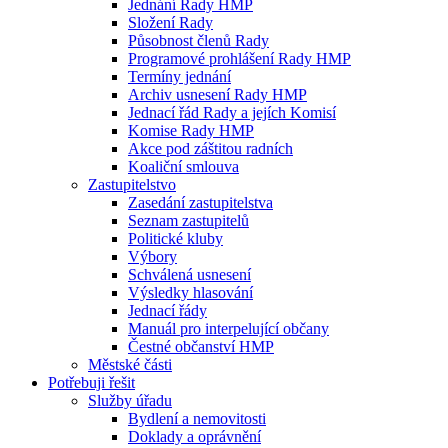
Jednání Rady HMP
Složení Rady
Působnost členů Rady
Programové prohlášení Rady HMP
Termíny jednání
Archiv usnesení Rady HMP
Jednací řád Rady a jejích Komisí
Komise Rady HMP
Akce pod záštitou radních
Koaliční smlouva
Zastupitelstvo
Zasedání zastupitelstva
Seznam zastupitelů
Politické kluby
Výbory
Schválená usnesení
Výsledky hlasování
Jednací řády
Manuál pro interpelující občany
Čestné občanství HMP
Městské části
Potřebuji řešit
Služby úřadu
Bydlení a nemovitosti
Doklady a oprávnění