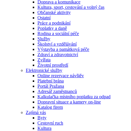
Doprava a komunikace
Kultura, sport, cestování a volný čas
Občanské aktivity
Ostatní
Práce a podnikání
Poplatky a daně
Rodina a sociální péče
Služby
Školství a vzdělávání
Výstavba a památková péče
Zdraví a zdravotnictví
Zvířata
Životní prostředí
Elektronické služby
Online rezervace návštěv
Platební brána
Portál Pražana
Adresář zaměstnanců
Kalkulačka místního poplatku za odpad
Dopravní situace a kamery on-line
Katalog firem
Zajímá vás
Byty
Cestovní ruch
Kultura