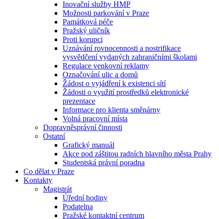
Inovační služby HMP
Možnosti parkování v Praze
Památková péče
Pražský uličník
Proti korupci
Uznávání rovnocennosti a nostrifikace
vysvědčení vydaných zahraničními školami
Regulace venkovní reklamy
Označování ulic a domů
Žádost o vyjádření k existenci sítí
Žádosti o využití prostředků elektronické
prezentace
Informace pro klienta směnárny
Volná pracovní místa
Dopravněsprávní činnosti
Ostatní
Grafický manuál
Akce pod záštitou radních hlavního města Prahy
Studentská právní poradna
Co dělat v Praze
Kontakty
Magistrát
Úřední hodiny
Podatelna
Pražské kontaktní centrum