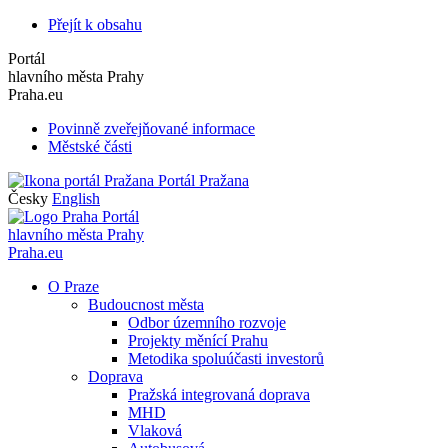
Přejít k obsahu
Portál
hlavního města Prahy
Praha.eu
Povinně zveřejňované informace
Městské části
Portál Pražana
Česky
English
Portál
hlavního města Prahy
Praha.eu
O Praze
Budoucnost města
Odbor územního rozvoje
Projekty měnící Prahu
Metodika spoluúčasti investorů
Doprava
Pražská integrovaná doprava
MHD
Vlaková