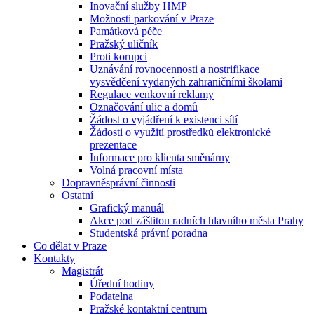
Inovační služby HMP
Možnosti parkování v Praze
Památková péče
Pražský uličník
Proti korupci
Uznávání rovnocennosti a nostrifikace
vysvědčení vydaných zahraničními školami
Regulace venkovní reklamy
Označování ulic a domů
Žádost o vyjádření k existenci sítí
Žádosti o využití prostředků elektronické
prezentace
Informace pro klienta směnárny
Volná pracovní místa
Dopravněsprávní činnosti
Ostatní
Grafický manuál
Akce pod záštitou radních hlavního města Prahy
Studentská právní poradna
Co dělat v Praze
Kontakty
Magistrát
Úřední hodiny
Podatelna
Pražské kontaktní centrum