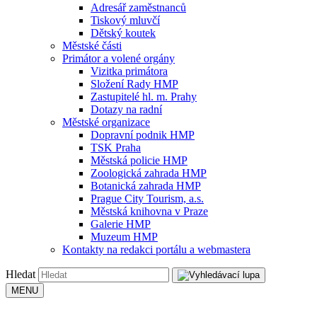
Adresář zaměstnanců
Tiskový mluvčí
Dětský koutek
Městské části
Primátor a volené orgány
Vizitka primátora
Složení Rady HMP
Zastupitelé hl. m. Prahy
Dotazy na radní
Městské organizace
Dopravní podnik HMP
TSK Praha
Městská policie HMP
Zoologická zahrada HMP
Botanická zahrada HMP
Prague City Tourism, a.s.
Městská knihovna v Praze
Galerie HMP
Muzeum HMP
Kontakty na redakci portálu a webmastera
Hledat
MENU