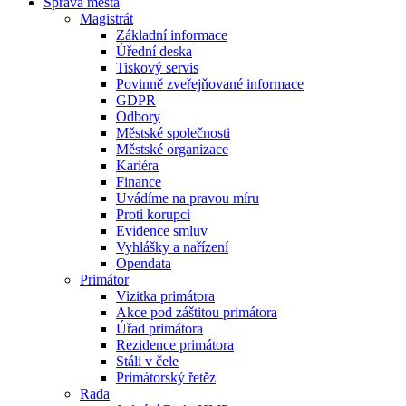
Správa města
Magistrát
Základní informace
Úřední deska
Tiskový servis
Povinně zveřejňované informace
GDPR
Odbory
Městské společnosti
Městské organizace
Kariéra
Finance
Uvádíme na pravou míru
Proti korupci
Evidence smluv
Vyhlášky a nařízení
Opendata
Primátor
Vizitka primátora
Akce pod záštitou primátora
Úřad primátora
Rezidence primátora
Stáli v čele
Primátorský řetěz
Rada