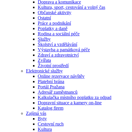
Doprava a komunikace
Kultura, sport, cestování a volný čas
Občanské aktivity
Ostatní
Práce a podnikání
Poplatky a daně
Rodina a sociální péče
Služby
Školství a vzdělávání
Výstavba a památková péče
Zdraví a zdravotnictví
Zvířata
Životní prostředí
Elektronické služby
Online rezervace návštěv
Platební brána
Portál Pražana
Adresář zaměstnanců
Kalkulačka místního poplatku za odpad
Dopravní situace a kamery on-line
Katalog firem
Zajímá vás
Byty
Cestovní ruch
Kultura