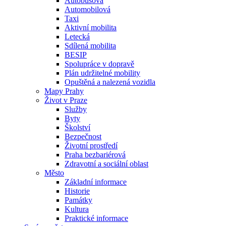
Autobusová
Automobilová
Taxi
Aktivní mobilita
Letecká
Sdílená mobilita
BESIP
Spolupráce v dopravě
Plán udržitelné mobility
Opuštěná a nalezená vozidla
Mapy Prahy
Život v Praze
Služby
Byty
Školství
Bezpečnost
Životní prostředí
Praha bezbariérová
Zdravotní a sociální oblast
Město
Základní informace
Historie
Památky
Kultura
Praktické informace