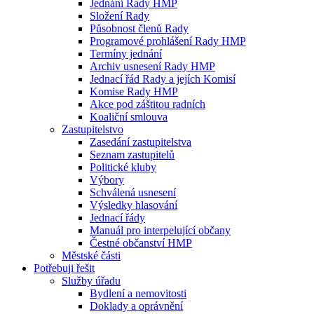
Jednání Rady HMP
Složení Rady
Působnost členů Rady
Programové prohlášení Rady HMP
Termíny jednání
Archiv usnesení Rady HMP
Jednací řád Rady a jejích Komisí
Komise Rady HMP
Akce pod záštitou radních
Koaliční smlouva
Zastupitelstvo
Zasedání zastupitelstva
Seznam zastupitelů
Politické kluby
Výbory
Schválená usnesení
Výsledky hlasování
Jednací řády
Manuál pro interpelující občany
Čestné občanství HMP
Městské části
Potřebuji řešit
Služby úřadu
Bydlení a nemovitosti
Doklady a oprávnění