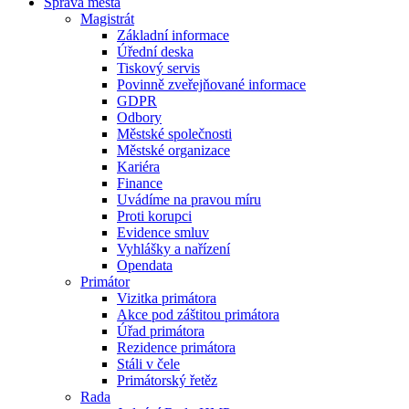
Správa města
Magistrát
Základní informace
Úřední deska
Tiskový servis
Povinně zveřejňované informace
GDPR
Odbory
Městské společnosti
Městské organizace
Kariéra
Finance
Uvádíme na pravou míru
Proti korupci
Evidence smluv
Vyhlášky a nařízení
Opendata
Primátor
Vizitka primátora
Akce pod záštitou primátora
Úřad primátora
Rezidence primátora
Stáli v čele
Primátorský řetěz
Rada