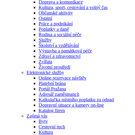
Doprava a komunikace
Kultura, sport, cestování a volný čas
Občanské aktivity
Ostatní
Práce a podnikání
Poplatky a daně
Rodina a sociální péče
Služby
Školství a vzdělávání
Výstavba a památková péče
Zdraví a zdravotnictví
Zvířata
Životní prostředí
Elektronické služby
Online rezervace návštěv
Platební brána
Portál Pražana
Adresář zaměstnanců
Kalkulačka místního poplatku za odpad
Dopravní situace a kamery on-line
Katalog firem
Zajímá vás
Byty
Cestovní ruch
Kultura