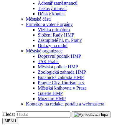
Adresář zaměstnanců
Tiskový mluvčí
Dětský koutek
Městské části
Primátor a volené orgány
Vizitka primátora
Složení Rady HMP
Zastupitelé hl. m. Prahy
Dotazy na radní
Městské organizace
Dopravní podnik HMP
TSK Praha
Městská policie HMP
Zoologická zahrada HMP
Botanická zahrada HMP
Prague City Tourism, a.s.
Městská knihovna v Praze
Galerie HMP
Muzeum HMP
Kontakty na redakci portálu a webmastera
Hledat
MENU