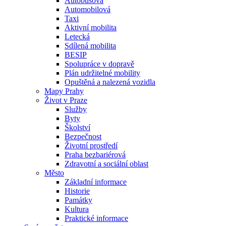
Autobusová
Automobilová
Taxi
Aktivní mobilita
Letecká
Sdílená mobilita
BESIP
Spolupráce v dopravě
Plán udržitelné mobility
Opuštěná a nalezená vozidla
Mapy Prahy
Život v Praze
Služby
Byty
Školství
Bezpečnost
Životní prostředí
Praha bezbariérová
Zdravotní a sociální oblast
Město
Základní informace
Historie
Památky
Kultura
Praktické informace