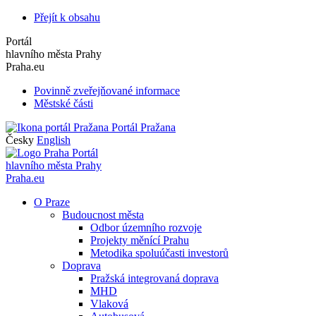
Přejít k obsahu
Portál
hlavního města Prahy
Praha.eu
Povinně zveřejňované informace
Městské části
Portál Pražana
Česky
English
Portál
hlavního města Prahy
Praha.eu
O Praze
Budoucnost města
Odbor územního rozvoje
Projekty měnící Prahu
Metodika spoluúčasti investorů
Doprava
Pražská integrovaná doprava
MHD
Vlaková