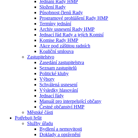
Jednání Rady HMP
Složení Rady
Působnost členů Rady
Programové prohlášení Rady HMP
Termíny jednání
Archiv usnesení Rady HMP
Jednací řád Rady a jejích Komisí
Komise Rady HMP
Akce pod záštitou radních
Koaliční smlouva
Zastupitelstvo
Zasedání zastupitelstva
Seznam zastupitelů
Politické kluby
Výbory
Schválená usnesení
Výsledky hlasování
Jednací řády
Manuál pro interpelující občany
Čestné občanství HMP
Městské části
Potřebuji řešit
Služby úřadu
Bydlení a nemovitosti
Doklady a oprávnění