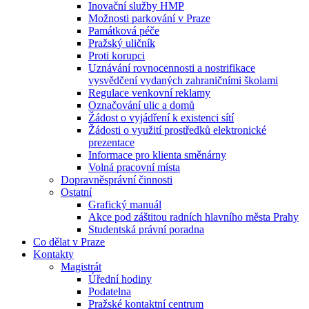
Inovační služby HMP
Možnosti parkování v Praze
Památková péče
Pražský uličník
Proti korupci
Uznávání rovnocennosti a nostrifikace
vysvědčení vydaných zahraničními školami
Regulace venkovní reklamy
Označování ulic a domů
Žádost o vyjádření k existenci sítí
Žádosti o využití prostředků elektronické
prezentace
Informace pro klienta směnárny
Volná pracovní místa
Dopravněsprávní činnosti
Ostatní
Grafický manuál
Akce pod záštitou radních hlavního města Prahy
Studentská právní poradna
Co dělat v Praze
Kontakty
Magistrát
Úřední hodiny
Podatelna
Pražské kontaktní centrum