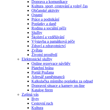
Doprava a komunikace
Kultura, sport, cestování a volný čas
Občanské aktivity
Ostatní
Práce a podnikání
Poplatky a daně
Rodina a sociální péče
Služby
Školství a vzdělávání
Výstavba a památková péče
Zdraví a zdravotnictví
Zvířata
Životní prostředí
Elektronické služby
Online rezervace návštěv
Platební brána
Portál Pražana
Adresář zaměstnanců
Kalkulačka místního poplatku za odpad
Dopravní situace a kamery on-line
Katalog firem
Zajímá vás
Byty
Cestovní ruch
Kultura