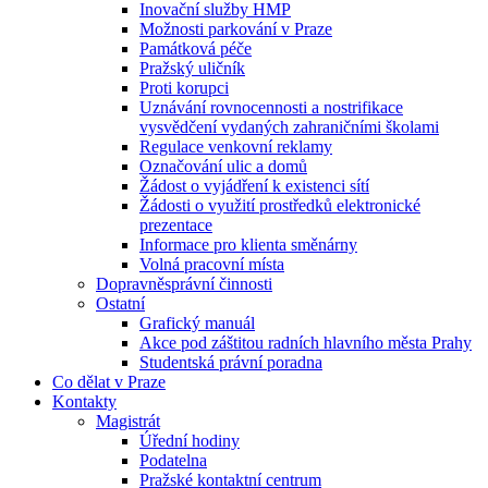
Inovační služby HMP
Možnosti parkování v Praze
Památková péče
Pražský uličník
Proti korupci
Uznávání rovnocennosti a nostrifikace
vysvědčení vydaných zahraničními školami
Regulace venkovní reklamy
Označování ulic a domů
Žádost o vyjádření k existenci sítí
Žádosti o využití prostředků elektronické
prezentace
Informace pro klienta směnárny
Volná pracovní místa
Dopravněsprávní činnosti
Ostatní
Grafický manuál
Akce pod záštitou radních hlavního města Prahy
Studentská právní poradna
Co dělat v Praze
Kontakty
Magistrát
Úřední hodiny
Podatelna
Pražské kontaktní centrum