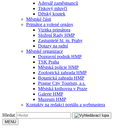
Adresář zaměstnanců
Tiskový mluvčí
Dětský koutek
Městské části
Primátor a volené orgány
Vizitka primátora
Složení Rady HMP
Zastupitelé hl. m. Prahy
Dotazy na radní
Městské organizace
Dopravní podnik HMP
TSK Praha
Městská policie HMP
Zoologická zahrada HMP
Botanická zahrada HMP
Prague City Tourism, a.s.
Městská knihovna v Praze
Galerie HMP
Muzeum HMP
Kontakty na redakci portálu a webmastera
Hledat
MENU