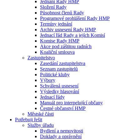
Jednání Rady HMP
Složení Rady
Působnost členů Rady
Programové prohlášení Rady HMP
Termíny jednání
Archiv usnesení Rady HMP
Jednací řád Rady a jejích Komisí
Komise Rady HMP
Akce pod záštitou radních
Koaliční smlouva
Zastupitelstvo
Zasedání zastupitelstva
Seznam zastupitelů
Politické kluby
Výbory
Schválená usnesení
Výsledky hlasování
Jednací řády
Manuál pro interpelující občany
Čestné občanství HMP
Městské části
Potřebuji řešit
Služby úřadu
Bydlení a nemovitosti
Doklady a oprávnění