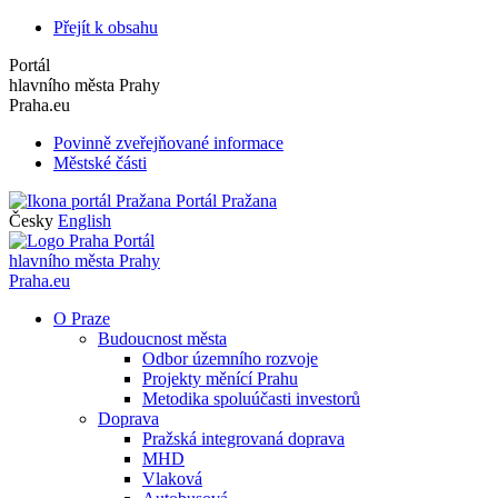
Přejít k obsahu
Portál
hlavního města Prahy
Praha.eu
Povinně zveřejňované informace
Městské části
Portál Pražana
Česky
English
Portál
hlavního města Prahy
Praha.eu
O Praze
Budoucnost města
Odbor územního rozvoje
Projekty měnící Prahu
Metodika spoluúčasti investorů
Doprava
Pražská integrovaná doprava
MHD
Vlaková