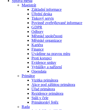
Správa města
Magistrát
Základní informace
Úřední deska
Tiskový servis
Povinně zveřejňované informace
GDPR
Odbory
Městské společnosti
Městské organizace
Kariéra
Finance
Uvádíme na pravou míru
Proti korupci
Evidence smluv
Vyhlášky a nařízení
Opendata
Primátor
Vizitka primátora
Akce pod záštitou primátora
Úřad primátora
Rezidence primátora
Stáli v čele
Primátorský řetěz
Rada