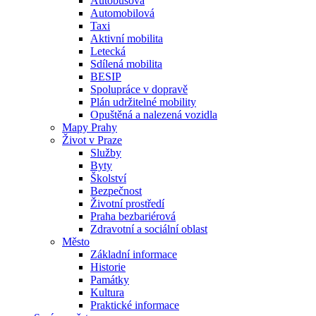
Autobusová
Automobilová
Taxi
Aktivní mobilita
Letecká
Sdílená mobilita
BESIP
Spolupráce v dopravě
Plán udržitelné mobility
Opuštěná a nalezená vozidla
Mapy Prahy
Život v Praze
Služby
Byty
Školství
Bezpečnost
Životní prostředí
Praha bezbariérová
Zdravotní a sociální oblast
Město
Základní informace
Historie
Památky
Kultura
Praktické informace