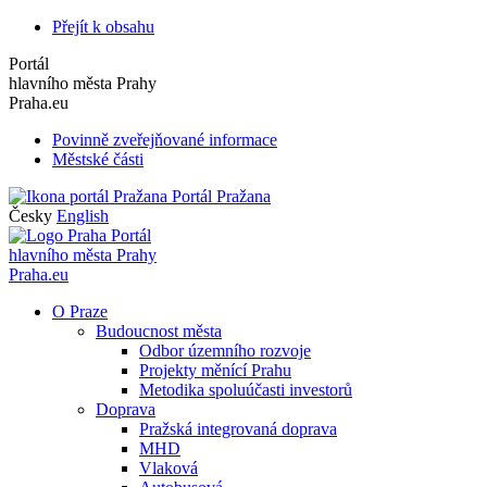
Přejít k obsahu
Portál
hlavního města Prahy
Praha.eu
Povinně zveřejňované informace
Městské části
Portál Pražana
Česky
English
Portál
hlavního města Prahy
Praha.eu
O Praze
Budoucnost města
Odbor územního rozvoje
Projekty měnící Prahu
Metodika spoluúčasti investorů
Doprava
Pražská integrovaná doprava
MHD
Vlaková