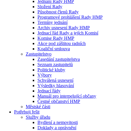
Jednání Rady HMP
Složení Rady
Působnost členů Rady
Programové prohlášení Rady HMP
Termíny jednání
Archiv usnesení Rady HMP
Jednací řád Rady a jejích Komisí
Komise Rady HMP
Akce pod záštitou radních
Koaliční smlouva
Zastupitelstvo
Zasedání zastupitelstva
Seznam zastupitelů
Politické kluby
Výbory
Schválená usnesení
Výsledky hlasování
Jednací řády
Manuál pro interpelující občany
Čestné občanství HMP
Městské části
Potřebuji řešit
Služby úřadu
Bydlení a nemovitosti
Doklady a oprávnění