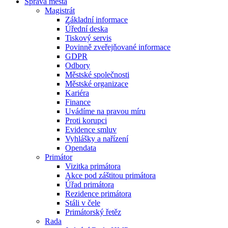
Správa města
Magistrát
Základní informace
Úřední deska
Tiskový servis
Povinně zveřejňované informace
GDPR
Odbory
Městské společnosti
Městské organizace
Kariéra
Finance
Uvádíme na pravou míru
Proti korupci
Evidence smluv
Vyhlášky a nařízení
Opendata
Primátor
Vizitka primátora
Akce pod záštitou primátora
Úřad primátora
Rezidence primátora
Stáli v čele
Primátorský řetěz
Rada