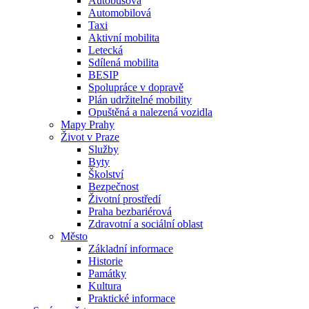
Autobusová
Automobilová
Taxi
Aktivní mobilita
Letecká
Sdílená mobilita
BESIP
Spolupráce v dopravě
Plán udržitelné mobility
Opuštěná a nalezená vozidla
Mapy Prahy
Život v Praze
Služby
Byty
Školství
Bezpečnost
Životní prostředí
Praha bezbariérová
Zdravotní a sociální oblast
Město
Základní informace
Historie
Památky
Kultura
Praktické informace