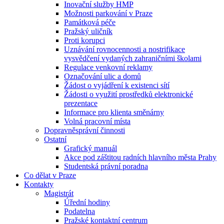
Inovační služby HMP
Možnosti parkování v Praze
Památková péče
Pražský uličník
Proti korupci
Uznávání rovnocennosti a nostrifikace
vysvědčení vydaných zahraničními školami
Regulace venkovní reklamy
Označování ulic a domů
Žádost o vyjádření k existenci sítí
Žádosti o využití prostředků elektronické
prezentace
Informace pro klienta směnárny
Volná pracovní místa
Dopravněsprávní činnosti
Ostatní
Grafický manuál
Akce pod záštitou radních hlavního města Prahy
Studentská právní poradna
Co dělat v Praze
Kontakty
Magistrát
Úřední hodiny
Podatelna
Pražské kontaktní centrum