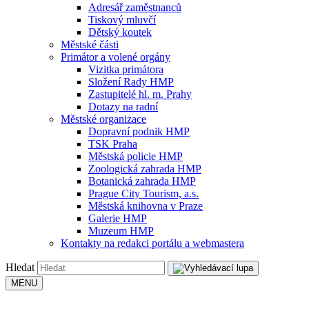
Adresář zaměstnanců
Tiskový mluvčí
Dětský koutek
Městské části
Primátor a volené orgány
Vizitka primátora
Složení Rady HMP
Zastupitelé hl. m. Prahy
Dotazy na radní
Městské organizace
Dopravní podnik HMP
TSK Praha
Městská policie HMP
Zoologická zahrada HMP
Botanická zahrada HMP
Prague City Tourism, a.s.
Městská knihovna v Praze
Galerie HMP
Muzeum HMP
Kontakty na redakci portálu a webmastera
Hledat
MENU