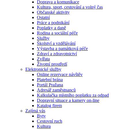
Doprava a komunikace
Kultura, sport, cestování a volný čas
Občanské aktivity
Ostatní
Práce a podnikání
Poplatky a daně
Rodina a sociální péče
Služby
Školství a vzdělávání
Výstavba a památková péče
Zdraví a zdravotnictví
Zvířata
Životní prostředí
Elektronické služby
Online rezervace návštěv
Platební brána
Portál Pražana
Adresář zaměstnanců
Kalkulačka místního poplatku za odpad
Dopravní situace a kamery on-line
Katalog firem
Zajímá vás
Byty
Cestovní ruch
Kultura