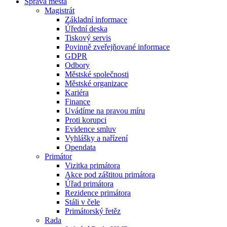
Správa města
Magistrát
Základní informace
Úřední deska
Tiskový servis
Povinně zveřejňované informace
GDPR
Odbory
Městské společnosti
Městské organizace
Kariéra
Finance
Uvádíme na pravou míru
Proti korupci
Evidence smluv
Vyhlášky a nařízení
Opendata
Primátor
Vizitka primátora
Akce pod záštitou primátora
Úřad primátora
Rezidence primátora
Stáli v čele
Primátorský řetěz
Rada