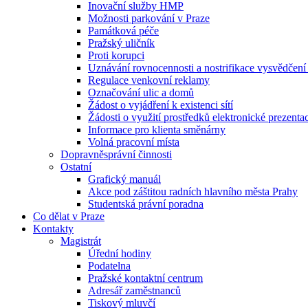
Inovační služby HMP
Možnosti parkování v Praze
Památková péče
Pražský uličník
Proti korupci
Uznávání rovnocennosti a nostrifikace vysvědčen
Regulace venkovní reklamy
Označování ulic a domů
Žádost o vyjádření k existenci sítí
Žádosti o využití prostředků elektronické prezenta
Informace pro klienta směnárny
Volná pracovní místa
Dopravněsprávní činnosti
Ostatní
Grafický manuál
Akce pod záštitou radních hlavního města Prahy
Studentská právní poradna
Co dělat v Praze
Kontakty
Magistrát
Úřední hodiny
Podatelna
Pražské kontaktní centrum
Adresář zaměstnanců
Tiskový mluvčí