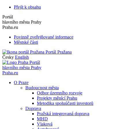
Přejít k obsahu
Portál
hlavního města Prahy
Praha.eu
Povinně zveřejňované informace
Městské části
Portál Pražana
Česky
English
Portál
hlavního města Prahy
Praha.eu
O Praze
Budoucnost města
Odbor územního rozvoje
Projekty měnící Prahu
Metodika spoluúčasti investorů
Doprava
Pražská integrovaná doprava
MHD
Vlaková