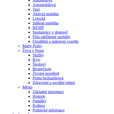
Autobusová
Automobilová
Taxi
Aktivní mobilita
Letecká
Sdílená mobilita
BESIP
Spolupráce v dopravě
Plán udržitelné mobility
Opuštěná a nalezená vozidla
Mapy Prahy
Život v Praze
Služby
Byty
Školství
Bezpečnost
Životní prostředí
Praha bezbariérová
Zdravotní a sociální oblast
Město
Základní informace
Historie
Památky
Kultura
Praktické informace