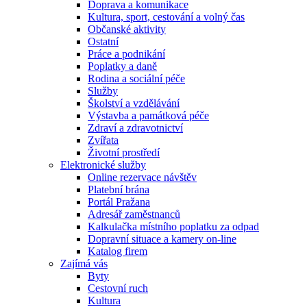
Doprava a komunikace
Kultura, sport, cestování a volný čas
Občanské aktivity
Ostatní
Práce a podnikání
Poplatky a daně
Rodina a sociální péče
Služby
Školství a vzdělávání
Výstavba a památková péče
Zdraví a zdravotnictví
Zvířata
Životní prostředí
Elektronické služby
Online rezervace návštěv
Platební brána
Portál Pražana
Adresář zaměstnanců
Kalkulačka místního poplatku za odpad
Dopravní situace a kamery on-line
Katalog firem
Zajímá vás
Byty
Cestovní ruch
Kultura