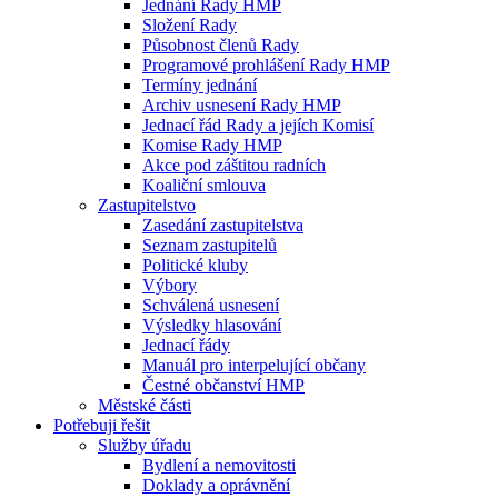
Jednání Rady HMP
Složení Rady
Působnost členů Rady
Programové prohlášení Rady HMP
Termíny jednání
Archiv usnesení Rady HMP
Jednací řád Rady a jejích Komisí
Komise Rady HMP
Akce pod záštitou radních
Koaliční smlouva
Zastupitelstvo
Zasedání zastupitelstva
Seznam zastupitelů
Politické kluby
Výbory
Schválená usnesení
Výsledky hlasování
Jednací řády
Manuál pro interpelující občany
Čestné občanství HMP
Městské části
Potřebuji řešit
Služby úřadu
Bydlení a nemovitosti
Doklady a oprávnění