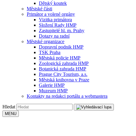
Dětský koutek
Městské části
Primátor a volené orgány
Vizitka primátora
Složení Rady HMP
Zastupitelé hl. m. Prahy
Dotazy na radní
Městské organizace
Dopravní podnik HMP
TSK Praha
Městská policie HMP
Zoologická zahrada HMP
Botanická zahrada HMP
Prague City Tourism, a.s.
Městská knihovna v Praze
Galerie HMP
Muzeum HMP
Kontakty na redakci portálu a webmastera
Hledat
MENU