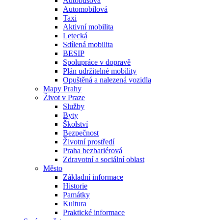
Autobusová
Automobilová
Taxi
Aktivní mobilita
Letecká
Sdílená mobilita
BESIP
Spolupráce v dopravě
Plán udržitelné mobility
Opuštěná a nalezená vozidla
Mapy Prahy
Život v Praze
Služby
Byty
Školství
Bezpečnost
Životní prostředí
Praha bezbariérová
Zdravotní a sociální oblast
Město
Základní informace
Historie
Památky
Kultura
Praktické informace