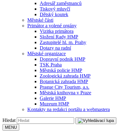
Adresář zaměstnanců
Tiskový mluvčí
Dětský koutek
Městské části
Primátor a volené orgány
Vizitka primátora
Složení Rady HMP
Zastupitelé hl. m. Prahy
Dotazy na radní
Městské organizace
Dopravní podnik HMP
TSK Praha
Městská policie HMP
Zoologická zahrada HMP
Botanická zahrada HMP
Prague City Tourism, a.s.
Městská knihovna v Praze
Galerie HMP
Muzeum HMP
Kontakty na redakci portálu a webmastera
Hledat
MENU