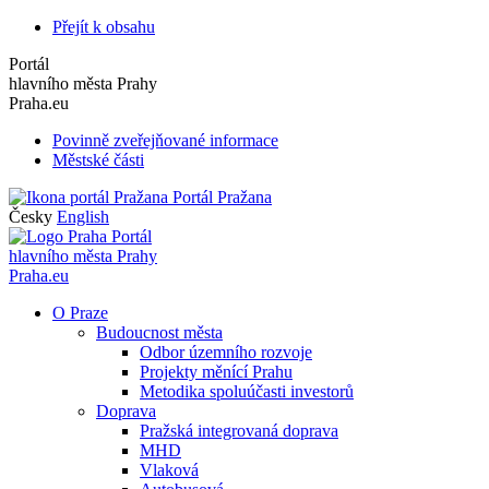
Přejít k obsahu
Portál
hlavního města Prahy
Praha.eu
Povinně zveřejňované informace
Městské části
Portál Pražana
Česky
English
Portál
hlavního města Prahy
Praha.eu
O Praze
Budoucnost města
Odbor územního rozvoje
Projekty měnící Prahu
Metodika spoluúčasti investorů
Doprava
Pražská integrovaná doprava
MHD
Vlaková