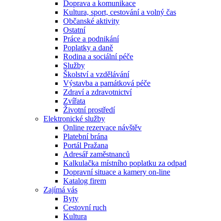
Doprava a komunikace
Kultura, sport, cestování a volný čas
Občanské aktivity
Ostatní
Práce a podnikání
Poplatky a daně
Rodina a sociální péče
Služby
Školství a vzdělávání
Výstavba a památková péče
Zdraví a zdravotnictví
Zvířata
Životní prostředí
Elektronické služby
Online rezervace návštěv
Platební brána
Portál Pražana
Adresář zaměstnanců
Kalkulačka místního poplatku za odpad
Dopravní situace a kamery on-line
Katalog firem
Zajímá vás
Byty
Cestovní ruch
Kultura