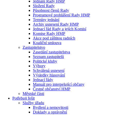
Jednání Rady HMP
Složení Rady
Působnost členů Rady
Programové prohlášení Rady HMP
Termíny jednání
Archiv usnesení Rady HMP
Jednací řád Rady a jejích Komisí
Komise Rady HMP
Akce pod záštitou radních
Koaliční smlouva
Zastupitelstvo
Zasedání zastupitelstva
Seznam zastupitelů
Politické kluby
Výbory
Schválená usnesení
Výsledky hlasování
Jednací řády
Manuál pro interpelující občany
Čestné občanství HMP
Městské části
Potřebuji řešit
Služby úřadu
Bydlení a nemovitosti
Doklady a oprávnění