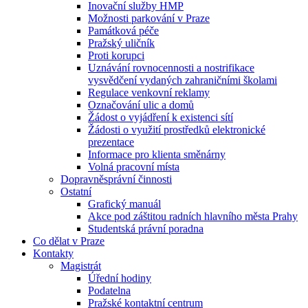
Inovační služby HMP
Možnosti parkování v Praze
Památková péče
Pražský uličník
Proti korupci
Uznávání rovnocennosti a nostrifikace
vysvědčení vydaných zahraničními školami
Regulace venkovní reklamy
Označování ulic a domů
Žádost o vyjádření k existenci sítí
Žádosti o využití prostředků elektronické
prezentace
Informace pro klienta směnárny
Volná pracovní místa
Dopravněsprávní činnosti
Ostatní
Grafický manuál
Akce pod záštitou radních hlavního města Prahy
Studentská právní poradna
Co dělat v Praze
Kontakty
Magistrát
Úřední hodiny
Podatelna
Pražské kontaktní centrum