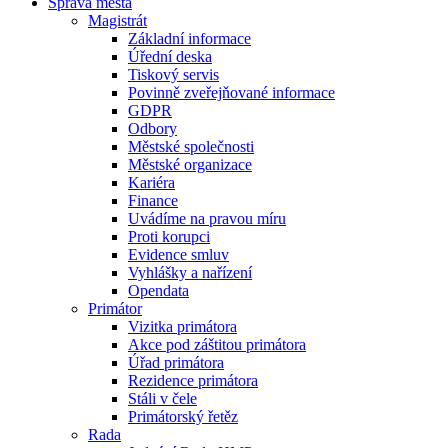
Správa města
Magistrát
Základní informace
Úřední deska
Tiskový servis
Povinně zveřejňované informace
GDPR
Odbory
Městské společnosti
Městské organizace
Kariéra
Finance
Uvádíme na pravou míru
Proti korupci
Evidence smluv
Vyhlášky a nařízení
Opendata
Primátor
Vizitka primátora
Akce pod záštitou primátora
Úřad primátora
Rezidence primátora
Stáli v čele
Primátorský řetěz
Rada