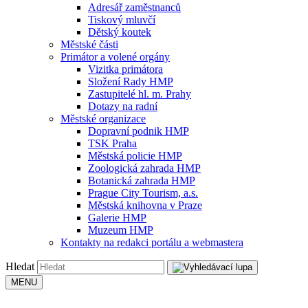
Adresář zaměstnanců
Tiskový mluvčí
Dětský koutek
Městské části
Primátor a volené orgány
Vizitka primátora
Složení Rady HMP
Zastupitelé hl. m. Prahy
Dotazy na radní
Městské organizace
Dopravní podnik HMP
TSK Praha
Městská policie HMP
Zoologická zahrada HMP
Botanická zahrada HMP
Prague City Tourism, a.s.
Městská knihovna v Praze
Galerie HMP
Muzeum HMP
Kontakty na redakci portálu a webmastera
Hledat
MENU