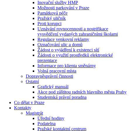
Inovační služby HMP
Možnosti parkování v Praze
Památková péče
Pražský uličník
Proti korupci
Uznávání rovnocennosti a nostrifikace
vysvědčení vydaných zahraničními školami
Regulace venkovní reklamy
Označování ulic a domů
Žádost o vyjádření k existenci sítí
Žádosti o využití prostředků elektronické
prezentace
Informace pro klienta směnárny
Volná pracovní místa
Dopravněsprávní činnosti
Ostatní
Grafický manuál
Akce pod záštitou radních hlavního města Prahy
Studentská právní poradna
Co dělat v Praze
Kontakty
Magistrát
Úřední hodiny
Podatelna
Pražské kontaktní centrum