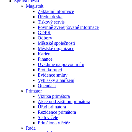
Správa města
Magistrát
Základní informace
Úřední deska
Tiskový servis
Povinně zveřejňované informace
GDPR
Odbory
Městské společnosti
Městské organizace
Kariéra
Finance
Uvádíme na pravou míru
Proti korupci
Evidence smluv
Vyhlášky a nařízení
Opendata
Primátor
Vizitka primátora
Akce pod záštitou primátora
Úřad primátora
Rezidence primátora
Stáli v čele
Primátorský řetěz
Rada