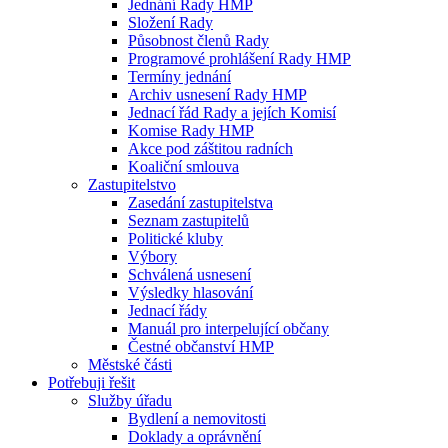
Jednání Rady HMP
Složení Rady
Působnost členů Rady
Programové prohlášení Rady HMP
Termíny jednání
Archiv usnesení Rady HMP
Jednací řád Rady a jejích Komisí
Komise Rady HMP
Akce pod záštitou radních
Koaliční smlouva
Zastupitelstvo
Zasedání zastupitelstva
Seznam zastupitelů
Politické kluby
Výbory
Schválená usnesení
Výsledky hlasování
Jednací řády
Manuál pro interpelující občany
Čestné občanství HMP
Městské části
Potřebuji řešit
Služby úřadu
Bydlení a nemovitosti
Doklady a oprávnění