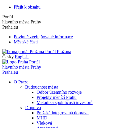
Přejít k obsahu
Portál
hlavního města Prahy
Praha.eu
Povinně zveřejňované informace
Městské části
Portál Pražana
Česky
English
Portál
hlavního města Prahy
Praha.eu
O Praze
Budoucnost města
Odbor územního rozvoje
Projekty měnící Prahu
Metodika spoluúčasti investorů
Doprava
Pražská integrovaná doprava
MHD
Vlaková