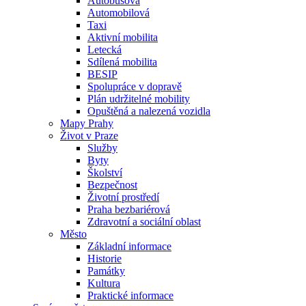
Autobusová
Automobilová
Taxi
Aktivní mobilita
Letecká
Sdílená mobilita
BESIP
Spolupráce v dopravě
Plán udržitelné mobility
Opuštěná a nalezená vozidla
Mapy Prahy
Život v Praze
Služby
Byty
Školství
Bezpečnost
Životní prostředí
Praha bezbariérová
Zdravotní a sociální oblast
Město
Základní informace
Historie
Památky
Kultura
Praktické informace