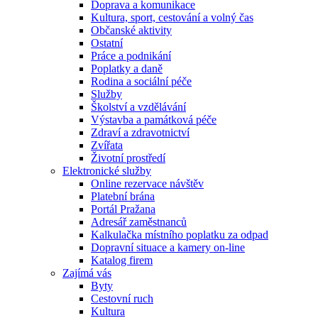
Doprava a komunikace
Kultura, sport, cestování a volný čas
Občanské aktivity
Ostatní
Práce a podnikání
Poplatky a daně
Rodina a sociální péče
Služby
Školství a vzdělávání
Výstavba a památková péče
Zdraví a zdravotnictví
Zvířata
Životní prostředí
Elektronické služby
Online rezervace návštěv
Platební brána
Portál Pražana
Adresář zaměstnanců
Kalkulačka místního poplatku za odpad
Dopravní situace a kamery on-line
Katalog firem
Zajímá vás
Byty
Cestovní ruch
Kultura