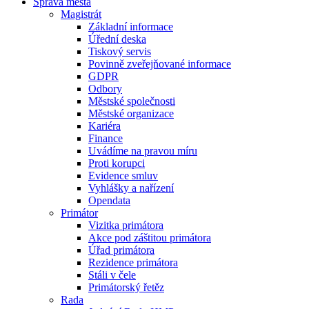
Správa města
Magistrát
Základní informace
Úřední deska
Tiskový servis
Povinně zveřejňované informace
GDPR
Odbory
Městské společnosti
Městské organizace
Kariéra
Finance
Uvádíme na pravou míru
Proti korupci
Evidence smluv
Vyhlášky a nařízení
Opendata
Primátor
Vizitka primátora
Akce pod záštitou primátora
Úřad primátora
Rezidence primátora
Stáli v čele
Primátorský řetěz
Rada