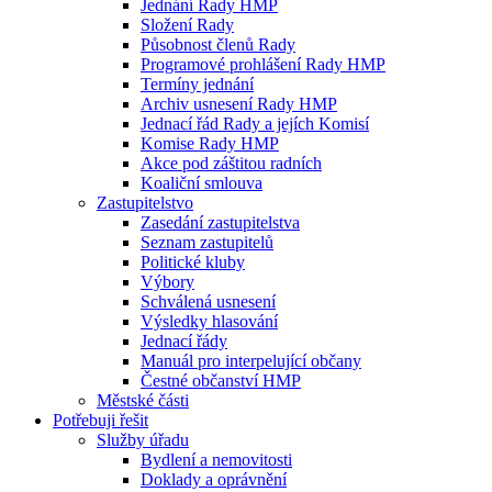
Jednání Rady HMP
Složení Rady
Působnost členů Rady
Programové prohlášení Rady HMP
Termíny jednání
Archiv usnesení Rady HMP
Jednací řád Rady a jejích Komisí
Komise Rady HMP
Akce pod záštitou radních
Koaliční smlouva
Zastupitelstvo
Zasedání zastupitelstva
Seznam zastupitelů
Politické kluby
Výbory
Schválená usnesení
Výsledky hlasování
Jednací řády
Manuál pro interpelující občany
Čestné občanství HMP
Městské části
Potřebuji řešit
Služby úřadu
Bydlení a nemovitosti
Doklady a oprávnění