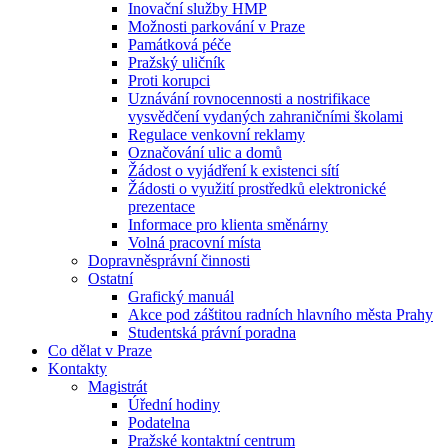
Inovační služby HMP
Možnosti parkování v Praze
Památková péče
Pražský uličník
Proti korupci
Uznávání rovnocennosti a nostrifikace
vysvědčení vydaných zahraničními školami
Regulace venkovní reklamy
Označování ulic a domů
Žádost o vyjádření k existenci sítí
Žádosti o využití prostředků elektronické
prezentace
Informace pro klienta směnárny
Volná pracovní místa
Dopravněsprávní činnosti
Ostatní
Grafický manuál
Akce pod záštitou radních hlavního města Prahy
Studentská právní poradna
Co dělat v Praze
Kontakty
Magistrát
Úřední hodiny
Podatelna
Pražské kontaktní centrum