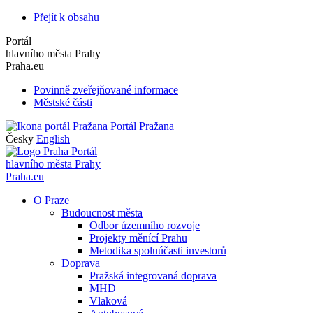
Přejít k obsahu
Portál
hlavního města Prahy
Praha.eu
Povinně zveřejňované informace
Městské části
Portál Pražana
Česky
English
Portál
hlavního města Prahy
Praha.eu
O Praze
Budoucnost města
Odbor územního rozvoje
Projekty měnící Prahu
Metodika spoluúčasti investorů
Doprava
Pražská integrovaná doprava
MHD
Vlaková