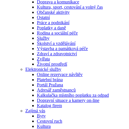
Doprava a komunikace
Kultura, sport, cestování a volný čas
Občanské aktivity
Ostatní
Práce a podnikání
Poplatky a daně
Rodina a sociální péče
Služby
Školství a vzdělávání
Výstavba a památková péče
Zdraví a zdravotnictví
Zvířata
Životní prostředí
Elektronické služby
Online rezervace návštěv
Platební brána
Portál Pražana
Adresář zaměstnanců
Kalkulačka místního poplatku za odpad
Dopravní situace a kamery on-line
Katalog firem
Zajímá vás
Byty
Cestovní ruch
Kultura