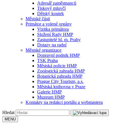
Adresář zaměstnanců
Tiskový mluvčí
Dětský koutek
Městské části
Primátor a volené orgány
Vizitka primátora
Složení Rady HMP
Zastupitelé hl. m. Prahy
Dotazy na radní
Městské organizace
Dopravní podnik HMP
TSK Praha
Městská policie HMP
Zoologická zahrada HMP
Botanická zahrada HMP
Prague City Tourism, a.s.
Městská knihovna v Praze
Galerie HMP
Muzeum HMP
Kontakty na redakci portálu a webmastera
Hledat
MENU