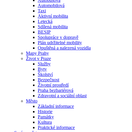
Autobusová
Automobilová
Taxi
Aktivní mobilita
Letecká
Sdílená mobilita
BESIP
Spolupráce v dopravě
Plán udržitelné mobility
Opuštěná a nalezená vozidla
Mapy Prahy
Život v Praze
Služby
Byty
Školství
Bezpečnost
Životní prostředí
Praha bezbariérová
Zdravotní a sociální oblast
Město
Základní informace
Historie
Památky
Kultura
Praktické informace