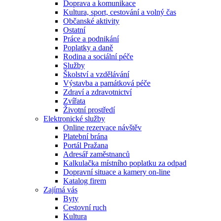
Doprava a komunikace
Kultura, sport, cestování a volný čas
Občanské aktivity
Ostatní
Práce a podnikání
Poplatky a daně
Rodina a sociální péče
Služby
Školství a vzdělávání
Výstavba a památková péče
Zdraví a zdravotnictví
Zvířata
Životní prostředí
Elektronické služby
Online rezervace návštěv
Platební brána
Portál Pražana
Adresář zaměstnanců
Kalkulačka místního poplatku za odpad
Dopravní situace a kamery on-line
Katalog firem
Zajímá vás
Byty
Cestovní ruch
Kultura