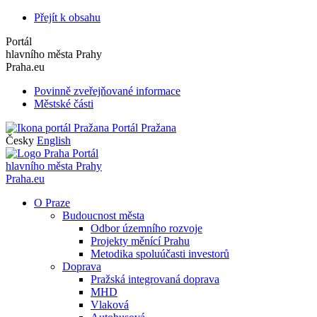
Přejít k obsahu
Portál
hlavního města Prahy
Praha.eu
Povinně zveřejňované informace
Městské části
Portál Pražana
Česky
English
Portál
hlavního města Prahy
Praha.eu
O Praze
Budoucnost města
Odbor územního rozvoje
Projekty měnící Prahu
Metodika spoluúčasti investorů
Doprava
Pražská integrovaná doprava
MHD
Vlaková