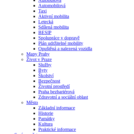
Autobusová
Automobilová
Taxi
Aktivní mobilita
Letecká
Sdílená mobilita
BESIP
Spolupráce v dopravě
Plán udržitelné mobility
Opuštěná a nalezená vozidla
Mapy Prahy
Život v Praze
Služby
Byty
Školství
Bezpečnost
Životní prostředí
Praha bezbariérová
Zdravotní a sociální oblast
Město
Základní informace
Historie
Památky
Kultura
Praktické informace