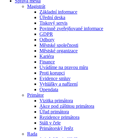
Správa města
Magistrát
Základní informace
Úřední deska
Tiskový servis
Povinně zveřejňované informace
GDPR
Odbory
Městské společnosti
Městské organizace
Kariéra
Finance
Uvádíme na pravou míru
Proti korupci
Evidence smluv
Vyhlášky a nařízení
Opendata
Primátor
Vizitka primátora
Akce pod záštitou primátora
Úřad primátora
Rezidence primátora
Stáli v čele
Primátorský řetěz
Rada