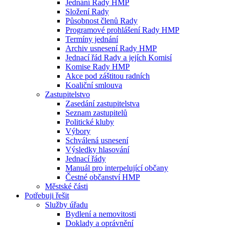
Jednání Rady HMP
Složení Rady
Působnost členů Rady
Programové prohlášení Rady HMP
Termíny jednání
Archiv usnesení Rady HMP
Jednací řád Rady a jejích Komisí
Komise Rady HMP
Akce pod záštitou radních
Koaliční smlouva
Zastupitelstvo
Zasedání zastupitelstva
Seznam zastupitelů
Politické kluby
Výbory
Schválená usnesení
Výsledky hlasování
Jednací řády
Manuál pro interpelující občany
Čestné občanství HMP
Městské části
Potřebuji řešit
Služby úřadu
Bydlení a nemovitosti
Doklady a oprávnění