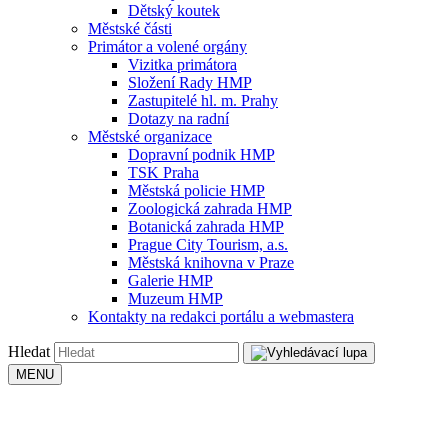
Dětský koutek
Městské části
Primátor a volené orgány
Vizitka primátora
Složení Rady HMP
Zastupitelé hl. m. Prahy
Dotazy na radní
Městské organizace
Dopravní podnik HMP
TSK Praha
Městská policie HMP
Zoologická zahrada HMP
Botanická zahrada HMP
Prague City Tourism, a.s.
Městská knihovna v Praze
Galerie HMP
Muzeum HMP
Kontakty na redakci portálu a webmastera
Hledat
MENU