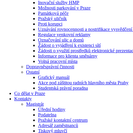
Inovační služby HMP
Možnosti parkování v Praze
Památková péče
Pražský uličník
Proti korupci
Uznávání rovnocennosti a nostrifikace vysvědčen
Regulace venkovní reklamy
Označování ulic a domů
Žádost o vyjádření k existenci sítí
Žádosti o využití prostředků elektronické prezenta
Informace pro klienta směnárny
Volná pracovní místa
Dopravněsprávní činnosti
Ostatní
Grafický manuál
Akce pod záštitou radních hlavního města Prahy
Studentská právní poradna
Co dělat v Praze
Kontakty
Magistrát
Úřední hodiny
Podatelna
Pražské kontaktní centrum
Adresář zaměstnanců
Tiskový mluvčí