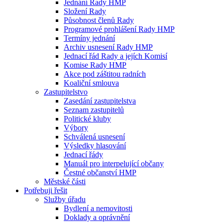
Jednání Rady HMP
Složení Rady
Působnost členů Rady
Programové prohlášení Rady HMP
Termíny jednání
Archiv usnesení Rady HMP
Jednací řád Rady a jejích Komisí
Komise Rady HMP
Akce pod záštitou radních
Koaliční smlouva
Zastupitelstvo
Zasedání zastupitelstva
Seznam zastupitelů
Politické kluby
Výbory
Schválená usnesení
Výsledky hlasování
Jednací řády
Manuál pro interpelující občany
Čestné občanství HMP
Městské části
Potřebuji řešit
Služby úřadu
Bydlení a nemovitosti
Doklady a oprávnění