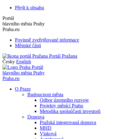
Přejít k obsahu
Portál
hlavního města Prahy
Praha.eu
Povinně zveřejňované informace
Městské části
Portál Pražana
Česky
English
Portál
hlavního města Prahy
Praha.eu
O Praze
Budoucnost města
Odbor územního rozvoje
Projekty měnící Prahu
Metodika spoluúčasti investorů
Doprava
Pražská integrovaná doprava
MHD
Vlaková