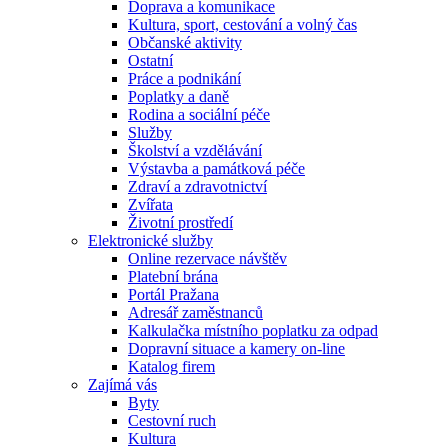
Doprava a komunikace
Kultura, sport, cestování a volný čas
Občanské aktivity
Ostatní
Práce a podnikání
Poplatky a daně
Rodina a sociální péče
Služby
Školství a vzdělávání
Výstavba a památková péče
Zdraví a zdravotnictví
Zvířata
Životní prostředí
Elektronické služby
Online rezervace návštěv
Platební brána
Portál Pražana
Adresář zaměstnanců
Kalkulačka místního poplatku za odpad
Dopravní situace a kamery on-line
Katalog firem
Zajímá vás
Byty
Cestovní ruch
Kultura