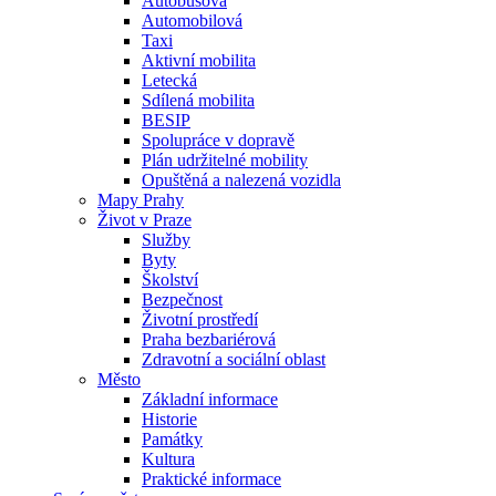
Autobusová
Automobilová
Taxi
Aktivní mobilita
Letecká
Sdílená mobilita
BESIP
Spolupráce v dopravě
Plán udržitelné mobility
Opuštěná a nalezená vozidla
Mapy Prahy
Život v Praze
Služby
Byty
Školství
Bezpečnost
Životní prostředí
Praha bezbariérová
Zdravotní a sociální oblast
Město
Základní informace
Historie
Památky
Kultura
Praktické informace