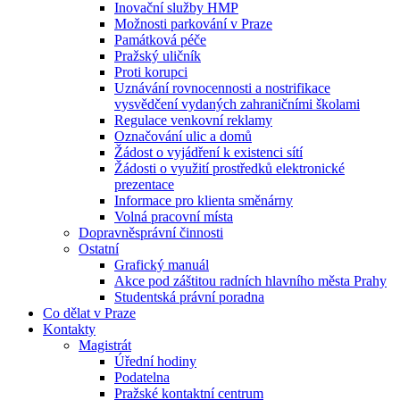
Inovační služby HMP
Možnosti parkování v Praze
Památková péče
Pražský uličník
Proti korupci
Uznávání rovnocennosti a nostrifikace
vysvědčení vydaných zahraničními školami
Regulace venkovní reklamy
Označování ulic a domů
Žádost o vyjádření k existenci sítí
Žádosti o využití prostředků elektronické
prezentace
Informace pro klienta směnárny
Volná pracovní místa
Dopravněsprávní činnosti
Ostatní
Grafický manuál
Akce pod záštitou radních hlavního města Prahy
Studentská právní poradna
Co dělat v Praze
Kontakty
Magistrát
Úřední hodiny
Podatelna
Pražské kontaktní centrum