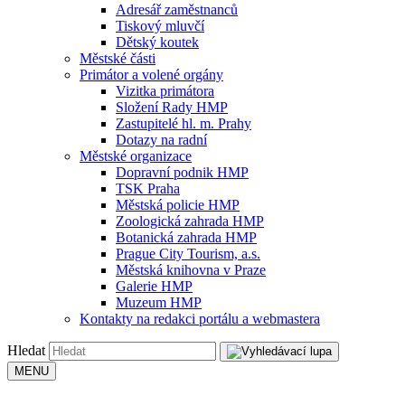
Adresář zaměstnanců
Tiskový mluvčí
Dětský koutek
Městské části
Primátor a volené orgány
Vizitka primátora
Složení Rady HMP
Zastupitelé hl. m. Prahy
Dotazy na radní
Městské organizace
Dopravní podnik HMP
TSK Praha
Městská policie HMP
Zoologická zahrada HMP
Botanická zahrada HMP
Prague City Tourism, a.s.
Městská knihovna v Praze
Galerie HMP
Muzeum HMP
Kontakty na redakci portálu a webmastera
Hledat
MENU