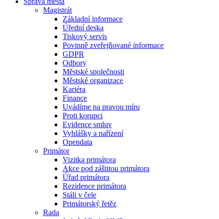
Správa města
Magistrát
Základní informace
Úřední deska
Tiskový servis
Povinně zveřejňované informace
GDPR
Odbory
Městské společnosti
Městské organizace
Kariéra
Finance
Uvádíme na pravou míru
Proti korupci
Evidence smluv
Vyhlášky a nařízení
Opendata
Primátor
Vizitka primátora
Akce pod záštitou primátora
Úřad primátora
Rezidence primátora
Stáli v čele
Primátorský řetěz
Rada