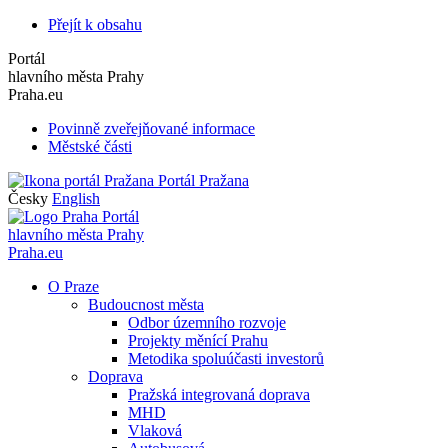
Přejít k obsahu
Portál
hlavního města Prahy
Praha.eu
Povinně zveřejňované informace
Městské části
Portál Pražana
Česky
English
Portál
hlavního města Prahy
Praha.eu
O Praze
Budoucnost města
Odbor územního rozvoje
Projekty měnící Prahu
Metodika spoluúčasti investorů
Doprava
Pražská integrovaná doprava
MHD
Vlaková