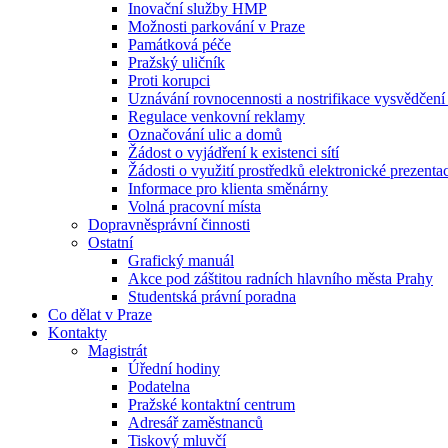
Inovační služby HMP
Možnosti parkování v Praze
Památková péče
Pražský uličník
Proti korupci
Uznávání rovnocennosti a nostrifikace vysvědčen
Regulace venkovní reklamy
Označování ulic a domů
Žádost o vyjádření k existenci sítí
Žádosti o využití prostředků elektronické prezenta
Informace pro klienta směnárny
Volná pracovní místa
Dopravněsprávní činnosti
Ostatní
Grafický manuál
Akce pod záštitou radních hlavního města Prahy
Studentská právní poradna
Co dělat v Praze
Kontakty
Magistrát
Úřední hodiny
Podatelna
Pražské kontaktní centrum
Adresář zaměstnanců
Tiskový mluvčí