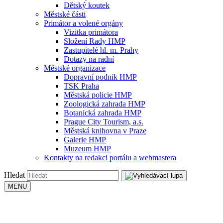
Dětský koutek
Městské části
Primátor a volené orgány
Vizitka primátora
Složení Rady HMP
Zastupitelé hl. m. Prahy
Dotazy na radní
Městské organizace
Dopravní podnik HMP
TSK Praha
Městská policie HMP
Zoologická zahrada HMP
Botanická zahrada HMP
Prague City Tourism, a.s.
Městská knihovna v Praze
Galerie HMP
Muzeum HMP
Kontakty na redakci portálu a webmastera
Hledat
MENU