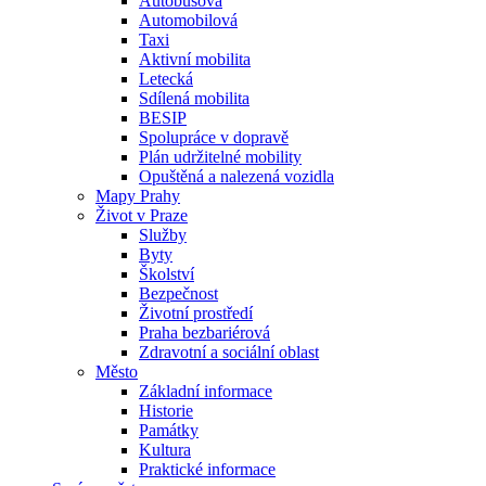
Autobusová
Automobilová
Taxi
Aktivní mobilita
Letecká
Sdílená mobilita
BESIP
Spolupráce v dopravě
Plán udržitelné mobility
Opuštěná a nalezená vozidla
Mapy Prahy
Život v Praze
Služby
Byty
Školství
Bezpečnost
Životní prostředí
Praha bezbariérová
Zdravotní a sociální oblast
Město
Základní informace
Historie
Památky
Kultura
Praktické informace