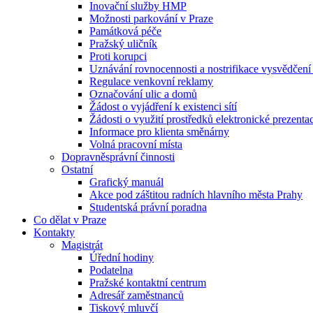
Inovační služby HMP
Možnosti parkování v Praze
Památková péče
Pražský uličník
Proti korupci
Uznávání rovnocennosti a nostrifikace vysvědčen
Regulace venkovní reklamy
Označování ulic a domů
Žádost o vyjádření k existenci sítí
Žádosti o využití prostředků elektronické prezenta
Informace pro klienta směnárny
Volná pracovní místa
Dopravněsprávní činnosti
Ostatní
Grafický manuál
Akce pod záštitou radních hlavního města Prahy
Studentská právní poradna
Co dělat v Praze
Kontakty
Magistrát
Úřední hodiny
Podatelna
Pražské kontaktní centrum
Adresář zaměstnanců
Tiskový mluvčí