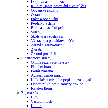
Doprava a komunikace
Kultura, sport, cestování a volný čas
Občanské aktivity
Ostatní
Práce a podnikání
Poplatky a daně
Rodina a sociální péče
Služby
Školství a vzdělávání
Výstavba a památková péče
Zdraví a zdravotnictví
Zvířata
Životní prostředí
Elektronické služby
Online rezervace návštěv
Platební brána
Portál Pražana
Adresář zaměstnanců
Kalkulačka místního poplatku za odpad
Dopravní situace a kamery on-line
Katalog firem
Zajímá vás
Byty
Cestovní ruch
Kultura