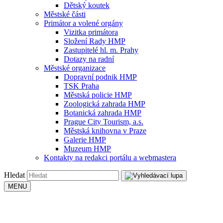
Dětský koutek
Městské části
Primátor a volené orgány
Vizitka primátora
Složení Rady HMP
Zastupitelé hl. m. Prahy
Dotazy na radní
Městské organizace
Dopravní podnik HMP
TSK Praha
Městská policie HMP
Zoologická zahrada HMP
Botanická zahrada HMP
Prague City Tourism, a.s.
Městská knihovna v Praze
Galerie HMP
Muzeum HMP
Kontakty na redakci portálu a webmastera
Hledat
MENU