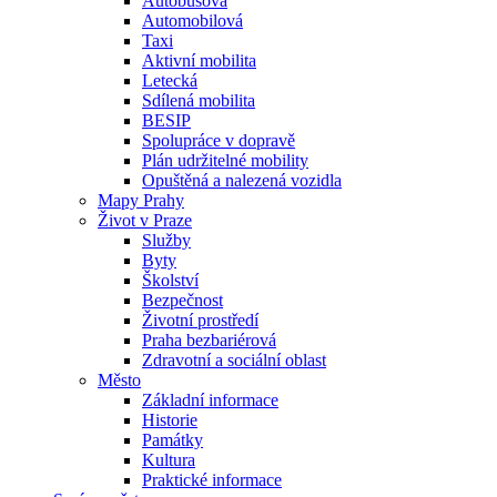
Autobusová
Automobilová
Taxi
Aktivní mobilita
Letecká
Sdílená mobilita
BESIP
Spolupráce v dopravě
Plán udržitelné mobility
Opuštěná a nalezená vozidla
Mapy Prahy
Život v Praze
Služby
Byty
Školství
Bezpečnost
Životní prostředí
Praha bezbariérová
Zdravotní a sociální oblast
Město
Základní informace
Historie
Památky
Kultura
Praktické informace