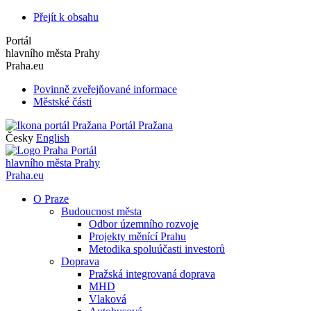
Přejít k obsahu
Portál
hlavního města Prahy
Praha.eu
Povinně zveřejňované informace
Městské části
Portál Pražana
Česky
English
Portál
hlavního města Prahy
Praha.eu
O Praze
Budoucnost města
Odbor územního rozvoje
Projekty měnící Prahu
Metodika spoluúčasti investorů
Doprava
Pražská integrovaná doprava
MHD
Vlaková