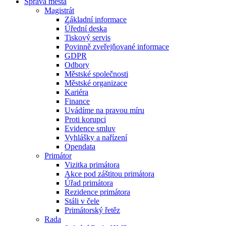
Správa města
Magistrát
Základní informace
Úřední deska
Tiskový servis
Povinně zveřejňované informace
GDPR
Odbory
Městské společnosti
Městské organizace
Kariéra
Finance
Uvádíme na pravou míru
Proti korupci
Evidence smluv
Vyhlášky a nařízení
Opendata
Primátor
Vizitka primátora
Akce pod záštitou primátora
Úřad primátora
Rezidence primátora
Stáli v čele
Primátorský řetěz
Rada