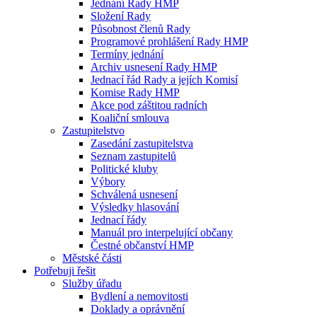
Jednání Rady HMP
Složení Rady
Působnost členů Rady
Programové prohlášení Rady HMP
Termíny jednání
Archiv usnesení Rady HMP
Jednací řád Rady a jejích Komisí
Komise Rady HMP
Akce pod záštitou radních
Koaliční smlouva
Zastupitelstvo
Zasedání zastupitelstva
Seznam zastupitelů
Politické kluby
Výbory
Schválená usnesení
Výsledky hlasování
Jednací řády
Manuál pro interpelující občany
Čestné občanství HMP
Městské části
Potřebuji řešit
Služby úřadu
Bydlení a nemovitosti
Doklady a oprávnění