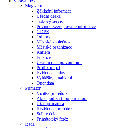
Správa města
Magistrát
Základní informace
Úřední deska
Tiskový servis
Povinně zveřejňované informace
GDPR
Odbory
Městské společnosti
Městské organizace
Kariéra
Finance
Uvádíme na pravou míru
Proti korupci
Evidence smluv
Vyhlášky a nařízení
Opendata
Primátor
Vizitka primátora
Akce pod záštitou primátora
Úřad primátora
Rezidence primátora
Stáli v čele
Primátorský řetěz
Rada