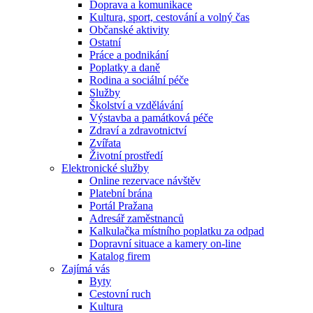
Doprava a komunikace
Kultura, sport, cestování a volný čas
Občanské aktivity
Ostatní
Práce a podnikání
Poplatky a daně
Rodina a sociální péče
Služby
Školství a vzdělávání
Výstavba a památková péče
Zdraví a zdravotnictví
Zvířata
Životní prostředí
Elektronické služby
Online rezervace návštěv
Platební brána
Portál Pražana
Adresář zaměstnanců
Kalkulačka místního poplatku za odpad
Dopravní situace a kamery on-line
Katalog firem
Zajímá vás
Byty
Cestovní ruch
Kultura