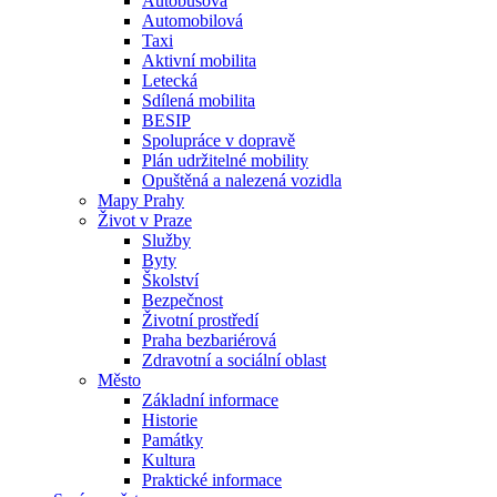
Autobusová
Automobilová
Taxi
Aktivní mobilita
Letecká
Sdílená mobilita
BESIP
Spolupráce v dopravě
Plán udržitelné mobility
Opuštěná a nalezená vozidla
Mapy Prahy
Život v Praze
Služby
Byty
Školství
Bezpečnost
Životní prostředí
Praha bezbariérová
Zdravotní a sociální oblast
Město
Základní informace
Historie
Památky
Kultura
Praktické informace