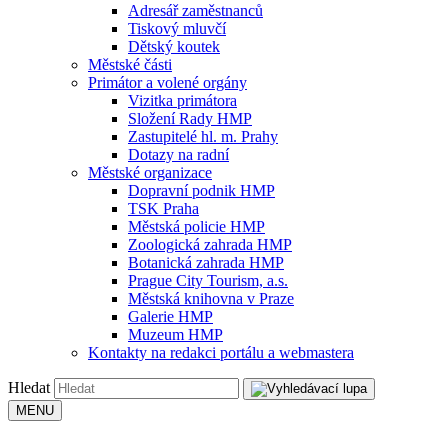
Adresář zaměstnanců
Tiskový mluvčí
Dětský koutek
Městské části
Primátor a volené orgány
Vizitka primátora
Složení Rady HMP
Zastupitelé hl. m. Prahy
Dotazy na radní
Městské organizace
Dopravní podnik HMP
TSK Praha
Městská policie HMP
Zoologická zahrada HMP
Botanická zahrada HMP
Prague City Tourism, a.s.
Městská knihovna v Praze
Galerie HMP
Muzeum HMP
Kontakty na redakci portálu a webmastera
Hledat
MENU