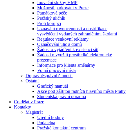
Inovační služby HMP
Možnosti parkování v Praze
Památková péče
Pražský uličník
Proti korupci
Uznávání rovnocennosti a nostrifikace
vysvědčení vydaných zahraničními školami
Regulace venkovní reklamy
Označování ulic a domů
Žádost o vyjádření k existenci sítí
Žádosti o využití prostředků elektronické
prezentace
Informace pro klienta směnárny
Volná pracovní místa
Dopravněsprávní činnosti
Ostatní
Grafický manuál
Akce pod záštitou radních hlavního města Prahy
Studentská právní poradna
Co dělat v Praze
Kontakty
Magistrát
Úřední hodiny
Podatelna
Pražské kontaktní centrum