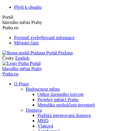
Přejít k obsahu
Portál
hlavního města Prahy
Praha.eu
Povinně zveřejňované informace
Městské části
Portál Pražana
Česky
English
Portál
hlavního města Prahy
Praha.eu
O Praze
Budoucnost města
Odbor územního rozvoje
Projekty měnící Prahu
Metodika spoluúčasti investorů
Doprava
Pražská integrovaná doprava
MHD
Vlaková