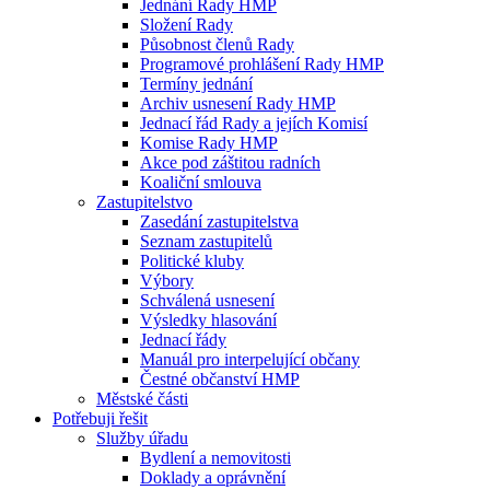
Jednání Rady HMP
Složení Rady
Působnost členů Rady
Programové prohlášení Rady HMP
Termíny jednání
Archiv usnesení Rady HMP
Jednací řád Rady a jejích Komisí
Komise Rady HMP
Akce pod záštitou radních
Koaliční smlouva
Zastupitelstvo
Zasedání zastupitelstva
Seznam zastupitelů
Politické kluby
Výbory
Schválená usnesení
Výsledky hlasování
Jednací řády
Manuál pro interpelující občany
Čestné občanství HMP
Městské části
Potřebuji řešit
Služby úřadu
Bydlení a nemovitosti
Doklady a oprávnění