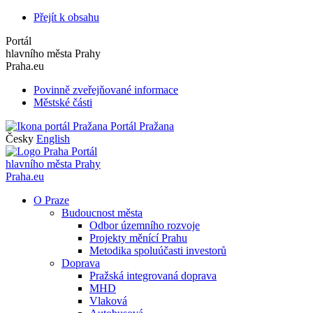
Přejít k obsahu
Portál
hlavního města Prahy
Praha.eu
Povinně zveřejňované informace
Městské části
Portál Pražana
Česky
English
Portál
hlavního města Prahy
Praha.eu
O Praze
Budoucnost města
Odbor územního rozvoje
Projekty měnící Prahu
Metodika spoluúčasti investorů
Doprava
Pražská integrovaná doprava
MHD
Vlaková