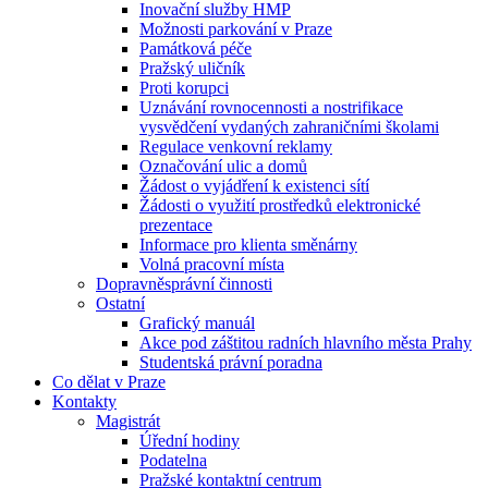
Inovační služby HMP
Možnosti parkování v Praze
Památková péče
Pražský uličník
Proti korupci
Uznávání rovnocennosti a nostrifikace
vysvědčení vydaných zahraničními školami
Regulace venkovní reklamy
Označování ulic a domů
Žádost o vyjádření k existenci sítí
Žádosti o využití prostředků elektronické
prezentace
Informace pro klienta směnárny
Volná pracovní místa
Dopravněsprávní činnosti
Ostatní
Grafický manuál
Akce pod záštitou radních hlavního města Prahy
Studentská právní poradna
Co dělat v Praze
Kontakty
Magistrát
Úřední hodiny
Podatelna
Pražské kontaktní centrum