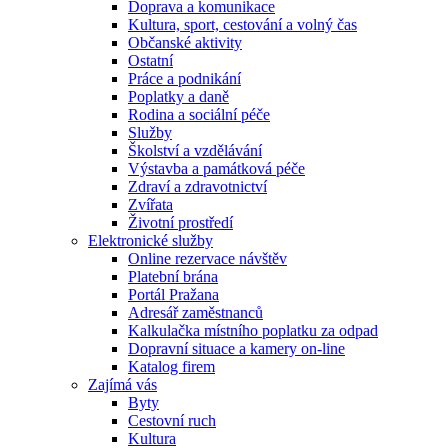
Doprava a komunikace
Kultura, sport, cestování a volný čas
Občanské aktivity
Ostatní
Práce a podnikání
Poplatky a daně
Rodina a sociální péče
Služby
Školství a vzdělávání
Výstavba a památková péče
Zdraví a zdravotnictví
Zvířata
Životní prostředí
Elektronické služby
Online rezervace návštěv
Platební brána
Portál Pražana
Adresář zaměstnanců
Kalkulačka místního poplatku za odpad
Dopravní situace a kamery on-line
Katalog firem
Zajímá vás
Byty
Cestovní ruch
Kultura