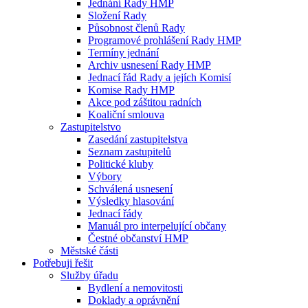
Jednání Rady HMP
Složení Rady
Působnost členů Rady
Programové prohlášení Rady HMP
Termíny jednání
Archiv usnesení Rady HMP
Jednací řád Rady a jejích Komisí
Komise Rady HMP
Akce pod záštitou radních
Koaliční smlouva
Zastupitelstvo
Zasedání zastupitelstva
Seznam zastupitelů
Politické kluby
Výbory
Schválená usnesení
Výsledky hlasování
Jednací řády
Manuál pro interpelující občany
Čestné občanství HMP
Městské části
Potřebuji řešit
Služby úřadu
Bydlení a nemovitosti
Doklady a oprávnění