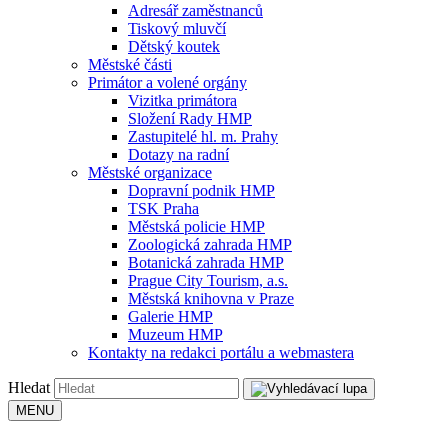
Adresář zaměstnanců
Tiskový mluvčí
Dětský koutek
Městské části
Primátor a volené orgány
Vizitka primátora
Složení Rady HMP
Zastupitelé hl. m. Prahy
Dotazy na radní
Městské organizace
Dopravní podnik HMP
TSK Praha
Městská policie HMP
Zoologická zahrada HMP
Botanická zahrada HMP
Prague City Tourism, a.s.
Městská knihovna v Praze
Galerie HMP
Muzeum HMP
Kontakty na redakci portálu a webmastera
Hledat
MENU