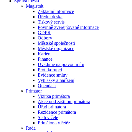
Správa města
Magistrát
Základní informace
Úřední deska
Tiskový servis
Povinně zveřejňované informace
GDPR
Odbory
Městské společnosti
Městské organizace
Kariéra
Finance
Uvádíme na pravou míru
Proti korupci
Evidence smluv
Vyhlášky a nařízení
Opendata
Primátor
Vizitka primátora
Akce pod záštitou primátora
Úřad primátora
Rezidence primátora
Stáli v čele
Primátorský řetěz
Rada