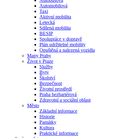
Autobusová
Automobilová
Taxi
Aktivní mobilita
Letecká
Sdílená mobilita
BESIP
Spolupráce v dopravě
Plán udržitelné mobility
Opuštěná a nalezená vozidla
Mapy Prahy
Život v Praze
Služby
Byty
Školství
Bezpečnost
Životní prostředí
Praha bezbariérová
Zdravotní a sociální oblast
Město
Základní informace
Historie
Památky
Kultura
Praktické informace