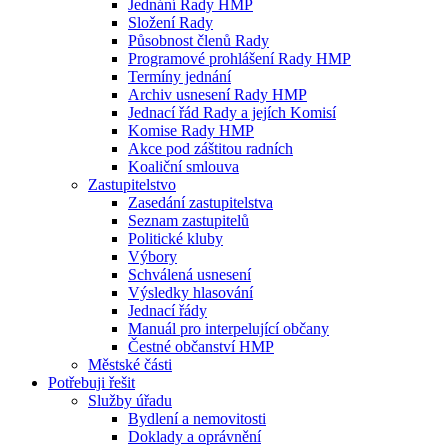
Jednání Rady HMP
Složení Rady
Působnost členů Rady
Programové prohlášení Rady HMP
Termíny jednání
Archiv usnesení Rady HMP
Jednací řád Rady a jejích Komisí
Komise Rady HMP
Akce pod záštitou radních
Koaliční smlouva
Zastupitelstvo
Zasedání zastupitelstva
Seznam zastupitelů
Politické kluby
Výbory
Schválená usnesení
Výsledky hlasování
Jednací řády
Manuál pro interpelující občany
Čestné občanství HMP
Městské části
Potřebuji řešit
Služby úřadu
Bydlení a nemovitosti
Doklady a oprávnění