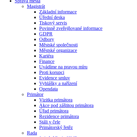
Správa města
Magistrát
Základní informace
Úřední deska
Tiskový servis
Povinně zveřejňované informace
GDPR
Odbory
Městské společnosti
Městské organizace
Kariéra
Finance
Uvádíme na pravou míru
Proti korupci
Evidence smluv
Vyhlášky a nařízení
Opendata
Primátor
Vizitka primátora
Akce pod záštitou primátora
Úřad primátora
Rezidence primátora
Stáli v čele
Primátorský řetěz
Rada