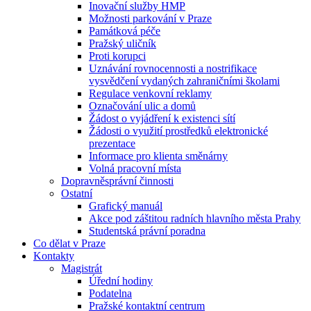
Inovační služby HMP
Možnosti parkování v Praze
Památková péče
Pražský uličník
Proti korupci
Uznávání rovnocennosti a nostrifikace
vysvědčení vydaných zahraničními školami
Regulace venkovní reklamy
Označování ulic a domů
Žádost o vyjádření k existenci sítí
Žádosti o využití prostředků elektronické
prezentace
Informace pro klienta směnárny
Volná pracovní místa
Dopravněsprávní činnosti
Ostatní
Grafický manuál
Akce pod záštitou radních hlavního města Prahy
Studentská právní poradna
Co dělat v Praze
Kontakty
Magistrát
Úřední hodiny
Podatelna
Pražské kontaktní centrum