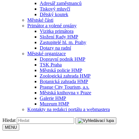
Adresář zaměstnanců
Tiskový mluvčí
Dětský koutek
Městské části
Primátor a volené orgány
Vizitka primátora
Složení Rady HMP
Zastupitelé hl. m. Prahy
Dotazy na radní
Městské organizace
Dopravní podnik HMP
TSK Praha
Městská policie HMP
Zoologická zahrada HMP
Botanická zahrada HMP
Prague City Tourism, a.s.
Městská knihovna v Praze
Galerie HMP
Muzeum HMP
Kontakty na redakci portálu a webmastera
Hledat
MENU