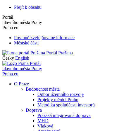
Přejít k obsahu
Portál
hlavního města Prahy
Praha.eu
Povinně zveřejňované informace
Městské části
Portál Pražana
Česky
English
Portál
hlavního města Prahy
Praha.eu
O Praze
Budoucnost města
Odbor územního rozvoje
Projekty měnící Prahu
Metodika spoluúčasti investorů
Doprava
Pražská integrovaná doprava
MHD
Vlaková