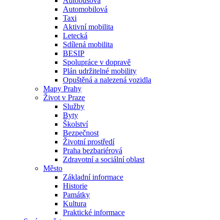
Autobusová
Automobilová
Taxi
Aktivní mobilita
Letecká
Sdílená mobilita
BESIP
Spolupráce v dopravě
Plán udržitelné mobility
Opuštěná a nalezená vozidla
Mapy Prahy
Život v Praze
Služby
Byty
Školství
Bezpečnost
Životní prostředí
Praha bezbariérová
Zdravotní a sociální oblast
Město
Základní informace
Historie
Památky
Kultura
Praktické informace