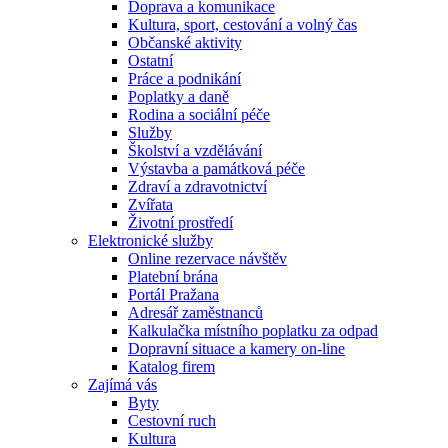
Doprava a komunikace
Kultura, sport, cestování a volný čas
Občanské aktivity
Ostatní
Práce a podnikání
Poplatky a daně
Rodina a sociální péče
Služby
Školství a vzdělávání
Výstavba a památková péče
Zdraví a zdravotnictví
Zvířata
Životní prostředí
Elektronické služby
Online rezervace návštěv
Platební brána
Portál Pražana
Adresář zaměstnanců
Kalkulačka místního poplatku za odpad
Dopravní situace a kamery on-line
Katalog firem
Zajímá vás
Byty
Cestovní ruch
Kultura