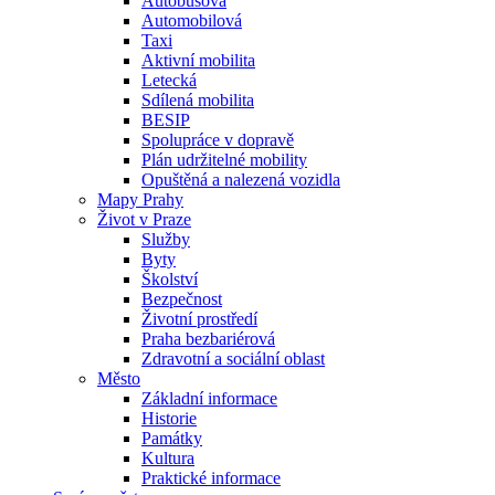
Autobusová
Automobilová
Taxi
Aktivní mobilita
Letecká
Sdílená mobilita
BESIP
Spolupráce v dopravě
Plán udržitelné mobility
Opuštěná a nalezená vozidla
Mapy Prahy
Život v Praze
Služby
Byty
Školství
Bezpečnost
Životní prostředí
Praha bezbariérová
Zdravotní a sociální oblast
Město
Základní informace
Historie
Památky
Kultura
Praktické informace