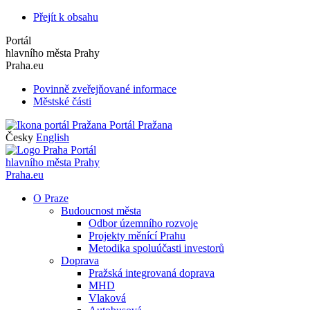
Přejít k obsahu
Portál
hlavního města Prahy
Praha.eu
Povinně zveřejňované informace
Městské části
Portál Pražana
Česky
English
Portál
hlavního města Prahy
Praha.eu
O Praze
Budoucnost města
Odbor územního rozvoje
Projekty měnící Prahu
Metodika spoluúčasti investorů
Doprava
Pražská integrovaná doprava
MHD
Vlaková