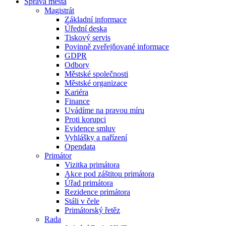
Správa města
Magistrát
Základní informace
Úřední deska
Tiskový servis
Povinně zveřejňované informace
GDPR
Odbory
Městské společnosti
Městské organizace
Kariéra
Finance
Uvádíme na pravou míru
Proti korupci
Evidence smluv
Vyhlášky a nařízení
Opendata
Primátor
Vizitka primátora
Akce pod záštitou primátora
Úřad primátora
Rezidence primátora
Stáli v čele
Primátorský řetěz
Rada