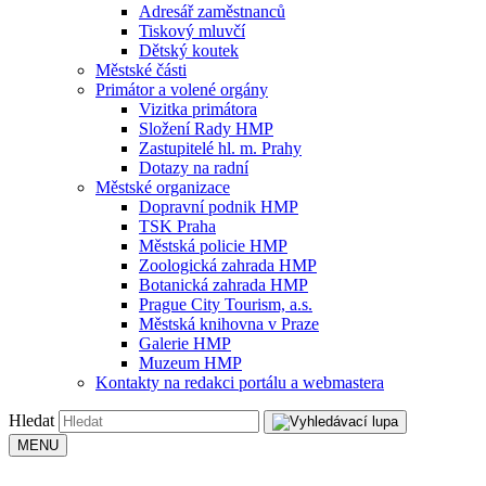
Adresář zaměstnanců
Tiskový mluvčí
Dětský koutek
Městské části
Primátor a volené orgány
Vizitka primátora
Složení Rady HMP
Zastupitelé hl. m. Prahy
Dotazy na radní
Městské organizace
Dopravní podnik HMP
TSK Praha
Městská policie HMP
Zoologická zahrada HMP
Botanická zahrada HMP
Prague City Tourism, a.s.
Městská knihovna v Praze
Galerie HMP
Muzeum HMP
Kontakty na redakci portálu a webmastera
Hledat
MENU