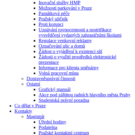
Inovační služby HMP
Možnosti parkování v Praze
Památková péče
Pražský uličník
Proti korupci
Uznávání rovnocennosti a nostrifikace
vysvědčení vydaných zahraničními školami
Regulace venkovní reklamy
Označování ulic a domů
Žádost o vyjádření k existenci sítí
Žádosti o využití prostředků elektronické
prezentace
Informace pro klienta směnárny
Volná pracovní místa
Dopravněsprávní činnosti
Ostatní
Grafický manuál
Akce pod záštitou radních hlavního města Prahy
Studentská právní poradna
Co dělat v Praze
Kontakty
Magistrát
Úřední hodiny
Podatelna
Pražské kontaktní centrum