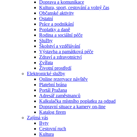
Doprava a komunikace
Kultura, sport, cestování a volný čas
Občanské aktivity
Ostatní
Práce a podnikání
Poplatky a daně
Rodina a sociální péče
Služby
Školství a vzdělávání
Výstavba a památková péče
Zdraví a zdravotnictví
Zvířata
Životní prostředí
Elektronické služby
Online rezervace návštěv
Platební brána
Portál Pražana
Adresář zaměstnanců
Kalkulačka místního poplatku za odpad
Dopravní situace a kamery on-line
Katalog firem
Zajímá vás
Byty
Cestovní ruch
Kultura