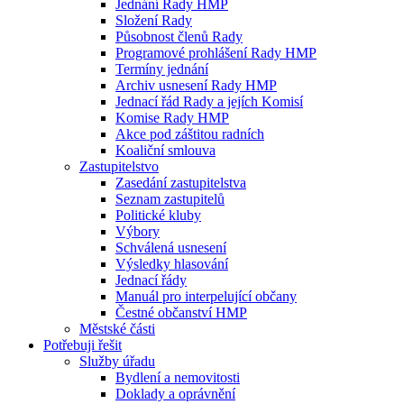
Jednání Rady HMP
Složení Rady
Působnost členů Rady
Programové prohlášení Rady HMP
Termíny jednání
Archiv usnesení Rady HMP
Jednací řád Rady a jejích Komisí
Komise Rady HMP
Akce pod záštitou radních
Koaliční smlouva
Zastupitelstvo
Zasedání zastupitelstva
Seznam zastupitelů
Politické kluby
Výbory
Schválená usnesení
Výsledky hlasování
Jednací řády
Manuál pro interpelující občany
Čestné občanství HMP
Městské části
Potřebuji řešit
Služby úřadu
Bydlení a nemovitosti
Doklady a oprávnění