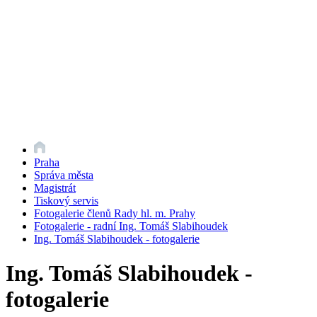
Praha
Správa města
Magistrát
Tiskový servis
Fotogalerie členů Rady hl. m. Prahy
Fotogalerie - radní Ing. Tomáš Slabihoudek
Ing. Tomáš Slabihoudek - fotogalerie
Ing. Tomáš Slabihoudek -
fotogalerie