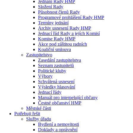
Jednání Rady HMP
Složení Rady
Působnost členů Rady
Programové prohlášení Rady HMP
Termíny jednání
Archiv usnesení Rady HMP
Jednací řád Rady a jejích Komisí
Komise Rady HMP
Akce pod záštitou radních
Koaliční smlouva
Zastupitelstvo
Zasedání zastupitelstva
Seznam zastupitelů
Politické kluby
Výbory
Schválená usnesení
Výsledky hlasování
Jednací řády
Manuál pro interpelující občany
Čestné občanství HMP
Městské části
Potřebuji řešit
Služby úřadu
Bydlení a nemovitosti
Doklady a oprávnění