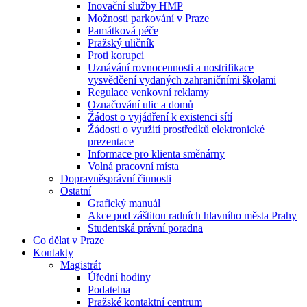
Inovační služby HMP
Možnosti parkování v Praze
Památková péče
Pražský uličník
Proti korupci
Uznávání rovnocennosti a nostrifikace
vysvědčení vydaných zahraničními školami
Regulace venkovní reklamy
Označování ulic a domů
Žádost o vyjádření k existenci sítí
Žádosti o využití prostředků elektronické
prezentace
Informace pro klienta směnárny
Volná pracovní místa
Dopravněsprávní činnosti
Ostatní
Grafický manuál
Akce pod záštitou radních hlavního města Prahy
Studentská právní poradna
Co dělat v Praze
Kontakty
Magistrát
Úřední hodiny
Podatelna
Pražské kontaktní centrum