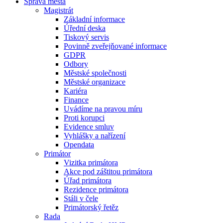
Správa města
Magistrát
Základní informace
Úřední deska
Tiskový servis
Povinně zveřejňované informace
GDPR
Odbory
Městské společnosti
Městské organizace
Kariéra
Finance
Uvádíme na pravou míru
Proti korupci
Evidence smluv
Vyhlášky a nařízení
Opendata
Primátor
Vizitka primátora
Akce pod záštitou primátora
Úřad primátora
Rezidence primátora
Stáli v čele
Primátorský řetěz
Rada