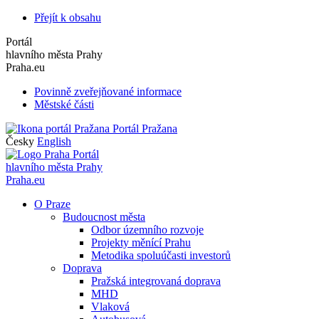
Přejít k obsahu
Portál
hlavního města Prahy
Praha.eu
Povinně zveřejňované informace
Městské části
Portál Pražana
Česky
English
Portál
hlavního města Prahy
Praha.eu
O Praze
Budoucnost města
Odbor územního rozvoje
Projekty měnící Prahu
Metodika spoluúčasti investorů
Doprava
Pražská integrovaná doprava
MHD
Vlaková