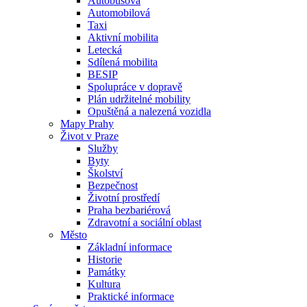
Autobusová
Automobilová
Taxi
Aktivní mobilita
Letecká
Sdílená mobilita
BESIP
Spolupráce v dopravě
Plán udržitelné mobility
Opuštěná a nalezená vozidla
Mapy Prahy
Život v Praze
Služby
Byty
Školství
Bezpečnost
Životní prostředí
Praha bezbariérová
Zdravotní a sociální oblast
Město
Základní informace
Historie
Památky
Kultura
Praktické informace