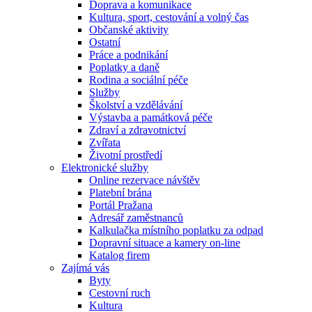
Doprava a komunikace
Kultura, sport, cestování a volný čas
Občanské aktivity
Ostatní
Práce a podnikání
Poplatky a daně
Rodina a sociální péče
Služby
Školství a vzdělávání
Výstavba a památková péče
Zdraví a zdravotnictví
Zvířata
Životní prostředí
Elektronické služby
Online rezervace návštěv
Platební brána
Portál Pražana
Adresář zaměstnanců
Kalkulačka místního poplatku za odpad
Dopravní situace a kamery on-line
Katalog firem
Zajímá vás
Byty
Cestovní ruch
Kultura