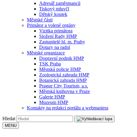
Adresář zaměstnanců
Tiskový mluvčí
Dětský koutek
Městské části
Primátor a volené orgány
Vizitka primátora
Složení Rady HMP
Zastupitelé hl. m. Prahy
Dotazy na radní
Městské organizace
Dopravní podnik HMP
TSK Praha
Městská policie HMP
Zoologická zahrada HMP
Botanická zahrada HMP
Prague City Tourism, a.s.
Městská knihovna v Praze
Galerie HMP
Muzeum HMP
Kontakty na redakci portálu a webmastera
Hledat
MENU