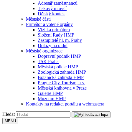
Adresář zaměstnanců
Tiskový mluvčí
Dětský koutek
Městské části
Primátor a volené orgány
Vizitka primátora
Složení Rady HMP
Zastupitelé hl. m. Prahy
Dotazy na radní
Městské organizace
Dopravní podnik HMP
TSK Praha
Městská policie HMP
Zoologická zahrada HMP
Botanická zahrada HMP
Prague City Tourism, a.s.
Městská knihovna v Praze
Galerie HMP
Muzeum HMP
Kontakty na redakci portálu a webmastera
Hledat
MENU