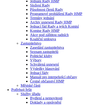
Jednání Rady HMP
Složení Rady
Působnost členů Rady
Programové prohlášení Rady HMP
Termíny jednání
Archiv usnesení Rady HMP
Jednací řád Rady a jejích Komisí
Komise Rady HMP
Akce pod záštitou radních
Koaliční smlouva
Zastupitelstvo
Zasedání zastupitelstva
Seznam zastupitelů
Politické kluby
Výbory
Schválená usnesení
Výsledky hlasování
Jednací řády
Manuál pro interpelující občany
Čestné občanství HMP
Městské části
Potřebuji řešit
Služby úřadu
Bydlení a nemovitosti
Doklady a oprávnění