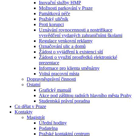
Inovační služby HMP
Možnosti parkování v Praze
Památková péče
Pražský uličník
Proti korupci
Uznávání rovnocennosti a nostrifikace
vysvědčení vydaných zahraničními školami
Regulace venkovní reklamy
Označování ulic a domů
Žádost o vyjádření k existenci sítí
Žádosti o využití prostředků elektronické
prezentace
Informace pro klienta směnárny
Volná pracovní místa
Dopravněsprávní činnosti
Ostatní
Grafický manuál
Akce pod záštitou radních hlavního města Prahy
Studentská právní poradna
Co dělat v Praze
Kontakty
Magistrát
Úřední hodiny
Podatelna
Pražské kontaktní centrum