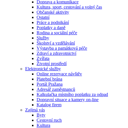
Doprava a komunikace
Kultura, sport, cestování a volný čas
Občanské aktivity
Ostatní
Práce a podnikání
Poplatky a daně
Rodina a sociální péče
Služby
Školství a vzdělávání
Výstavba a památková péče
Zdraví a zdravotnictví
Zvířata
Životní prostředí
Elektronické služby
Online rezervace návštěv
Platební brána
Portál Pražana
Adresář zaměstnanců
Kalkulačka místního poplatku za odpad
Dopravní situace a kamery on-line
Katalog firem
Zajímá vás
Byty
Cestovní ruch
Kultura