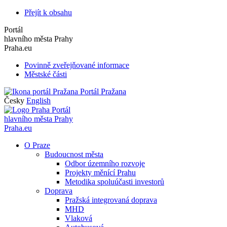
Přejít k obsahu
Portál
hlavního města Prahy
Praha.eu
Povinně zveřejňované informace
Městské části
Portál Pražana
Česky
English
Portál
hlavního města Prahy
Praha.eu
O Praze
Budoucnost města
Odbor územního rozvoje
Projekty měnící Prahu
Metodika spoluúčasti investorů
Doprava
Pražská integrovaná doprava
MHD
Vlaková