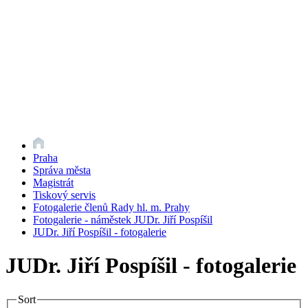
Praha
Správa města
Magistrát
Tiskový servis
Fotogalerie členů Rady hl. m. Prahy
Fotogalerie - náměstek JUDr. Jiří Pospíšil
JUDr. Jiří Pospíšil - fotogalerie
JUDr. Jiří Pospíšil - fotogalerie
Sort