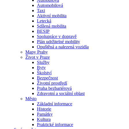
Autobusová
Automobilová
Taxi
Aktivní mobilita
Letecká
Sdílená mobilita
BESIP
Spolupráce v dopravě
Plán udržitelné mobility
Opuštěná a nalezená vozidla
Mapy Prahy
Život v Praze
Služby
Byty
Školství
Bezpečnost
Životní prostředí
Praha bezbariérová
Zdravotní a sociální oblast
Město
Základní informace
Historie
Památky
Kultura
Praktické informace