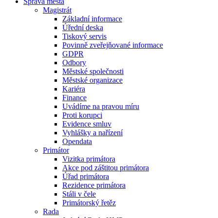
Správa města
Magistrát
Základní informace
Úřední deska
Tiskový servis
Povinně zveřejňované informace
GDPR
Odbory
Městské společnosti
Městské organizace
Kariéra
Finance
Uvádíme na pravou míru
Proti korupci
Evidence smluv
Vyhlášky a nařízení
Opendata
Primátor
Vizitka primátora
Akce pod záštitou primátora
Úřad primátora
Rezidence primátora
Stáli v čele
Primátorský řetěz
Rada