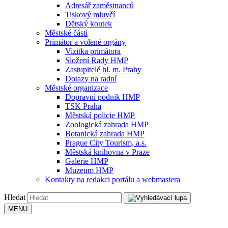
Adresář zaměstnanců
Tiskový mluvčí
Dětský koutek
Městské části
Primátor a volené orgány
Vizitka primátora
Složení Rady HMP
Zastupitelé hl. m. Prahy
Dotazy na radní
Městské organizace
Dopravní podnik HMP
TSK Praha
Městská policie HMP
Zoologická zahrada HMP
Botanická zahrada HMP
Prague City Tourism, a.s.
Městská knihovna v Praze
Galerie HMP
Muzeum HMP
Kontakty na redakci portálu a webmastera
Hledat
MENU