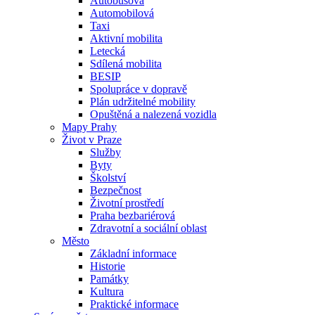
Autobusová
Automobilová
Taxi
Aktivní mobilita
Letecká
Sdílená mobilita
BESIP
Spolupráce v dopravě
Plán udržitelné mobility
Opuštěná a nalezená vozidla
Mapy Prahy
Život v Praze
Služby
Byty
Školství
Bezpečnost
Životní prostředí
Praha bezbariérová
Zdravotní a sociální oblast
Město
Základní informace
Historie
Památky
Kultura
Praktické informace