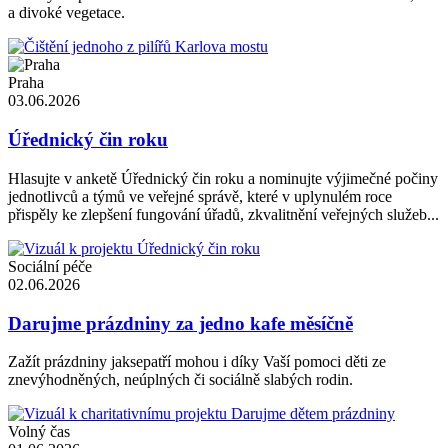
a divoké vegetace.
Praha
03.06.2026
Úřednický čin roku
Hlasujte v anketě Úřednický čin roku a nominujte výjimečné počiny
jednotlivců a týmů ve veřejné správě, které v uplynulém roce
přispěly ke zlepšení fungování úřadů, zkvalitnění veřejných služeb...
Sociální péče
02.06.2026
Darujme prázdniny za jedno kafe měsíčně
Zažít prázdniny jaksepatří mohou i díky Vaší pomoci děti ze
znevýhodněných, neúplných či sociálně slabých rodin.
Volný čas