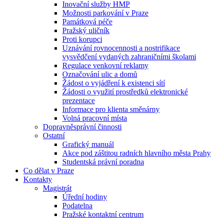
Inovační služby HMP
Možnosti parkování v Praze
Památková péče
Pražský uličník
Proti korupci
Uznávání rovnocennosti a nostrifikace
vysvědčení vydaných zahraničními školami
Regulace venkovní reklamy
Označování ulic a domů
Žádost o vyjádření k existenci sítí
Žádosti o využití prostředků elektronické
prezentace
Informace pro klienta směnárny
Volná pracovní místa
Dopravněsprávní činnosti
Ostatní
Grafický manuál
Akce pod záštitou radních hlavního města Prahy
Studentská právní poradna
Co dělat v Praze
Kontakty
Magistrát
Úřední hodiny
Podatelna
Pražské kontaktní centrum