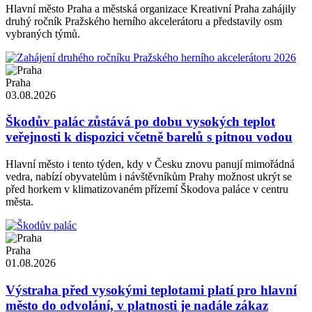
Hlavní město Praha a městská organizace Kreativní Praha zahájily
druhý ročník Pražského herního akcelerátoru a představily osm
vybraných týmů.
Praha
03.08.2026
Škodův palác zůstává po dobu vysokých teplot
veřejnosti k dispozici včetně barelů s pitnou vodou
Hlavní město i tento týden, kdy v Česku znovu panují mimořádná
vedra, nabízí obyvatelům i návštěvníkům Prahy možnost ukrýt se
před horkem v klimatizovaném přízemí Škodova paláce v centru
města.
Praha
01.08.2026
Výstraha před vysokými teplotami platí pro hlavní
město do odvolání, v platnosti je nadále zákaz