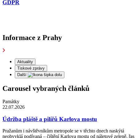
GDPR
Informace z Prahy
Aktuality
Tiskové zprávy
Další
Carousel vybraných článků
Památky
22.07.2026
Údržba pláště a pilířů Karlova mostu
Pražanům i návštěvníkům metropole se v těchto dnech naskýtá
neobvyklá podívaná – čištění Karlova mostu od náletové zeleně, řas