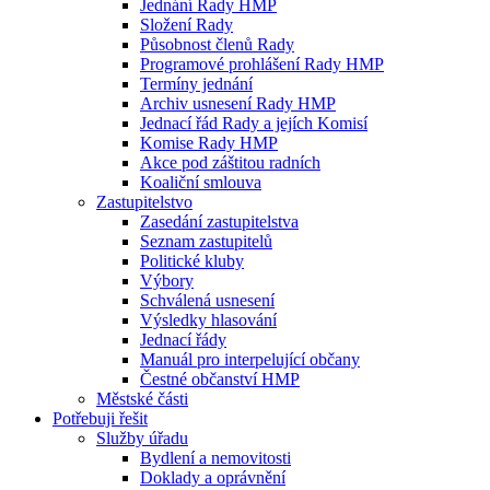
Jednání Rady HMP
Složení Rady
Působnost členů Rady
Programové prohlášení Rady HMP
Termíny jednání
Archiv usnesení Rady HMP
Jednací řád Rady a jejích Komisí
Komise Rady HMP
Akce pod záštitou radních
Koaliční smlouva
Zastupitelstvo
Zasedání zastupitelstva
Seznam zastupitelů
Politické kluby
Výbory
Schválená usnesení
Výsledky hlasování
Jednací řády
Manuál pro interpelující občany
Čestné občanství HMP
Městské části
Potřebuji řešit
Služby úřadu
Bydlení a nemovitosti
Doklady a oprávnění