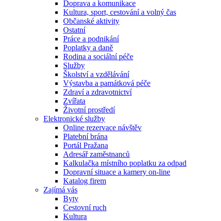
Doprava a komunikace
Kultura, sport, cestování a volný čas
Občanské aktivity
Ostatní
Práce a podnikání
Poplatky a daně
Rodina a sociální péče
Služby
Školství a vzdělávání
Výstavba a památková péče
Zdraví a zdravotnictví
Zvířata
Životní prostředí
Elektronické služby
Online rezervace návštěv
Platební brána
Portál Pražana
Adresář zaměstnanců
Kalkulačka místního poplatku za odpad
Dopravní situace a kamery on-line
Katalog firem
Zajímá vás
Byty
Cestovní ruch
Kultura