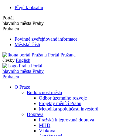
Přejít k obsahu
Portál
hlavního města Prahy
Praha.eu
Povinně zveřejňované informace
Městské části
Portál Pražana
Česky
English
Portál
hlavního města Prahy
Praha.eu
O Praze
Budoucnost města
Odbor územního rozvoje
Projekty měnící Prahu
Metodika spoluúčasti investorů
Doprava
Pražská integrovaná doprava
MHD
Vlaková