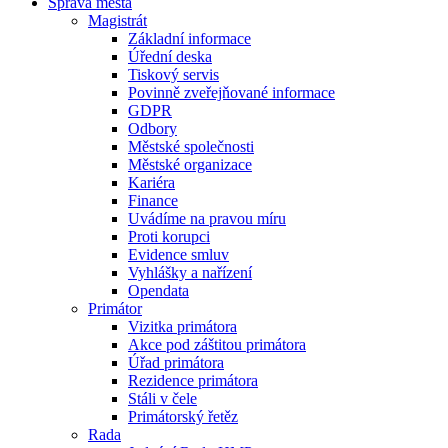
Správa města
Magistrát
Základní informace
Úřední deska
Tiskový servis
Povinně zveřejňované informace
GDPR
Odbory
Městské společnosti
Městské organizace
Kariéra
Finance
Uvádíme na pravou míru
Proti korupci
Evidence smluv
Vyhlášky a nařízení
Opendata
Primátor
Vizitka primátora
Akce pod záštitou primátora
Úřad primátora
Rezidence primátora
Stáli v čele
Primátorský řetěz
Rada