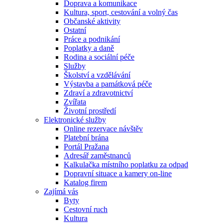
Doprava a komunikace
Kultura, sport, cestování a volný čas
Občanské aktivity
Ostatní
Práce a podnikání
Poplatky a daně
Rodina a sociální péče
Služby
Školství a vzdělávání
Výstavba a památková péče
Zdraví a zdravotnictví
Zvířata
Životní prostředí
Elektronické služby
Online rezervace návštěv
Platební brána
Portál Pražana
Adresář zaměstnanců
Kalkulačka místního poplatku za odpad
Dopravní situace a kamery on-line
Katalog firem
Zajímá vás
Byty
Cestovní ruch
Kultura