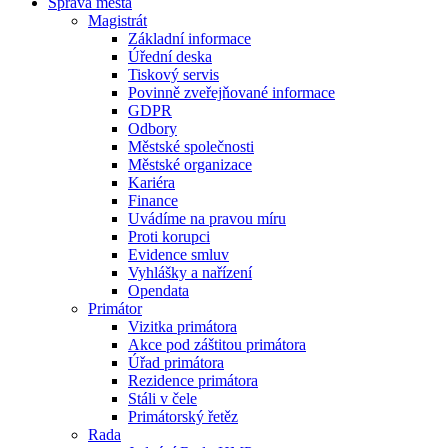
Správa města
Magistrát
Základní informace
Úřední deska
Tiskový servis
Povinně zveřejňované informace
GDPR
Odbory
Městské společnosti
Městské organizace
Kariéra
Finance
Uvádíme na pravou míru
Proti korupci
Evidence smluv
Vyhlášky a nařízení
Opendata
Primátor
Vizitka primátora
Akce pod záštitou primátora
Úřad primátora
Rezidence primátora
Stáli v čele
Primátorský řetěz
Rada