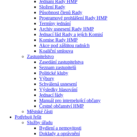
Jednání Rady HMP
Složení Rady
Působnost členů Rady
Programové prohlášení Rady HMP
Termíny jednání
Archiv usnesení Rady HMP
Jednací řád Rady a jejích Komisí
Komise Rady HMP
Akce pod záštitou radních
Koaliční smlouva
Zastupitelstvo
Zasedání zastupitelstva
Seznam zastupitelů
Politické kluby
Výbory
Schválená usnesení
Výsledky hlasování
Jednací řády
Manuál pro interpelující občany
Čestné občanství HMP
Městské části
Potřebuji řešit
Služby úřadu
Bydlení a nemovitosti
Doklady a oprávnění