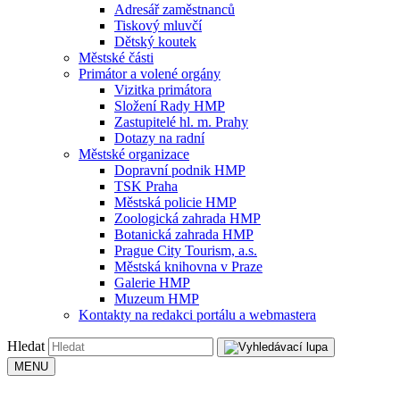
Adresář zaměstnanců
Tiskový mluvčí
Dětský koutek
Městské části
Primátor a volené orgány
Vizitka primátora
Složení Rady HMP
Zastupitelé hl. m. Prahy
Dotazy na radní
Městské organizace
Dopravní podnik HMP
TSK Praha
Městská policie HMP
Zoologická zahrada HMP
Botanická zahrada HMP
Prague City Tourism, a.s.
Městská knihovna v Praze
Galerie HMP
Muzeum HMP
Kontakty na redakci portálu a webmastera
Hledat
MENU