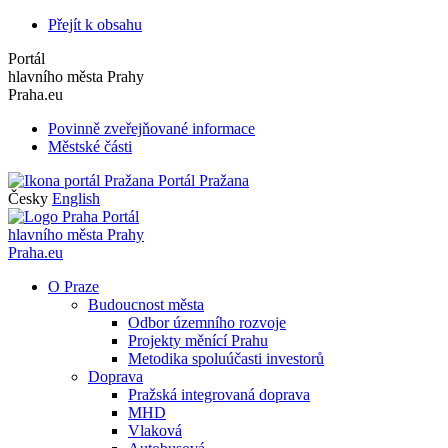
Přejít k obsahu
Portál
hlavního města Prahy
Praha.eu
Povinně zveřejňované informace
Městské části
Portál Pražana
Česky
English
Portál
hlavního města Prahy
Praha.eu
O Praze
Budoucnost města
Odbor územního rozvoje
Projekty měnící Prahu
Metodika spoluúčasti investorů
Doprava
Pražská integrovaná doprava
MHD
Vlaková