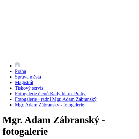
Praha
Správa města
Magistrát
Tiskový servis
Fotogalerie členů Rady hl. m. Prahy
Fotogalerie - radní Mgr. Adam Zábranský
Mgr. Adam Zábranský - fotogalerie
Mgr. Adam Zábranský -
fotogalerie