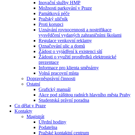
Inovační služby HMP
Možnosti parkování v Praze
Památková péče
Pražský uličník
Proti korupci
Uznávání rovnocennosti a nostrifikace
vysvědčení vydaných zahraničními školami
Regulace venkovní reklamy
Označování ulic a domů
Žádost o vyjádření k existenci sítí
Žádosti o využití prostředků elektronické
prezentace
Informace pro klienta směnárny
Volná pracovní místa
Dopravněsprávní činnosti
Ostatní
Grafický manuál
Akce pod záštitou radních hlavního města Prahy
Studentská právní poradna
Co dělat v Praze
Kontakty
Magistrát
Úřední hodiny
Podatelna
Pražské kontaktní centrum