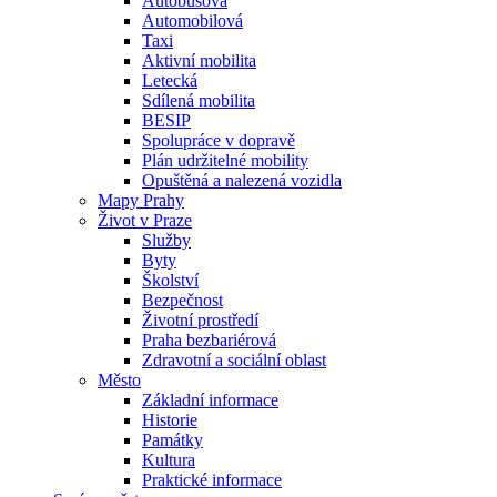
Autobusová
Automobilová
Taxi
Aktivní mobilita
Letecká
Sdílená mobilita
BESIP
Spolupráce v dopravě
Plán udržitelné mobility
Opuštěná a nalezená vozidla
Mapy Prahy
Život v Praze
Služby
Byty
Školství
Bezpečnost
Životní prostředí
Praha bezbariérová
Zdravotní a sociální oblast
Město
Základní informace
Historie
Památky
Kultura
Praktické informace