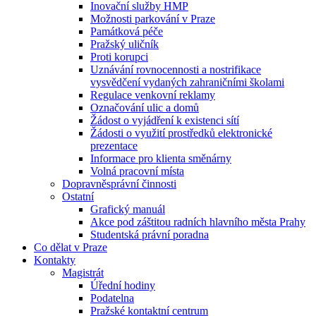
Inovační služby HMP
Možnosti parkování v Praze
Památková péče
Pražský uličník
Proti korupci
Uznávání rovnocennosti a nostrifikace
vysvědčení vydaných zahraničními školami
Regulace venkovní reklamy
Označování ulic a domů
Žádost o vyjádření k existenci sítí
Žádosti o využití prostředků elektronické
prezentace
Informace pro klienta směnárny
Volná pracovní místa
Dopravněsprávní činnosti
Ostatní
Grafický manuál
Akce pod záštitou radních hlavního města Prahy
Studentská právní poradna
Co dělat v Praze
Kontakty
Magistrát
Úřední hodiny
Podatelna
Pražské kontaktní centrum