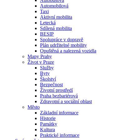
Autobusová
Automobilová
Taxi
Aktivní mobilita
Letecká
Sdílená mobilita
BESIP
Spolupráce v dopravě
Plán udržitelné mobility
Opuštěná a nalezená vozidla
Mapy Prahy
Život v Praze
Služby
Byty
Školství
Bezpečnost
Životní prostředí
Praha bezbariérová
Zdravotní a sociální oblast
Město
Základní informace
Historie
Památky
Kultura
Praktické informace