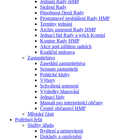
Jednání Rady HMP
Složení Rady
Působnost členů Rady
Programové prohlášení Rady HMP
Termíny jednání
Archiv usnesení Rady HMP
Jednací řád Rady a jejích Komisí
Komise Rady HMP
Akce pod záštitou radních
Koaliční smlouva
Zastupitelstvo
Zasedání zastupitelstva
Seznam zastupitelů
Politické kluby
Výbory
Schválená usnesení
Výsledky hlasování
Jednací řády
Manuál pro interpelující občany
Čestné občanství HMP
Městské části
Potřebuji řešit
Služby úřadu
Bydlení a nemovitosti
Doklady a oprávnění