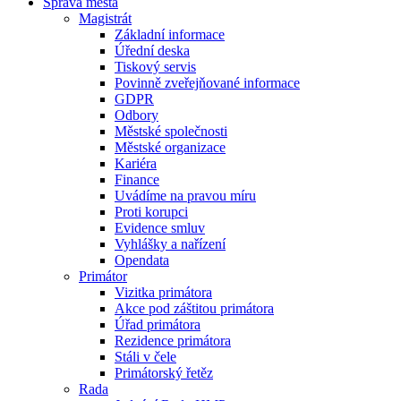
Správa města
Magistrát
Základní informace
Úřední deska
Tiskový servis
Povinně zveřejňované informace
GDPR
Odbory
Městské společnosti
Městské organizace
Kariéra
Finance
Uvádíme na pravou míru
Proti korupci
Evidence smluv
Vyhlášky a nařízení
Opendata
Primátor
Vizitka primátora
Akce pod záštitou primátora
Úřad primátora
Rezidence primátora
Stáli v čele
Primátorský řetěz
Rada