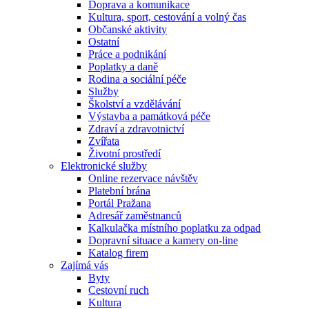
Doprava a komunikace
Kultura, sport, cestování a volný čas
Občanské aktivity
Ostatní
Práce a podnikání
Poplatky a daně
Rodina a sociální péče
Služby
Školství a vzdělávání
Výstavba a památková péče
Zdraví a zdravotnictví
Zvířata
Životní prostředí
Elektronické služby
Online rezervace návštěv
Platební brána
Portál Pražana
Adresář zaměstnanců
Kalkulačka místního poplatku za odpad
Dopravní situace a kamery on-line
Katalog firem
Zajímá vás
Byty
Cestovní ruch
Kultura