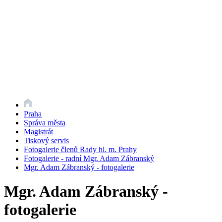
Praha
Správa města
Magistrát
Tiskový servis
Fotogalerie členů Rady hl. m. Prahy
Fotogalerie - radní Mgr. Adam Zábranský
Mgr. Adam Zábranský - fotogalerie
Mgr. Adam Zábranský -
fotogalerie