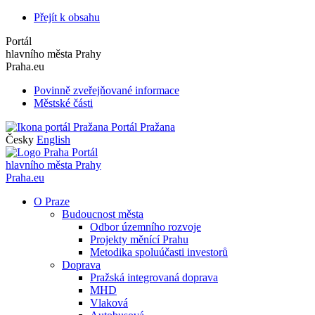
Přejít k obsahu
Portál
hlavního města Prahy
Praha.eu
Povinně zveřejňované informace
Městské části
Portál Pražana
Česky
English
Portál
hlavního města Prahy
Praha.eu
O Praze
Budoucnost města
Odbor územního rozvoje
Projekty měnící Prahu
Metodika spoluúčasti investorů
Doprava
Pražská integrovaná doprava
MHD
Vlaková