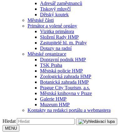
Adresář zaměstnanců
Tiskový mluvčí
Dětský koutek
Městské části
Primátor a volené orgány
Vizitka primátora
Složení Rady HMP
Zastupitelé hl. m. Prahy
Dotazy na radní
Městské organizace
Dopravní podnik HMP
TSK Praha
Městská policie HMP
Zoologická zahrada HMP
Botanická zahrada HMP
Prague City Tourism, a.s.
Městská knihovna v Praze
Galerie HMP
Muzeum HMP
Kontakty na redakci portálu a webmastera
Hledat
MENU