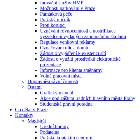
Inovační služby HMP
Možnosti parkování v Praze
Památková péče
Pražský uličník
Proti korupci
Uznávání rovnocennosti a nostrifikace
vysvědčení vydaných zahraničními školami
Regulace venkovní reklamy
Označování ulic a domů
Žádost o vyjádření k existenci sítí
Žádosti o využití prostředků elektronické
prezentace
Informace pro klienta směnárny
Volná pracovní místa
Dopravněsprávní činnosti
Ostatní
Grafický manuál
Akce pod záštitou radních hlavního města Prahy
Studentská právní poradna
Co dělat v Praze
Kontakty
Magistrát
Úřední hodiny
Podatelna
Pražské kontaktní centrum