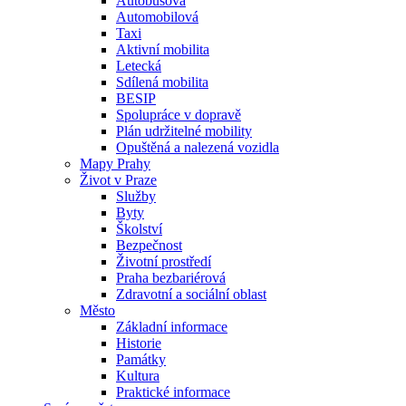
Autobusová
Automobilová
Taxi
Aktivní mobilita
Letecká
Sdílená mobilita
BESIP
Spolupráce v dopravě
Plán udržitelné mobility
Opuštěná a nalezená vozidla
Mapy Prahy
Život v Praze
Služby
Byty
Školství
Bezpečnost
Životní prostředí
Praha bezbariérová
Zdravotní a sociální oblast
Město
Základní informace
Historie
Památky
Kultura
Praktické informace