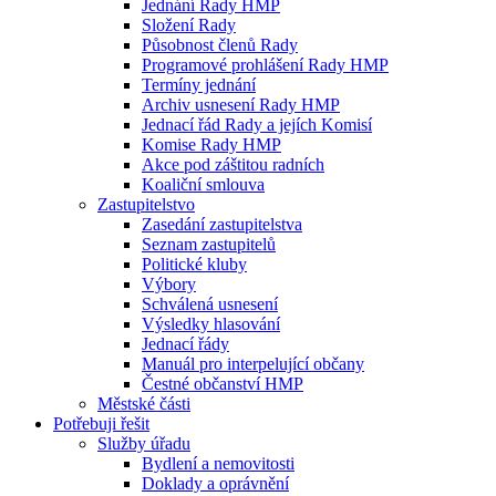
Jednání Rady HMP
Složení Rady
Působnost členů Rady
Programové prohlášení Rady HMP
Termíny jednání
Archiv usnesení Rady HMP
Jednací řád Rady a jejích Komisí
Komise Rady HMP
Akce pod záštitou radních
Koaliční smlouva
Zastupitelstvo
Zasedání zastupitelstva
Seznam zastupitelů
Politické kluby
Výbory
Schválená usnesení
Výsledky hlasování
Jednací řády
Manuál pro interpelující občany
Čestné občanství HMP
Městské části
Potřebuji řešit
Služby úřadu
Bydlení a nemovitosti
Doklady a oprávnění