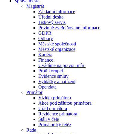
Správa města
Magistrát
Základní informace
Úřední deska
Tiskový servis
Povinně zveřejňované informace
GDPR
Odbory
Městské společnosti
Městské organizace
Kariéra
Finance
Uvádíme na pravou míru
Proti korupci
Evidence smluv
Vyhlášky a nařízení
Opendata
Primátor
Vizitka primátora
Akce pod záštitou primátora
Úřad primátora
Rezidence primátora
Stáli v čele
Primátorský řetěz
Rada