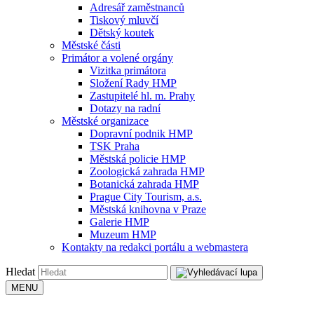
Adresář zaměstnanců
Tiskový mluvčí
Dětský koutek
Městské části
Primátor a volené orgány
Vizitka primátora
Složení Rady HMP
Zastupitelé hl. m. Prahy
Dotazy na radní
Městské organizace
Dopravní podnik HMP
TSK Praha
Městská policie HMP
Zoologická zahrada HMP
Botanická zahrada HMP
Prague City Tourism, a.s.
Městská knihovna v Praze
Galerie HMP
Muzeum HMP
Kontakty na redakci portálu a webmastera
Hledat
MENU