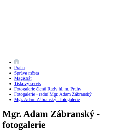
Praha
Správa města
Magistrát
Tiskový servis
Fotogalerie členů Rady hl. m. Prahy
Fotogalerie - radní Mgr. Adam Zábranský
Mgr. Adam Zábranský - fotogalerie
Mgr. Adam Zábranský -
fotogalerie