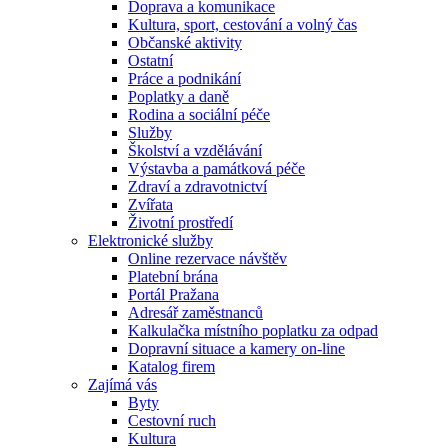
Doprava a komunikace
Kultura, sport, cestování a volný čas
Občanské aktivity
Ostatní
Práce a podnikání
Poplatky a daně
Rodina a sociální péče
Služby
Školství a vzdělávání
Výstavba a památková péče
Zdraví a zdravotnictví
Zvířata
Životní prostředí
Elektronické služby
Online rezervace návštěv
Platební brána
Portál Pražana
Adresář zaměstnanců
Kalkulačka místního poplatku za odpad
Dopravní situace a kamery on-line
Katalog firem
Zajímá vás
Byty
Cestovní ruch
Kultura