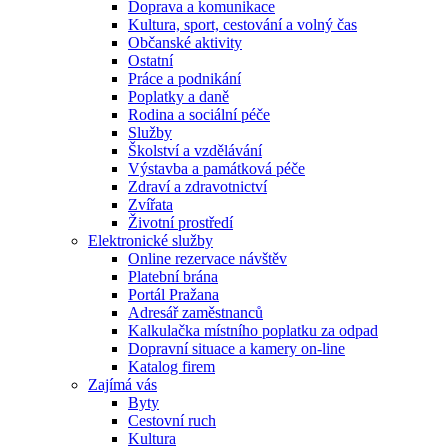
Doprava a komunikace
Kultura, sport, cestování a volný čas
Občanské aktivity
Ostatní
Práce a podnikání
Poplatky a daně
Rodina a sociální péče
Služby
Školství a vzdělávání
Výstavba a památková péče
Zdraví a zdravotnictví
Zvířata
Životní prostředí
Elektronické služby
Online rezervace návštěv
Platební brána
Portál Pražana
Adresář zaměstnanců
Kalkulačka místního poplatku za odpad
Dopravní situace a kamery on-line
Katalog firem
Zajímá vás
Byty
Cestovní ruch
Kultura