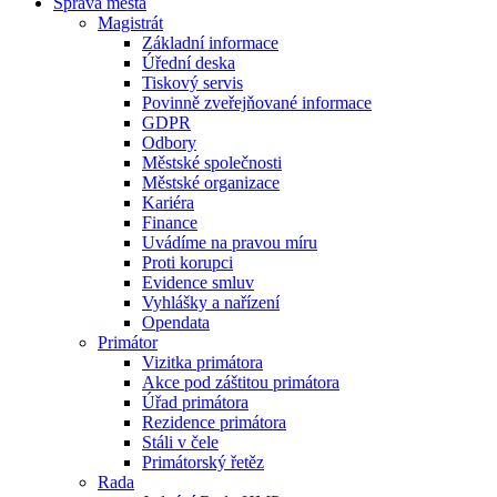
Správa města
Magistrát
Základní informace
Úřední deska
Tiskový servis
Povinně zveřejňované informace
GDPR
Odbory
Městské společnosti
Městské organizace
Kariéra
Finance
Uvádíme na pravou míru
Proti korupci
Evidence smluv
Vyhlášky a nařízení
Opendata
Primátor
Vizitka primátora
Akce pod záštitou primátora
Úřad primátora
Rezidence primátora
Stáli v čele
Primátorský řetěz
Rada