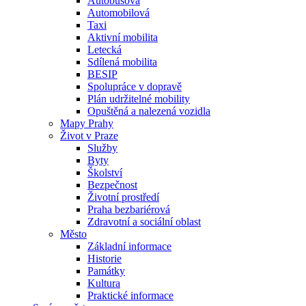
Autobusová
Automobilová
Taxi
Aktivní mobilita
Letecká
Sdílená mobilita
BESIP
Spolupráce v dopravě
Plán udržitelné mobility
Opuštěná a nalezená vozidla
Mapy Prahy
Život v Praze
Služby
Byty
Školství
Bezpečnost
Životní prostředí
Praha bezbariérová
Zdravotní a sociální oblast
Město
Základní informace
Historie
Památky
Kultura
Praktické informace