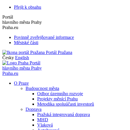
Přejít k obsahu
Portál
hlavního města Prahy
Praha.eu
Povinně zveřejňované informace
Městské části
Portál Pražana
Česky
English
Portál
hlavního města Prahy
Praha.eu
O Praze
Budoucnost města
Odbor územního rozvoje
Projekty měnící Prahu
Metodika spoluúčasti investorů
Doprava
Pražská integrovaná doprava
MHD
Vlaková