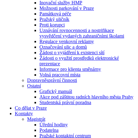
Inovační služby HMP
Možnosti parkování v Praze
Památková péče
Pražský uličník
Proti korupci
Uznávání rovnocennosti a nostrifikace
vysvědčení vydaných zahraničními školami
Regulace venkovní reklamy
Označování ulic a domů
Žádost o vyjádření k existenci sítí
Žádosti o využití prostředků elektronické
prezentace
Informace pro klienta směnárny
Volná pracovní místa
Dopravněsprávní činnosti
Ostatní
Grafický manuál
Akce pod záštitou radních hlavního města Prahy
Studentská právní poradna
Co dělat v Praze
Kontakty
Magistrát
Úřední hodiny
Podatelna
Pražské kontaktní centrum