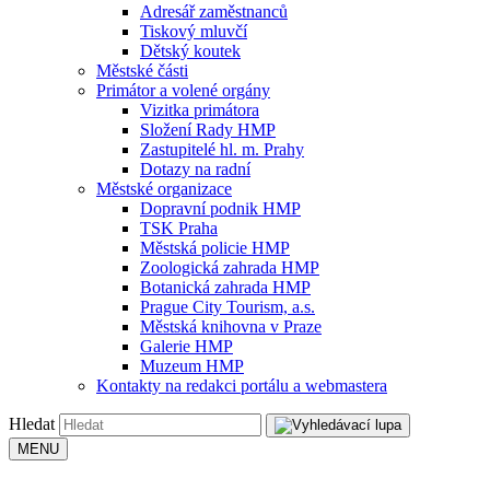
Adresář zaměstnanců
Tiskový mluvčí
Dětský koutek
Městské části
Primátor a volené orgány
Vizitka primátora
Složení Rady HMP
Zastupitelé hl. m. Prahy
Dotazy na radní
Městské organizace
Dopravní podnik HMP
TSK Praha
Městská policie HMP
Zoologická zahrada HMP
Botanická zahrada HMP
Prague City Tourism, a.s.
Městská knihovna v Praze
Galerie HMP
Muzeum HMP
Kontakty na redakci portálu a webmastera
Hledat
MENU