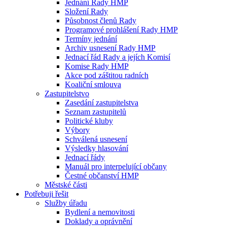
Jednání Rady HMP
Složení Rady
Působnost členů Rady
Programové prohlášení Rady HMP
Termíny jednání
Archiv usnesení Rady HMP
Jednací řád Rady a jejích Komisí
Komise Rady HMP
Akce pod záštitou radních
Koaliční smlouva
Zastupitelstvo
Zasedání zastupitelstva
Seznam zastupitelů
Politické kluby
Výbory
Schválená usnesení
Výsledky hlasování
Jednací řády
Manuál pro interpelující občany
Čestné občanství HMP
Městské části
Potřebuji řešit
Služby úřadu
Bydlení a nemovitosti
Doklady a oprávnění