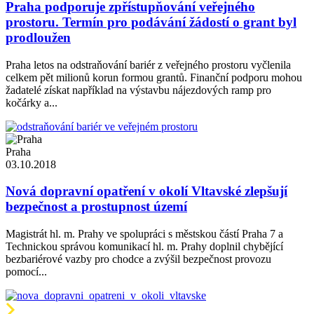
Praha podporuje zpřístupňování veřejného
prostoru. Termín pro podávání žádostí o grant byl
prodloužen
Praha letos na odstraňování bariér z veřejného prostoru vyčlenila
celkem pět milionů korun formou grantů. Finanční podporu mohou
žadatelé získat například na výstavbu nájezdových ramp pro
kočárky a...
Praha
03.10.2018
Nová dopravní opatření v okolí Vltavské zlepšují
bezpečnost a prostupnost území
Magistrát hl. m. Prahy ve spolupráci s městskou částí Praha 7 a
Technickou správou komunikací hl. m. Prahy doplnil chybějící
bezbariérové vazby pro chodce a zvýšil bezpečnost provozu
pomocí...