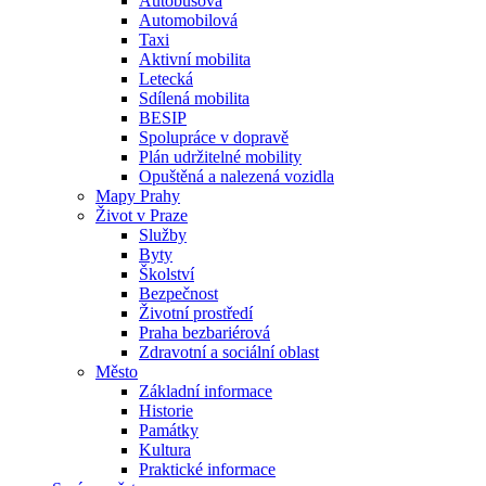
Autobusová
Automobilová
Taxi
Aktivní mobilita
Letecká
Sdílená mobilita
BESIP
Spolupráce v dopravě
Plán udržitelné mobility
Opuštěná a nalezená vozidla
Mapy Prahy
Život v Praze
Služby
Byty
Školství
Bezpečnost
Životní prostředí
Praha bezbariérová
Zdravotní a sociální oblast
Město
Základní informace
Historie
Památky
Kultura
Praktické informace