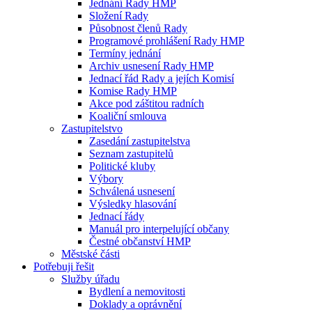
Jednání Rady HMP
Složení Rady
Působnost členů Rady
Programové prohlášení Rady HMP
Termíny jednání
Archiv usnesení Rady HMP
Jednací řád Rady a jejích Komisí
Komise Rady HMP
Akce pod záštitou radních
Koaliční smlouva
Zastupitelstvo
Zasedání zastupitelstva
Seznam zastupitelů
Politické kluby
Výbory
Schválená usnesení
Výsledky hlasování
Jednací řády
Manuál pro interpelující občany
Čestné občanství HMP
Městské části
Potřebuji řešit
Služby úřadu
Bydlení a nemovitosti
Doklady a oprávnění