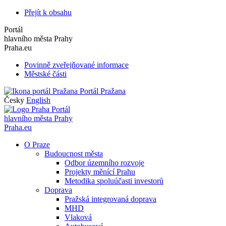
Přejít k obsahu
Portál
hlavního města Prahy
Praha.eu
Povinně zveřejňované informace
Městské části
Portál Pražana
Česky
English
Portál
hlavního města Prahy
Praha.eu
O Praze
Budoucnost města
Odbor územního rozvoje
Projekty měnící Prahu
Metodika spoluúčasti investorů
Doprava
Pražská integrovaná doprava
MHD
Vlaková