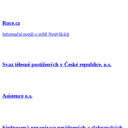
Ruce.cz
Informační portál o světě Neslyšících
Svaz tělesně postižených v České republice, o.s.
Asistence o.s.
Sjednocená organizace nevidomých a slabozrakých