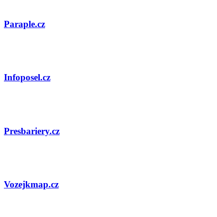
Paraple.cz
Infoposel.cz
Presbariery.cz
Vozejkmap.cz