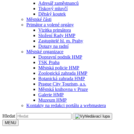
Adresář zaměstnanců
Tiskový mluvčí
Dětský koutek
Městské části
Primátor a volené orgány
Vizitka primátora
Složení Rady HMP
Zastupitelé hl. m. Prahy
Dotazy na radní
Městské organizace
Dopravní podnik HMP
TSK Praha
Městská policie HMP
Zoologická zahrada HMP
Botanická zahrada HMP
Prague City Tourism, a.s.
Městská knihovna v Praze
Galerie HMP
Muzeum HMP
Kontakty na redakci portálu a webmastera
Hledat
MENU