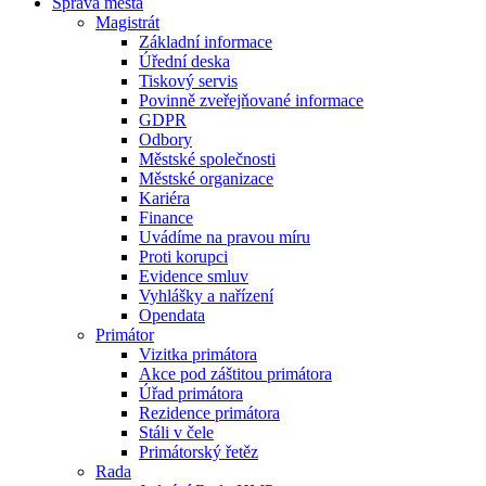
Správa města
Magistrát
Základní informace
Úřední deska
Tiskový servis
Povinně zveřejňované informace
GDPR
Odbory
Městské společnosti
Městské organizace
Kariéra
Finance
Uvádíme na pravou míru
Proti korupci
Evidence smluv
Vyhlášky a nařízení
Opendata
Primátor
Vizitka primátora
Akce pod záštitou primátora
Úřad primátora
Rezidence primátora
Stáli v čele
Primátorský řetěz
Rada