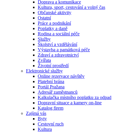
Doprava a komunikace
Kultura, sport, cestování a volný čas
Občanské aktivity
Ostatní
Práce a podnikání
Poplatky a daně
Rodina a sociální péče
Služby
Školství a vzdělávání
Výstavba a památková péče
Zdraví a zdravotnictví
Zvířata
Životní prostředí
Elektronické služby
Online rezervace návštěv
Platební brána
Portál Pražana
Adresář zaměstnanců
Kalkulačka místního poplatku za odpad
Dopravní situace a kamery on-line
Katalog firem
Zajímá vás
Byty
Cestovní ruch
Kultura