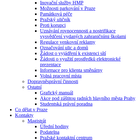
Inovační služby HMP
Možnosti parkování v Praze
Památková péče
Pražský uličník
Proti korupci
Uznávání rovnocennosti a nostrifikace
vysvědčení vydaných zahraničními školami
Regulace venkovní reklamy
Označování ulic a domů
Žádost o vyjádření k existenci sítí
Žádosti o využití prostředků elektronické
prezentace
Informace pro klienta směnárny
Volná pracovní místa
Dopravněsprávní činnosti
Ostatní
Grafický manuál
Akce pod záštitou radních hlavního města Prahy
Studentská právní poradna
Co dělat v Praze
Kontakty
Magistrát
Úřední hodiny
Podatelna
Pražské kontaktní centrum