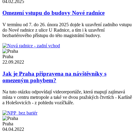
04.02.2025
Omezení vstupu do budovy Nové radnice
V termínu od 7. do 26. února 2025 dojde k uzavření zadního vstupu
do Nové radnice z ulice U Radnice, a tím i k uzavření
bezbariérového přístupu do této magistrátní budovy.
Praha
22.09.2022
Jak je Praha připravena na návštěvníky s
omezeným pohybem?
Na tuto otázku odpovídají videoreportáže, která mapují zajímavá
místa v centru metropole a také ve dvou pražských čtvrtích - Karlíně
a Holešovicích - z pohledu vozíčkáře.
Praha
04.04.2022