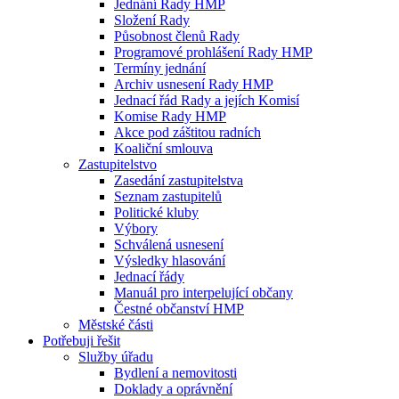
Jednání Rady HMP
Složení Rady
Působnost členů Rady
Programové prohlášení Rady HMP
Termíny jednání
Archiv usnesení Rady HMP
Jednací řád Rady a jejích Komisí
Komise Rady HMP
Akce pod záštitou radních
Koaliční smlouva
Zastupitelstvo
Zasedání zastupitelstva
Seznam zastupitelů
Politické kluby
Výbory
Schválená usnesení
Výsledky hlasování
Jednací řády
Manuál pro interpelující občany
Čestné občanství HMP
Městské části
Potřebuji řešit
Služby úřadu
Bydlení a nemovitosti
Doklady a oprávnění