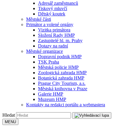
Adresář zaměstnanců
Tiskový mluvčí
Dětský koutek
Městské části
Primátor a volené orgány
Vizitka primátora
Složení Rady HMP
Zastupitelé hl. m. Prahy
Dotazy na radní
Městské organizace
Dopravní podnik HMP
TSK Praha
Městská policie HMP
Zoologická zahrada HMP
Botanická zahrada HMP
Prague City Tourism, a.s.
Městská knihovna v Praze
Galerie HMP
Muzeum HMP
Kontakty na redakci portálu a webmastera
Hledat
MENU