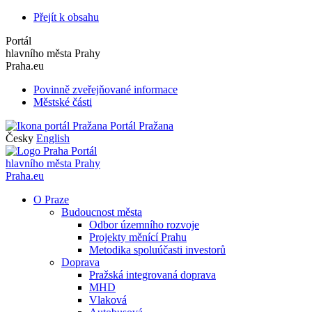
Přejít k obsahu
Portál
hlavního města Prahy
Praha.eu
Povinně zveřejňované informace
Městské části
Portál Pražana
Česky
English
Portál
hlavního města Prahy
Praha.eu
O Praze
Budoucnost města
Odbor územního rozvoje
Projekty měnící Prahu
Metodika spoluúčasti investorů
Doprava
Pražská integrovaná doprava
MHD
Vlaková