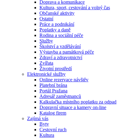
Doprava a komunikace
Kultura, sport, cestování a volný čas
Občanské aktivity
Ostatní
Práce a podnikání
Poplatky a daně
Rodina a sociální péče
Služby
Školství a vzdělávání
Výstavba a památková péče
Zdraví a zdravotnictví
Zvířata
Životní prostředí
Elektronické služby
Online rezervace návštěv
Platební brána
Portál Pražana
Adresář zaměstnanců
Kalkulačka místního poplatku za odpad
Dopravní situace a kamery on-line
Katalog firem
Zajímá vás
Byty
Cestovní ruch
Kultura