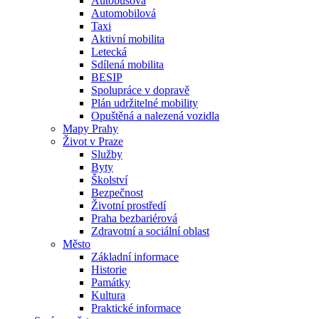
Autobusová
Automobilová
Taxi
Aktivní mobilita
Letecká
Sdílená mobilita
BESIP
Spolupráce v dopravě
Plán udržitelné mobility
Opuštěná a nalezená vozidla
Mapy Prahy
Život v Praze
Služby
Byty
Školství
Bezpečnost
Životní prostředí
Praha bezbariérová
Zdravotní a sociální oblast
Město
Základní informace
Historie
Památky
Kultura
Praktické informace