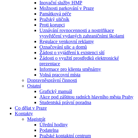
Inovační služby HMP
Možnosti parkování v Praze
Památková péče
Pražský uličník
Proti korupci
Uznávání rovnocennosti a nostrifikace
vysvědčení vydaných zahraničními školami
Regulace venkovní reklamy
Označování ulic a domů
Žádost o vyjádření k existenci sítí
Žádosti o využití prostředků elektronické
prezentace
Informace pro klienta směnárny
Volná pracovní místa
Dopravněsprávní činnosti
Ostatní
Grafický manuál
Akce pod záštitou radních hlavního města Prahy
Studentská právní poradna
Co dělat v Praze
Kontakty
Magistrát
Úřední hodiny
Podatelna
Pražské kontaktní centrum