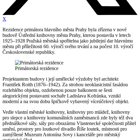
X
Rezidence primátora hlavního města Prahy byla zřízena v nové
budově Ústřední knihovny města Prahy, kterou postavila v letech
1925–1928 Pražská městská spořitelna jako jubilejní dar hlavnímu
městu při příležitosti 60. výročí svého trvání a na počest 10. výročí
Československé republiky.
Primátorská rezidence
Projektantem budovy i její umělecké výzdoby byl architekt
František Roith (1876–1942). Za strohou neoklasicistní fasádou
rozlehlého objektu, ozdobenou pouze balkonem se šesti
alegorickými postavami sochaře Ladislava Kofránka, vznikl
moderní a na svou dobu špičkově vybavený víceúčelový objekt.
Vedle vlastní městské knihovny, knihovny pro mládež, knihovny
pro slepce a knihovny komunálních zaměstnanců zde byly též dva
přednáškové sály, sály pro obrazárnu Vlastenecké společnosti přátel
umění, prostory pro loutkové divadlo Říše loutek, místnosti pro
zamýšlené Muzeum Antonína Sovy i kanceláře pro městský