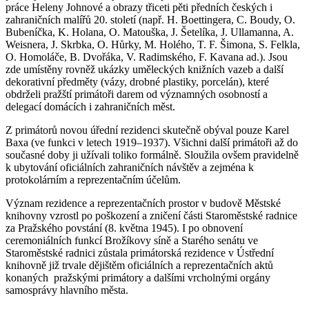
práce Heleny Johnové a obrazy třiceti pěti předních českých i
zahraničních malířů 20. století (např. H. Boettingera, C. Boudy, O.
Bubeníčka, K. Holana, O. Matouška, J. Šetelíka, J. Ullamanna, A.
Weisnera, J. Skrbka, O. Hůrky, M. Holého, T. F. Šimona, S. Felkla,
O. Homoláče, B. Dvořáka, V. Radimského, F. Kavana ad.). Jsou
zde umístěny rovněž ukázky uměleckých knižních vazeb a další
dekorativní předměty (vázy, drobné plastiky, porcelán), které
obdrželi pražští primátoři darem od významných osobností a
delegací domácích i zahraničních měst.
Z primátorů novou úřední rezidenci skutečně obýval pouze Karel
Baxa (ve funkci v letech 1919–1937). Všichni další primátoři až do
současné doby ji užívali toliko formálně. Sloužila ovšem pravidelně
k ubytování oficiálních zahraničních návštěv a zejména k
protokolárním a reprezentačním účelům.
Význam rezidence a reprezentačních prostor v budově Městské
knihovny vzrostl po poškození a zničení části Staroměstské radnice
za Pražského povstání (8. května 1945). I po obnovení
ceremoniálních funkcí Brožíkovy síně a Starého senátu ve
Staroměstské radnici zůstala primátorská rezidence v Ústřední
knihovně již trvale dějištěm oficiálních a reprezentačních aktů
konaných pražskými primátory a dalšími vrcholnými orgány
samosprávy hlavního města.