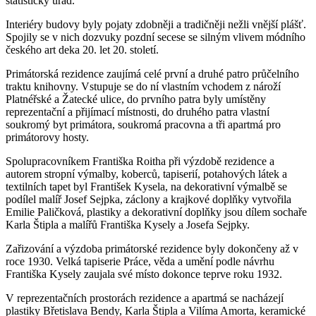
statistický úřad.
Interiéry budovy byly pojaty zdobněji a tradičněji nežli vnější plášť.
Spojily se v nich dozvuky pozdní secese se silným vlivem módního
českého art deka 20. let 20. století.
Primátorská rezidence zaujímá celé první a druhé patro průčelního
traktu knihovny. Vstupuje se do ní vlastním vchodem z nároží
Platnéřské a Žatecké ulice, do prvního patra byly umístěny
reprezentační a přijímací místnosti, do druhého patra vlastní
soukromý byt primátora, soukromá pracovna a tři apartmá pro
primátorovy hosty.
Spolupracovníkem Františka Roitha při výzdobě rezidence a
autorem stropní výmalby, koberců, tapiserií, potahových látek a
textilních tapet byl František Kysela, na dekorativní výmalbě se
podílel malíř Josef Sejpka, záclony a krajkové doplňky vytvořila
Emilie Paličková, plastiky a dekorativní doplňky jsou dílem sochaře
Karla Štipla a malířů Františka Kysely a Josefa Sejpky.
Zařizování a výzdoba primátorské rezidence byly dokončeny až v
roce 1930. Velká tapiserie Práce, věda a umění podle návrhu
Františka Kysely zaujala své místo dokonce teprve roku 1932.
V reprezentačních prostorách rezidence a apartmá se nacházejí
plastiky Břetislava Bendy, Karla Štipla a Vilíma Amorta, keramické