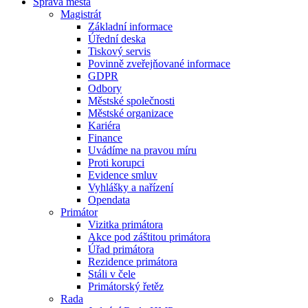
Správa města
Magistrát
Základní informace
Úřední deska
Tiskový servis
Povinně zveřejňované informace
GDPR
Odbory
Městské společnosti
Městské organizace
Kariéra
Finance
Uvádíme na pravou míru
Proti korupci
Evidence smluv
Vyhlášky a nařízení
Opendata
Primátor
Vizitka primátora
Akce pod záštitou primátora
Úřad primátora
Rezidence primátora
Stáli v čele
Primátorský řetěz
Rada