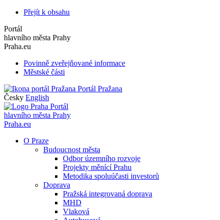
Přejít k obsahu
Portál
hlavního města Prahy
Praha.eu
Povinně zveřejňované informace
Městské části
Portál Pražana
Česky
English
Portál
hlavního města Prahy
Praha.eu
O Praze
Budoucnost města
Odbor územního rozvoje
Projekty měnící Prahu
Metodika spoluúčasti investorů
Doprava
Pražská integrovaná doprava
MHD
Vlaková