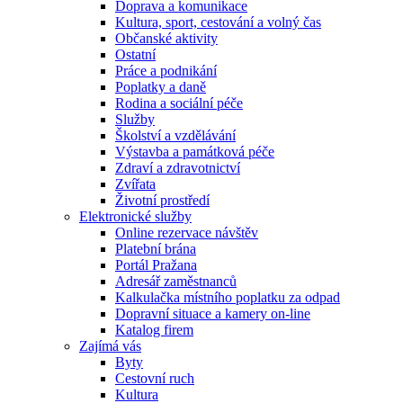
Doprava a komunikace
Kultura, sport, cestování a volný čas
Občanské aktivity
Ostatní
Práce a podnikání
Poplatky a daně
Rodina a sociální péče
Služby
Školství a vzdělávání
Výstavba a památková péče
Zdraví a zdravotnictví
Zvířata
Životní prostředí
Elektronické služby
Online rezervace návštěv
Platební brána
Portál Pražana
Adresář zaměstnanců
Kalkulačka místního poplatku za odpad
Dopravní situace a kamery on-line
Katalog firem
Zajímá vás
Byty
Cestovní ruch
Kultura