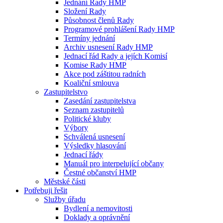
Jednání Rady HMP
Složení Rady
Působnost členů Rady
Programové prohlášení Rady HMP
Termíny jednání
Archiv usnesení Rady HMP
Jednací řád Rady a jejích Komisí
Komise Rady HMP
Akce pod záštitou radních
Koaliční smlouva
Zastupitelstvo
Zasedání zastupitelstva
Seznam zastupitelů
Politické kluby
Výbory
Schválená usnesení
Výsledky hlasování
Jednací řády
Manuál pro interpelující občany
Čestné občanství HMP
Městské části
Potřebuji řešit
Služby úřadu
Bydlení a nemovitosti
Doklady a oprávnění