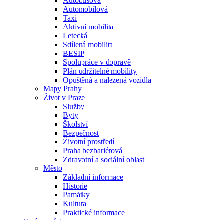
Autobusová
Automobilová
Taxi
Aktivní mobilita
Letecká
Sdílená mobilita
BESIP
Spolupráce v dopravě
Plán udržitelné mobility
Opuštěná a nalezená vozidla
Mapy Prahy
Život v Praze
Služby
Byty
Školství
Bezpečnost
Životní prostředí
Praha bezbariérová
Zdravotní a sociální oblast
Město
Základní informace
Historie
Památky
Kultura
Praktické informace