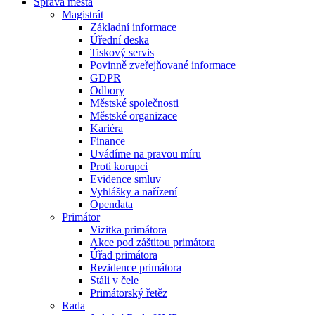
Správa města
Magistrát
Základní informace
Úřední deska
Tiskový servis
Povinně zveřejňované informace
GDPR
Odbory
Městské společnosti
Městské organizace
Kariéra
Finance
Uvádíme na pravou míru
Proti korupci
Evidence smluv
Vyhlášky a nařízení
Opendata
Primátor
Vizitka primátora
Akce pod záštitou primátora
Úřad primátora
Rezidence primátora
Stáli v čele
Primátorský řetěz
Rada