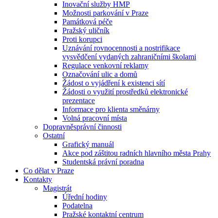
Inovační služby HMP
Možnosti parkování v Praze
Památková péče
Pražský uličník
Proti korupci
Uznávání rovnocennosti a nostrifikace
vysvědčení vydaných zahraničními školami
Regulace venkovní reklamy
Označování ulic a domů
Žádost o vyjádření k existenci sítí
Žádosti o využití prostředků elektronické
prezentace
Informace pro klienta směnárny
Volná pracovní místa
Dopravněsprávní činnosti
Ostatní
Grafický manuál
Akce pod záštitou radních hlavního města Prahy
Studentská právní poradna
Co dělat v Praze
Kontakty
Magistrát
Úřední hodiny
Podatelna
Pražské kontaktní centrum