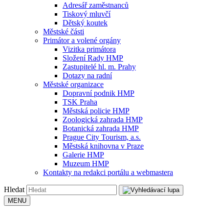
Adresář zaměstnanců
Tiskový mluvčí
Dětský koutek
Městské části
Primátor a volené orgány
Vizitka primátora
Složení Rady HMP
Zastupitelé hl. m. Prahy
Dotazy na radní
Městské organizace
Dopravní podnik HMP
TSK Praha
Městská policie HMP
Zoologická zahrada HMP
Botanická zahrada HMP
Prague City Tourism, a.s.
Městská knihovna v Praze
Galerie HMP
Muzeum HMP
Kontakty na redakci portálu a webmastera
Hledat
MENU