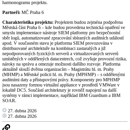
harmonogramu projektu.
Partneři:
MČ Praha 6
Charakteristika projektu:
Projektem budou zejména podpořena
Městská část Praha 6 – kde budou provedena technická opatření ve
smyslu implementace nástroje SIEM platformy pro bezpečnostní
sběr logů, automatizované zpracování sbíraných auditních událostí
apod. V současném stavu je platforma SIEM provozována v
distribuované architektuře na kombinaci zastaralých a již
nepodporovaných fyzických serverů a virtualizovaných serverů
umístěných v oddělených datacentrech, což zvyšuje provozní rizika,
nároky na správu a omezuje možnosti dalšího rozvoje. Platforma
aktuálně slouží dvěma organizacím – Magistrátu hl. m. Prahy
(MHMP) a Městské policii hl. m. Prahy (MPHMP) – s oddělenými
auditními daty a přístupovými právy. Komponenty pro MPHMP
jsou nasazeny formou virtuální appliance v prostředí VMWare v
lokalitě DC5. Součástí architektury je rovněž napojení na další
systémy v rámci implementace, například IBM Guardium a IBM
SOAR.
27. dubna 2026
27. dubna 2026