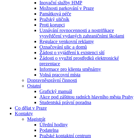
Inovační služby HMP
Možnosti parkování v Praze
Památková péče
Pražský uličník
Proti korupci
Uznávání rovnocennosti a nostrifikace
vysvědčení vydaných zahraničními školami
Regulace venkovní reklamy
Označování ulic a domů
Žádost o vyjádření k existenci sítí
Žádosti o využití prostředků elektronické
prezentace
Informace pro klienta směnárny
Volná pracovní místa
Dopravněsprávní činnosti
Ostatní
Grafický manuál
Akce pod záštitou radních hlavního města Prahy
Studentská právní poradna
Co dělat v Praze
Kontakty
Magistrát
Úřední hodiny
Podatelna
Pražské kontaktní centrum