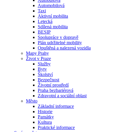
Autobusová
Automobilová
Taxi
Aktivní mobilita
Letecká
Sdílená mobilita
BESIP
Spolupráce v dopravě
Plán udržitelné mobility
Opuštěná a nalezená vozidla
Mapy Prahy
Život v Praze
Služby
Byty
Školství
Bezpečnost
Životní prostředí
Praha bezbariérová
Zdravotní a sociální oblast
Město
Základní informace
Historie
Památky
Kultura
Praktické informace