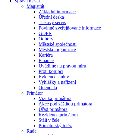
Správa města
Magistrát
Základní informace
Úřední deska
Tiskový servis
Povinně zveřejňované informace
GDPR
Odbory
Městské společnosti
Městské organizace
Kariéra
Finance
Uvádíme na pravou míru
Proti korupci
Evidence smluv
Vyhlášky a nařízení
Opendata
Primátor
Vizitka primátora
Akce pod záštitou primátora
Úřad primátora
Rezidence primátora
Stáli v čele
Primátorský řetěz
Rada