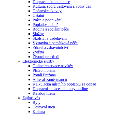
Doprava a komunikace
Kultura, sport, cestování a volný čas
Občanské aktivity
Ostatní
Práce a podnikání
Poplatky a daně
Rodina a sociální péče
Služby
Školství a vzdělávání
Výstavba a památková péče
Zdraví a zdravotnictví
Zvířata
Životní prostředí
Elektronické služby
Online rezervace návštěv
Platební brána
Portál Pražana
Adresář zaměstnanců
Kalkulačka místního poplatku za odpad
Dopravní situace a kamery on-line
Katalog firem
Zajímá vás
Byty
Cestovní ruch
Kultura