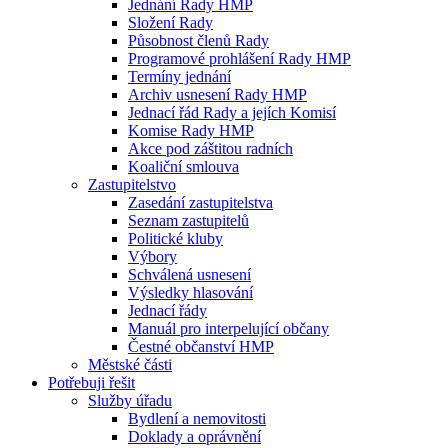
Jednání Rady HMP
Složení Rady
Působnost členů Rady
Programové prohlášení Rady HMP
Termíny jednání
Archiv usnesení Rady HMP
Jednací řád Rady a jejích Komisí
Komise Rady HMP
Akce pod záštitou radních
Koaliční smlouva
Zastupitelstvo
Zasedání zastupitelstva
Seznam zastupitelů
Politické kluby
Výbory
Schválená usnesení
Výsledky hlasování
Jednací řády
Manuál pro interpelující občany
Čestné občanství HMP
Městské části
Potřebuji řešit
Služby úřadu
Bydlení a nemovitosti
Doklady a oprávnění