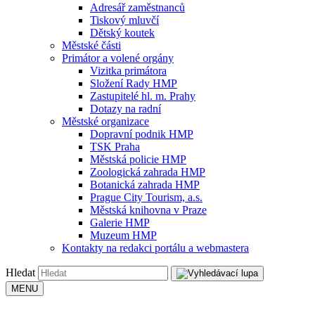
Adresář zaměstnanců
Tiskový mluvčí
Dětský koutek
Městské části
Primátor a volené orgány
Vizitka primátora
Složení Rady HMP
Zastupitelé hl. m. Prahy
Dotazy na radní
Městské organizace
Dopravní podnik HMP
TSK Praha
Městská policie HMP
Zoologická zahrada HMP
Botanická zahrada HMP
Prague City Tourism, a.s.
Městská knihovna v Praze
Galerie HMP
Muzeum HMP
Kontakty na redakci portálu a webmastera
Hledat
MENU