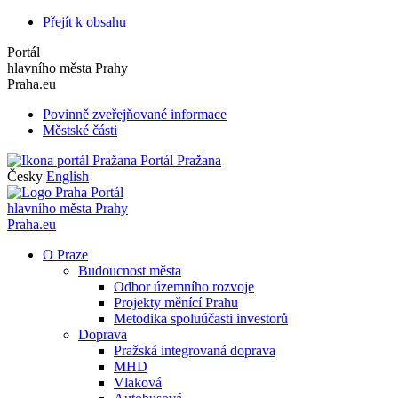
Přejít k obsahu
Portál
hlavního města Prahy
Praha.eu
Povinně zveřejňované informace
Městské části
Portál Pražana
Česky
English
Portál
hlavního města Prahy
Praha.eu
O Praze
Budoucnost města
Odbor územního rozvoje
Projekty měnící Prahu
Metodika spoluúčasti investorů
Doprava
Pražská integrovaná doprava
MHD
Vlaková